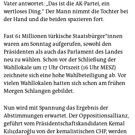
epaper login
Vater antwortet: „Das ist die AK-Partei, ein
wertloses Ding.“ Der Mann nimmt die Tochter bei
der Hand und die beiden spazieren fort.
Fast 61 Millionen türkische Staats­bür­ge­r*in­nen
waren am Sonntag aufgerufen, sowohl den
Präsidenten als auch das Parlament des Landes
neu zu wählen. Schon vor der Schließung der
Wahllokale um 17 Uhr Ortszeit (16 Uhr MESZ)
zeichnete sich eine hohe Wahlbeteiligung ab. Vor
vielen Wahllokalen hatten sich schon am frühen
Morgen Schlangen gebildet.
Nun wird mit Spannung das Ergebnis der
Abstimmungen erwartet. Der Oppositionsallianz,
geführt vom Präsidentschaftskandidaten Kemal
Kılıçdaroğlu von der kemalistischen CHP, werden