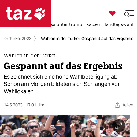

taz zahl ich
hitze
bergsteigen
usa unter trump
katzen
landtagswahl i

taz zahl ich
 der Türkei 2023
Wahlen in der Türkei: Gespannt auf das Ergebnis
taz zahl ich
themen
Wahlen in der Türkei
Gespannt auf das Ergebnis
politik
Es zeichnet sich eine hohe Wahlbeteiligung ab.
öko
Schon am Morgen bildeten sich Schlangen vor
Wahllokalen.
gesellschaft
14.5.2023
17:01 Uhr
teilen
kultur
sport