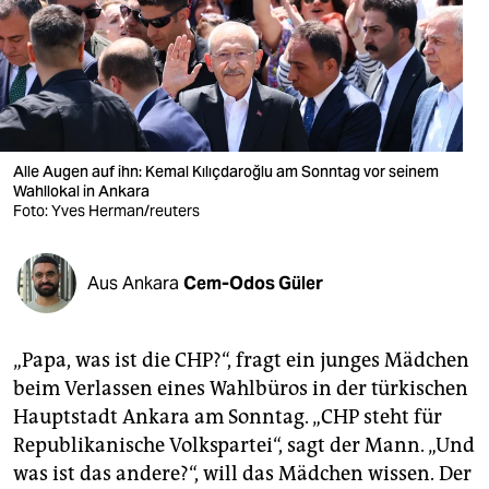
berlin
nord
wahrheit
verlag
Alle Augen auf ihn: Kemal Kılıçdaroğlu am Sonntag vor seinem
verlag
Wahllokal in Ankara
Foto: Yves Herman/reuters
veranstaltungen
shop
Aus Ankara
Cem-Odos Güler
fragen & hilfe
„Papa, was ist die CHP?“, fragt ein junges Mädchen
unterstützen
beim Verlassen eines Wahlbüros in der türkischen
abo
Hauptstadt Ankara am Sonntag. „CHP steht für
Republikanische Volkspartei“, sagt der Mann. „Und
genossenschaft
was ist das andere?“, will das Mädchen wissen. Der