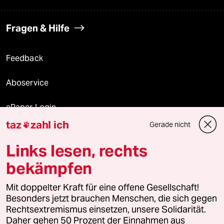
Fragen & Hilfe
Feedback
Aboservice
ePaper Login
taz
zahl ich
Gerade nicht

Downloads für Abonnierende
Links lesen, rechts
bekämpfen
© 2026 taz Verlags und Vertriebs GmbH
Mit doppelter Kraft für eine offene Gesellschaft!
Alle Rechte vorbehalten. Bei rechtlichen Fragen oder für Genehmigungen
wenden Sie sich bitte an
lizenzen@taz.de
Besonders jetzt brauchen Menschen, die sich gegen
Rechtsextremismus einsetzen, unsere Solidarität.
Daher gehen 50 Prozent der Einnahmen aus