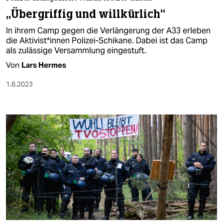
berlin
„Übergriffig und willkürlich“
nord
In ihrem Camp gegen die Verlängerung der A33 erleben
die Ak­ti­vis­t*in­nen Polizei-Schikane. Dabei ist das Camp
wahrheit
als zulässige Versammlung eingestuft.
Von
Lars Hermes
verlag
1.8.2023
verlag
veranstaltungen
shop
fragen & hilfe
unterstützen
abo
genossenschaft