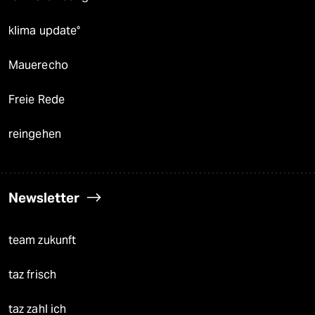
klima update°
Mauerecho
Freie Rede
reingehen
Newsletter
team zukunft
taz frisch
taz zahl ich