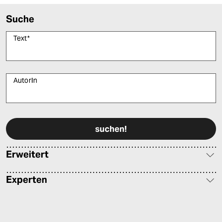
Suche
Text
*
AutorIn
Bitte füllen Sie alle Pflichtfelder (*) aus, um fortfahren zu können.
Erweitert
Experten