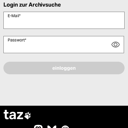
Login zur Archivsuche
E-Mail
*
Passwort
*
Bitte füllen Sie alle Pflichtfelder (*) aus, um fortfahren zu können.
taz
