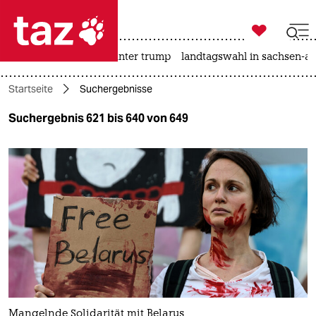

taz zahl ich
nahost-konflikt
usa unter trump
landtagswahl in sachsen-an

taz zahl ich
Startseite
Suchergebnisse
taz zahl ich
Suchergebnis 621 bis 640 von 649
themen
politik
öko
gesellschaft
kultur
sport
Mangelnde Solidarität mit Belarus