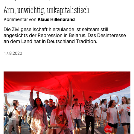
berlin
Arm, unwichtig, unkapitalistisch
nord
Kommentar von
Klaus Hillenbrand
wahrheit
Die Zivilgesellschaft hierzulande ist seltsam still
angesichts der Repression in Belarus. Das Desinteresse
verlag
an dem Land hat in Deutschland Tradition.
verlag
17.8.2020
veranstaltungen
shop
fragen & hilfe
unterstützen
abo
genossenschaft