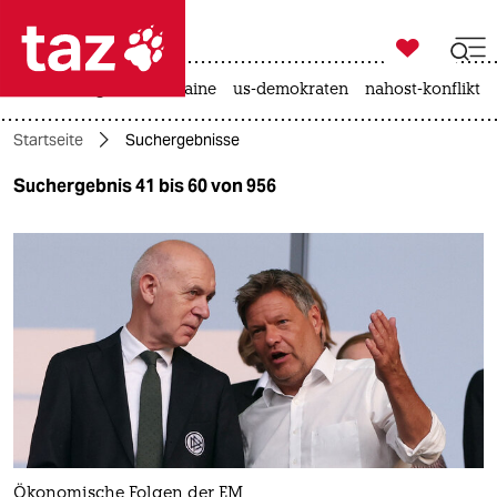

taz zahl ich
hitze
krieg in der ukraine
us-demokraten
nahost-konflikt

taz zahl ich
Startseite
Suchergebnisse
taz zahl ich
Suchergebnis 41 bis 60 von 956
themen
politik
öko
gesellschaft
kultur
sport
Ökonomische Folgen der EM