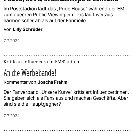
Im Poststadion lädt das „Pride House“ während der EM
zum queeren Public Viewing ein. Das läuft weitaus
harmonischer ab als auf der Fanmeile.
Von
Lilly Schröder
7.7.2024
Kritik an In­flu­en­ce­rn in EM-Stadien
An die Werbebande!
Kommentar von
Joscha Frahm
Der Fanverband „Unsere Kurve“ kritisiert In­flu­en­ce­r:in­nen.
Sie geben sich als Fans aus und machen Geschäfte. Aber
sind sie die Hauptgegner?
7.7.2024