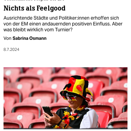
berlin
Nichts als Feelgood
nord
Ausrichtende Städte und Po­li­ti­ke­r:in­nen erhoffen sich
von der EM einen andauernden positiven Einfluss. Aber
wahrheit
was bleibt wirklich vom Turnier?
Von
Sabrina Osmann
verlag
8.7.2024
verlag
veranstaltungen
shop
fragen & hilfe
unterstützen
abo
genossenschaft