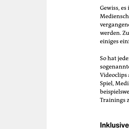
Gewiss, es 
Medienscha
vergangene
werden. Zu
einiges ein
So hat jede
sogenannte
Videoclips
Spiel, Med
beispielsw
Trainings 
Inklusiv