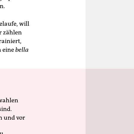
n.
aufe, will
r zählen
rainiert,
h eine
bella
wahlen
sind.
h und vor