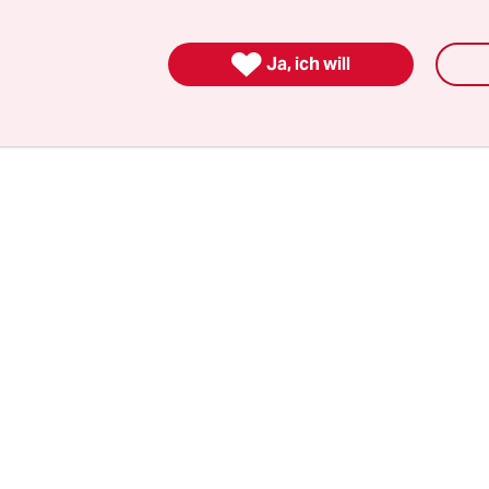
underer von Güler ist: „Wir beginnen mit drei Fra
, denn das ist ein Privileg.“ Wer würde dem gut

oßen Fußballherz widersprechen wollen?
Ja, ich will