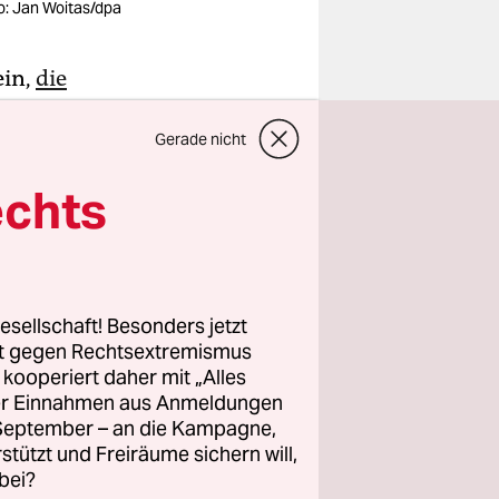
o: Jan Woitas/dpa
ein,
die
nn bedarf
Gerade nicht
d dieses
Spieler des
echts
des
s
sten der
esellschaft! Besonders jetzt
rt gegen Rechtsextremismus
haft packt,
z kooperiert daher mit „Alles
-Jährige
ller Einnahmen aus Anmeldungen
. September – an die Kampagne,
listen
rstützt und Freiräume sichern will,
ffenbar ein
bei?