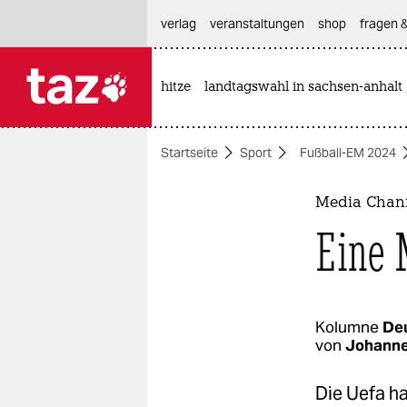
hautnavigation anspringen
hauptinhalt anspringen
footer anspringen
verlag
veranstaltungen
shop
fragen &
hitze
landtagswahl in sachsen-anhalt

taz zahl ich
taz zahl ich
Startseite
Sport
Fußball-EM 2024
themen
politik
Media Chann
Eine 
öko
gesellschaft
kultur
Kolumne
De
von
Johann
sport
Die Uefa h