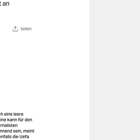
t an
teilen
h eine leere
ine kann für den
rnalisten
nnend sein, meint
enfalls die Uefa