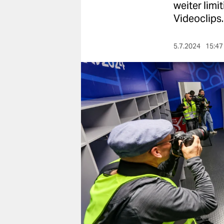
berlin
weiter limi
Videoclips. 
nord
wahrheit
5.7.2024
15:47
verlag
verlag
veranstaltungen
shop
fragen & hilfe
unterstützen
abo
genossenschaft