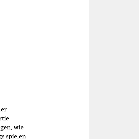
der
rtie
igen, wie
s spielen