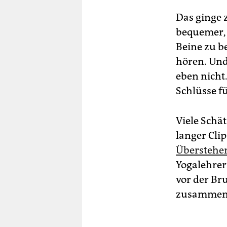
Das ginge z
bequemer, 
Beine zu b
hören. Und
eben nicht.
Schlüsse f
Viele Schä
langer Cli
Überstehe
Yogalehrer
vor der Br
zusammen