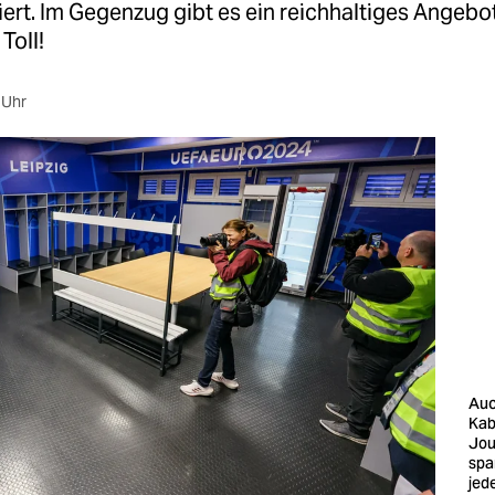
tiert. Im Gegenzug gibt es ein reichhaltiges Angebo
Toll!
 Uhr
Auc
Kab
Jou
spa
jed