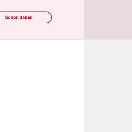
gen. Ich
en Mann
Schon dabei!