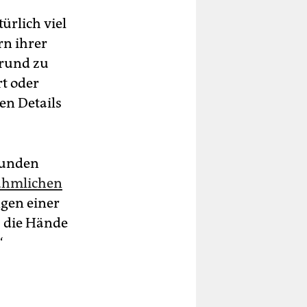
ürlich viel
n ihrer
grund zu
t oder
en Details
ekunden
ühmlichen
gen einer
, die Hände
“