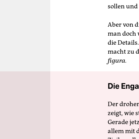
sollen und 
Aber von d
man doch w
die Details
macht zu d
figura.
Die Enga
Der drohe
zeigt, wie
Gerade jet
allem mit d