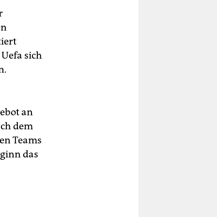
r
en
iert
 Uefa sich
n.
ebot an
nach dem
den Teams
eginn das