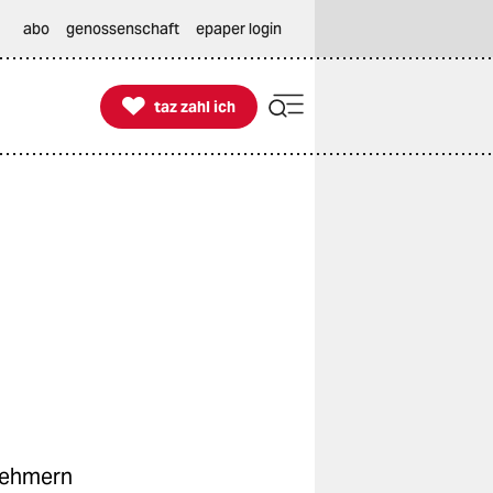
abo
genossenschaft
epaper login

taz zahl ich
taz zahl ich
nehmern