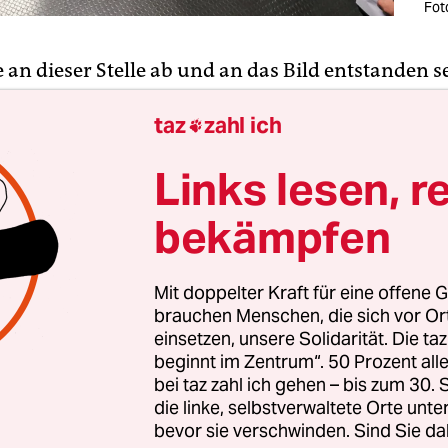
Fot
e an dieser Stelle ab und an das Bild entstanden s
a sei ein Haufen seelenloser Geschäftemacher,
da
taz
zahl ich
s einer Korrektur. Mit einer kleinen Szene währen

ässt sich das bestens veranschaulichen: Wenn der 
Links lesen, r
ige Minuten nach Abpfiff der Partie das Podium 
renzsaals betritt, herrscht eigentlich ein strenge
bekämpfen
 Nur drei Fragen darf die Medienschar an den Be
len.
Mit doppelter Kraft für eine offene G
brauchen Menschen, die sich vor O
den Moderator dieser Veranstaltung die Leidensc
einsetzen, unsere Solidarität. Die ta
 mal eine Ausnahme gemacht werden. Als der 19
beginnt im Zentrum“. 50 Prozent a
bei taz zahl ich gehen – bis zum 30
r
in der Vorrunde den Journalistinnen und Journa
die linke, selbstverwaltete Orte unte
entiert wurde, erklärte der Uefa-Offizielle, der o
bevor sie verschwinden. Sind Sie da