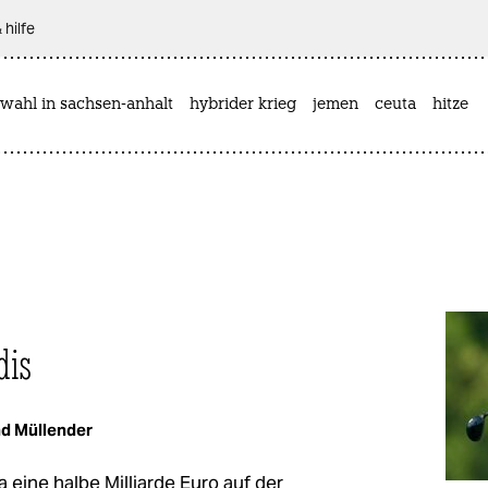
 hilfe
wahl in sachsen-anhalt
hybrider krieg
jemen
ceuta
hitze
dis
d Müllender
 eine halbe Milliarde Euro auf der