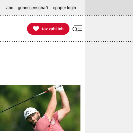
abo
genossenschaft
epaper login

taz zahl ich
taz zahl ich