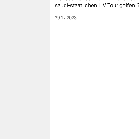
berlin
saudi-staatlichen LIV Tour golfen. 
nord
29.12.2023
wahrheit
verlag
verlag
veranstaltungen
shop
fragen & hilfe
unterstützen
abo
genossenschaft