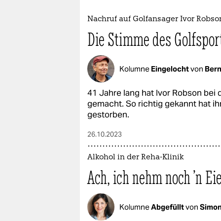
epaper login
Nachruf auf Golfansager Ivor Robso
Die Stimme des Golfspor
Kolumne
Eingelocht
von
Bern
41 Jahre lang hat Ivor Robson bei
gemacht. So richtig gekannt hat i
gestorben.
26.10.2023
Alkohol in der Reha-Klinik
Ach, ich nehm noch 'n Ei
Kolumne
Abgefüllt
von
Simon