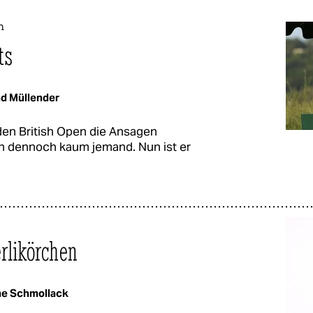
n
ts
d Müllender
 den British Open die Ansagen
hn dennoch kaum jemand. Nun ist er
erlikörchen
e Schmollack