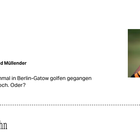
d Müllender
inmal in Berlin-Gatow golfen gegangen
och. Oder?
ahn