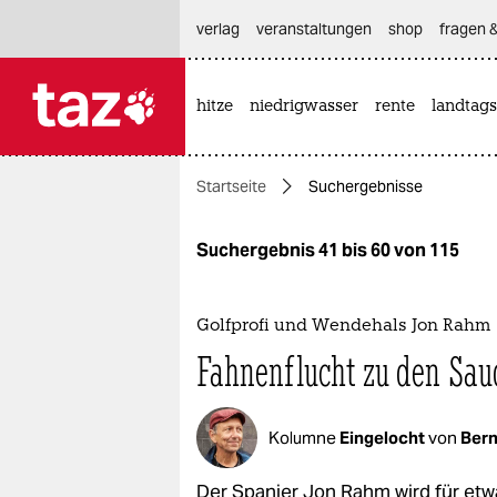
hautnavigation anspringen
hauptinhalt anspringen
footer anspringen
verlag
veranstaltungen
shop
fragen &
hitze
niedrigwasser
rente
landtags

taz zahl ich
taz zahl ich
Startseite
Suchergebnisse
themen
politik
Suchergebnis 41 bis 60 von 115
öko
Golfprofi und Wendehals Jon Rahm
gesellschaft
Fahnenflucht zu den Sau
kultur
Kolumne
Eingelocht
von
Bern
sport
Der Spanier Jon Rahm wird für etwa