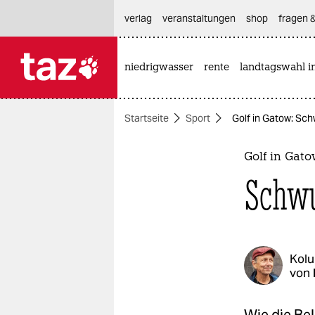
hautnavigation anspringen
hauptinhalt anspringen
footer anspringen
verlag
veranstaltungen
shop
fragen &
niedrigwasser
rente
landtagswahl i

taz zahl ich
taz zahl ich
Startseite
Sport
Golf in Gatow: Sc
themen
politik
Golf in Gat
Schwu
öko
gesellschaft
kultur
Kol
von
sport