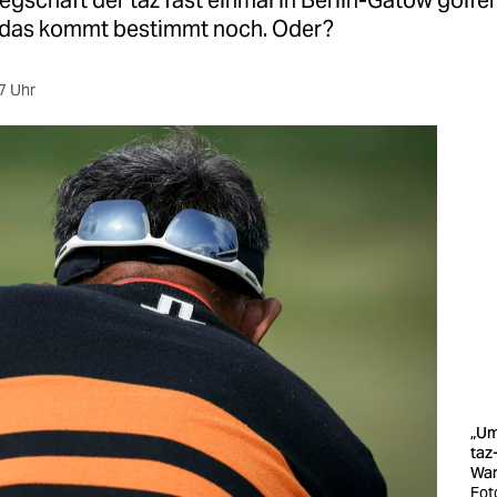
egschaft der taz fast einmal in Berlin-Gatow golf
 das kommt bestimmt noch. Oder?
7 Uhr
„Um
taz
War
Fot