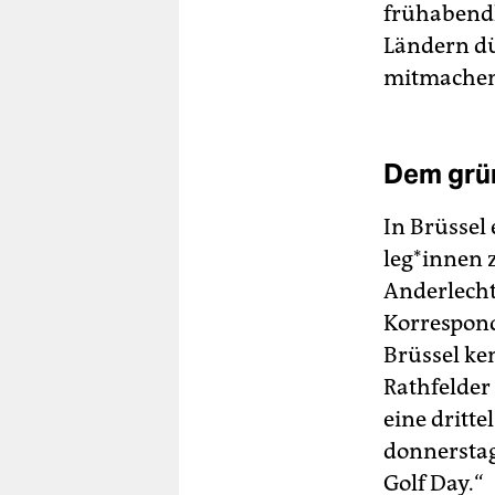
frühabendl
Ländern dü
mitmachen
Dem grü
In Brüssel
le­g*in­ne
Anderlecht
Korrespond
Brüssel ke
Rathfelder
eine dritte
donnerstag
Golf Day.“