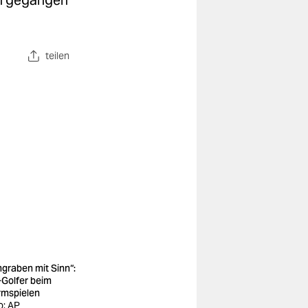
en gegangen
teilen
graben mit Sinn“:
-Golfer beim
mspielen
o: AP