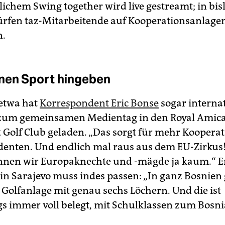
ichem Swing together wird live gestreamt; in bis
rfen taz-Mitarbeitende auf Kooperationsanlagen
.
nen Sport hingeben
 etwa hat
Korrespondent Eric Bonse
sogar internat
n zum gemeinsamen Medientag in den Royal Amica
 Golf Club geladen. „Das sorgt für mehr Kooperat
enten. Und endlich mal raus aus dem EU-Zirkus!
nnen wir Europaknechte und -mägde ja kaum.“ E
 in Sarajevo muss indes passen: „In ganz Bosnien 
l Golfanlage mit genau sechs Löchern. Und die ist
s immer voll belegt, mit Schulklassen zum Bosni