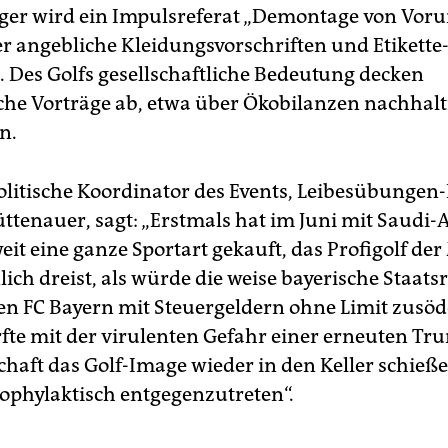
r wird ein Impulsreferat „Demontage von Vorur
er angebliche Kleidungsvorschriften und Etikette
. Des Golfs gesellschaftliche Bedeutung decken
sche Vorträge ab, etwa über Ökobilanzen nachhalt
n.
olitische Koordinator des Events, Leibesübungen
ttenauer, sagt: „Erstmals hat im Juni mit Saudi-
eit eine ganze Sportart gekauft, das Profigolf de
lich dreist, als würde die weise bayerische Staat
den FC Bayern mit Steuergeldern ohne Limit zusöd
te mit der virulenten Gefahr einer erneuten Tr
chaft das Golf-Image wieder in den Keller schieß
prophylaktisch entgegenzutreten“.