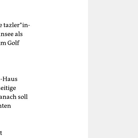
taz­le­r*in­
nsee als
im Golf
z-Haus
eitige
anach soll
nten
t