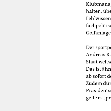
Klubmanage
halten, üb
Fehlwissen
fachpoliti
Golfanlage
Der sportp
Andreas Rü
Staat weltw
Das ist ähn
ab sofort 
Zudem dürf
Präsidents
gelte es „