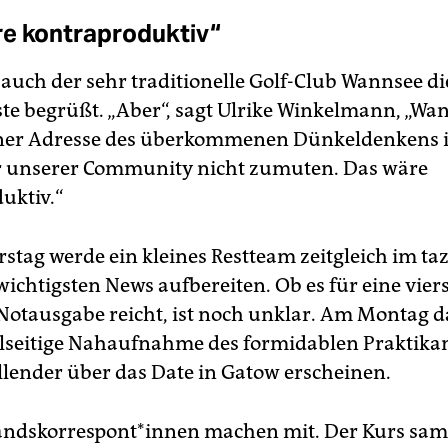
e kontraproduktiv“
auch der sehr traditionelle Golf-Club Wannsee die 
ste begrüßt. „Aber“, sagt Ulrike Winkelmann, „Wan
iner Adresse des überkommenen Dünkeldenkens 
r unserer Community nicht zumuten. Das wäre
uktiv.“
tag werde ein kleines Restteam zeitgleich im ta
wichtigsten News aufbereiten. Ob es für eine viers
Notausgabe reicht, ist noch unklar. Am Montag d
lseitige Nahaufnahme des formidablen Praktika
lender über das Date in Gatow erscheinen.
nds­kor­re­spon­t*in­nen machen mit. Der Kurs sam