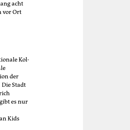
lang acht
 vor Ort
ionale Kol­
le
ion der
 Die Stadt
rich
gibt es nur
an Kids