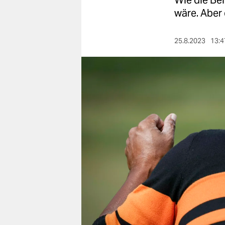
Wie die Bel
berlin
wäre. Aber
nord
25.8.2023
13:4
wahrheit
verlag
verlag
veranstaltungen
shop
fragen & hilfe
unterstützen
abo
genossenschaft