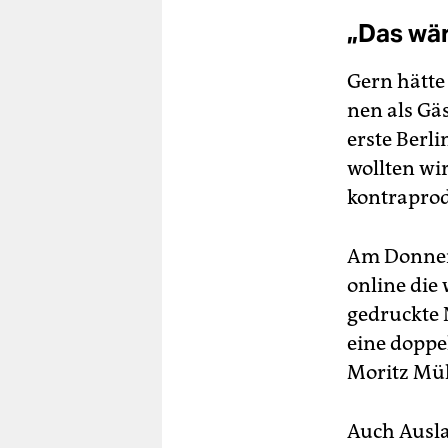
„Das wär
Gern hätte 
nen als Gä
erste Berl
wollten wi
kontraprod
Am Donners
online die 
gedruckte 
eine doppe
Moritz Mül
Auch Aus­la