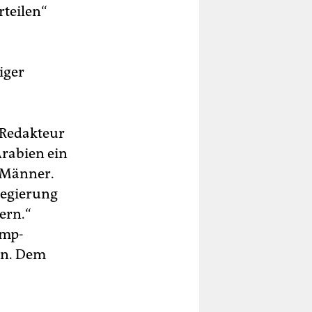
teilen“
-
iger
-Redakteur
Arabien ein
r Männer.
sregierung
ern.“
ump-
en. Dem