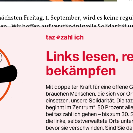
ächsten Freitag, 1. September, wird es keine regu
en. „Wir hoffen auf verständnisvolle Solidarität 
er*innenschaft“, so Chefredakteurin Ulrike Win
taz
zahl ich

Wegen der wachsenden Bedeutung des Golfsports 
Links lesen, r
itarbeitenden aus Redaktion, Verlag, Genossensch
 am Tag davor den ersten gemeinsamen Golftag e
bekämpfen
dlich Golf.“
vormittag will sich die Belegschaft
im Berliner G
Mit doppelter Kraft für eine offene G
brauchen Menschen, die sich vor O
fen. Ein Trainerteam steht für erste Übungseinhe
einsetzen, unsere Solidarität. Die ta
nge und Puttinggrüns bereit. „Golfen ist Wandern
beginnt im Zentrum“. 50 Prozent a
ann, „und dient nachweislich dem Teambuilding
bei taz zahl ich gehen – bis zum 30
die linke, selbstverwaltete Orte unte
hwingen gibt uns neuen Schwung in der taz.“ Die
bevor sie verschwinden. Sind Sie da
planen am Abend ein Showmatch im Fußballgolf.