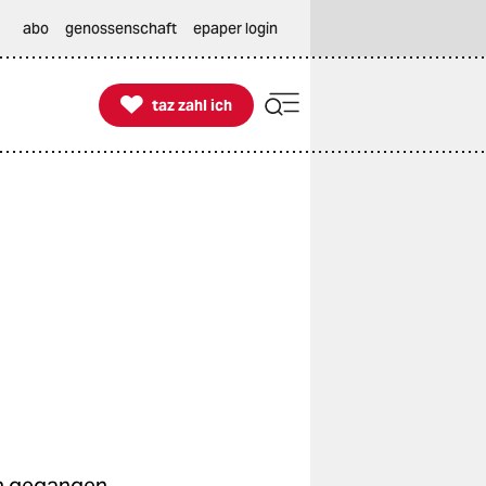
abo
genossenschaft
epaper login

taz zahl ich
taz zahl ich