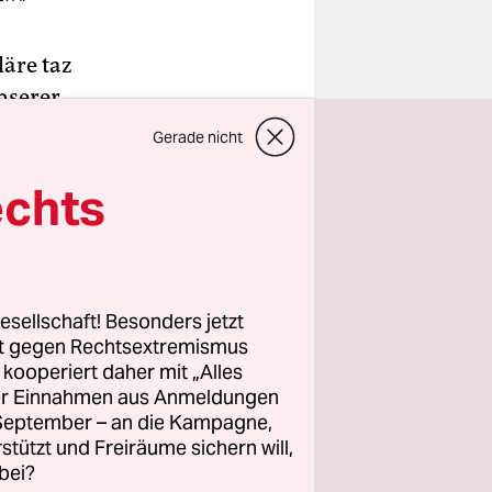
läre taz
unserer
kelmann
Gerade nicht
werden wir
echts
aft und
inlegen.
olf Club
esellschaft! Besonders jetzt
rt gegen Rechtsextremismus
iten auf
z kooperiert daher mit „Alles
 mit Sinn“,
ller Einnahmen aus Anmeldungen
.
. September – an die Kampagne,
rstützt und Freiräume sichern will,
 Kicker des
bei?