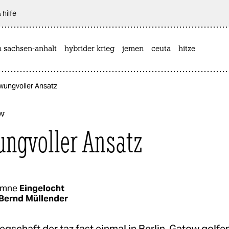
 hilfe
n sachsen-anhalt
hybrider krieg
jemen
ceuta
hitze
hwungvoller Ansatz
ow
ngvoller Ansatz
umne
Eingelocht
Bernd Müllender