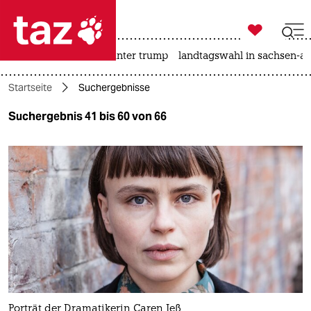

taz zahl ich
nahost-konflikt
usa unter trump
landtagswahl in sachsen-an

taz zahl ich
Startseite
Suchergebnisse
taz zahl ich
Suchergebnis 41 bis 60 von 66
themen
politik
öko
gesellschaft
kultur
sport
Porträt der Dramatikerin Caren Jeß