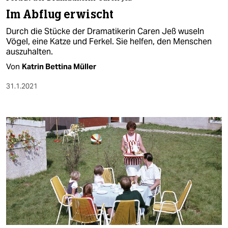
berlin
Im Abflug erwischt
nord
Durch die Stücke der Dramatikerin Caren Jeß wuseln
Vögel, eine Katze und Ferkel. Sie helfen, den Menschen
wahrheit
auszuhalten.
Von
Katrin Bettina Müller
verlag
31.1.2021
verlag
veranstaltungen
shop
fragen & hilfe
unterstützen
abo
genossenschaft