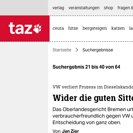
hautnavigation anspringen
hauptinhalt anspringen
footer anspringen
verlag
veranstaltungen
shop
fragen &
ceuta
hitze
bergsteigen
katzen
l

taz zahl ich
taz zahl ich
Startseite
Suchergebnisse
themen
politik
Suchergebnis 21 bis 40 von 64
öko
VW verliert Prozess im Dieselskand
gesellschaft
Wider die guten Sitt
kultur
Das Oberlandesgericht Bremen urte
verbraucherfreundlich gegen VW un
sport
Entscheidung von ganz oben.
Von
Jan Zier