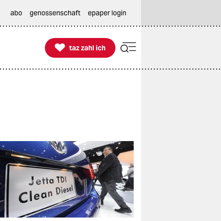
abo
genossenschaft
epaper login

taz zahl ich
taz zahl ich