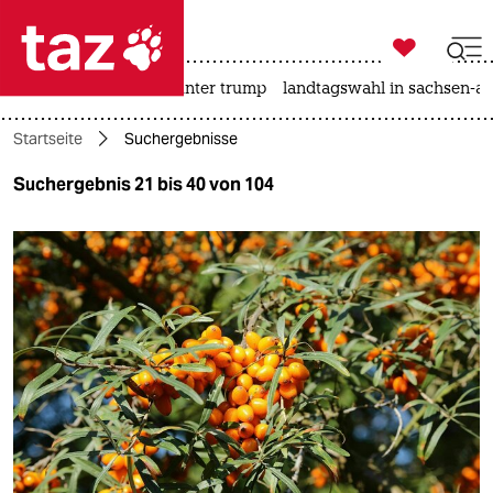

taz zahl ich
nahost-konflikt
usa unter trump
landtagswahl in sachsen-an

taz zahl ich
Startseite
Suchergebnisse
taz zahl ich
Suchergebnis 21 bis 40 von 104
themen
politik
öko
gesellschaft
kultur
sport