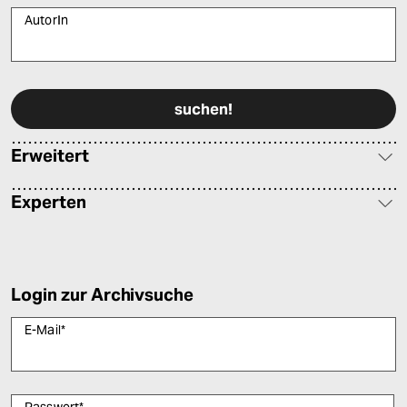
AutorIn
Bitte füllen Sie alle Pflichtfelder (*) aus, um fortfahren zu können.
Erweitert
Experten
Login zur Archivsuche
E-Mail
*
Passwort
*