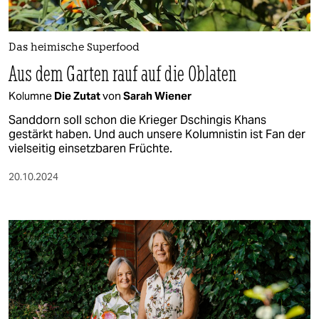
berlin
nord
Das heimische Superfood
wahrheit
Aus dem Garten rauf auf die Oblaten
verlag
Kolumne
Die Zutat
von
Sarah Wiener
Sanddorn soll schon die Krieger Dschingis Khans
verlag
gestärkt haben. Und auch unsere Kolumnistin ist Fan der
vielseitig einsetzbaren Früchte.
veranstaltungen
20.10.2024
shop
fragen & hilfe
unterstützen
abo
genossenschaft