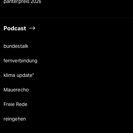
panterpreis 2026
Podcast
bundestalk
fernverbindung
klima update°
Mauerecho
Freie Rede
reingehen