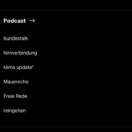
Podcast
bundestalk
fernverbindung
klima update°
Mauerecho
Freie Rede
reingehen