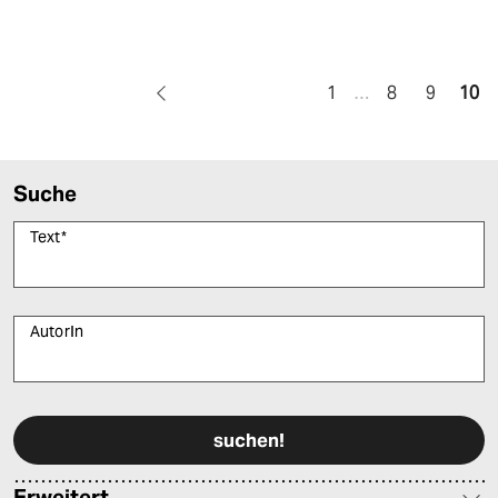
1
…
8
9
10
Suche
Text
*
AutorIn
Bitte füllen Sie alle Pflichtfelder (*) aus, um fortfahren zu können.
Erweitert