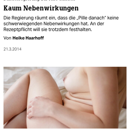
berlin
Kaum Nebenwirkungen
nord
Die Regierung räumt ein, dass die „Pille danach“ keine
schwerwiegenden Nebenwirkungen hat. An der
wahrheit
Rezeptpflicht will sie trotzdem festhalten.
Von
Heike Haarhoff
verlag
21.3.2014
verlag
veranstaltungen
shop
fragen & hilfe
unterstützen
abo
genossenschaft