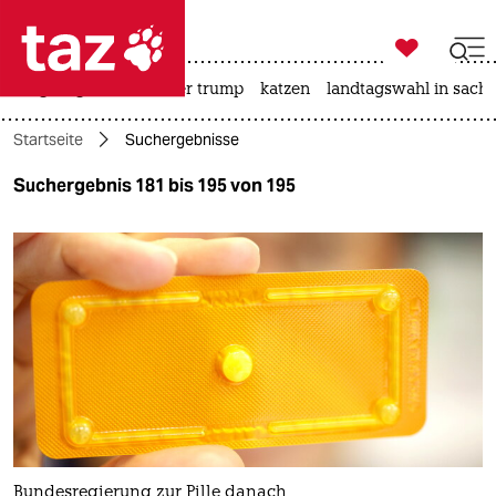

taz zahl ich
bergsteigen
usa unter trump
katzen
landtagswahl in sachs

taz zahl ich
Startseite
Suchergebnisse
taz zahl ich
Suchergebnis 181 bis 195 von 195
themen
politik
öko
gesellschaft
kultur
sport
Bundesregierung zur Pille danach