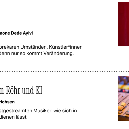
mone Dede Ayivi
n prekären Umständen. Künst­le­r*in­nen
, denn nur so kommt Veränderung.
an Röhr und KI
richsen
gestreamten Musiker: wie sich in
dienen lässt.