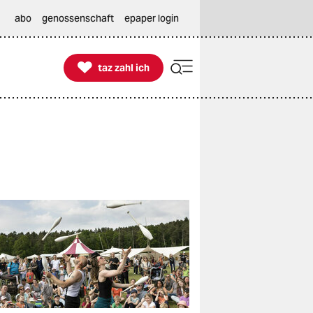
abo
genossenschaft
epaper login

taz zahl ich
taz zahl ich