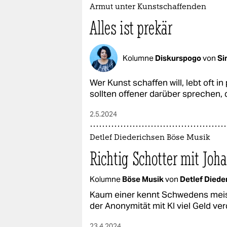
epaper login
Armut unter Kunstschaffenden
Alles ist prekär
Kolumne
Diskurspogo
von
Si
Wer Kunst schaffen will, lebt oft i
sollten offener darüber sprechen
2.5.2024
Detlef Diederichsen Böse Musik
Richtig Schotter mit Joh
Kolumne
Böse Musik
von
Detlef Diede
Kaum einer kennt Schwedens meist
der Anonymität mit KI viel Geld ver
23.4.2024