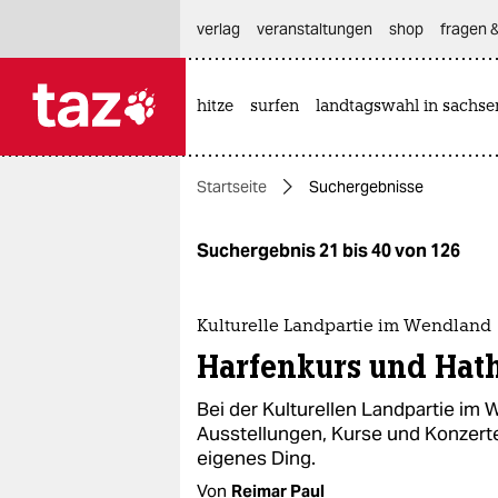
hautnavigation anspringen
hauptinhalt anspringen
footer anspringen
verlag
veranstaltungen
shop
fragen &
hitze
surfen
landtagswahl in sachse

taz zahl ich
taz zahl ich
Startseite
Suchergebnisse
themen
politik
Suchergebnis 21 bis 40 von 126
öko
Kulturelle Landpartie im Wendland
gesellschaft
Harfenkurs und Hat
kultur
Bei der Kulturellen Landpartie im 
Ausstellungen, Kurse und Konzerte
sport
eigenes Ding.
Von
Reimar Paul