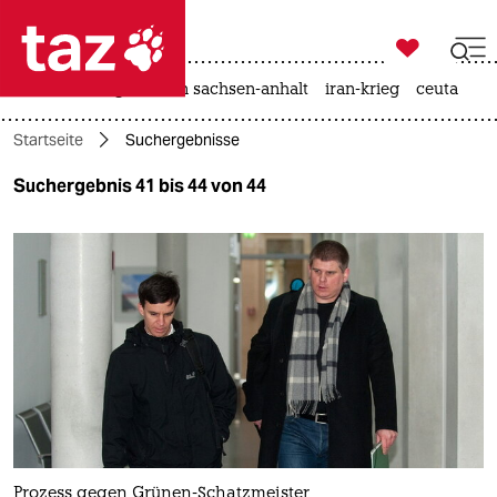

taz zahl ich
hitze
landtagswahl in sachsen-anhalt
iran-krieg
ceuta

taz zahl ich
Startseite
Suchergebnisse
taz zahl ich
Suchergebnis 41 bis 44 von 44
themen
politik
öko
gesellschaft
kultur
sport
Prozess gegen Grünen-Schatzmeister