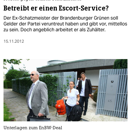
berlin
Betreibt er einen Escort-Service?
nord
Der Ex-Schatzmeister der Brandenburger Grünen soll
Gelder der Partei veruntreut haben und gibt vor, mittellos
wahrheit
zu sein. Doch angeblich arbeitet er als Zuhälter.
verlag
15.11.2012
verlag
veranstaltungen
shop
fragen & hilfe
unterstützen
abo
genossenschaft
Unterlagen zum EnBW-Deal