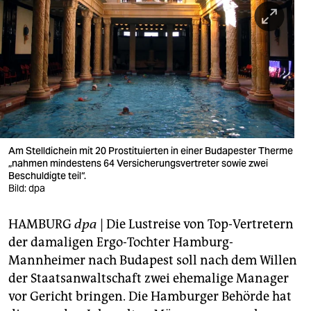
berlin
nord
wahrheit
verlag
verlag
veranstaltungen
Am Stelldichein mit 20 Prostituierten in einer Budapester Therme
„nahmen mindestens 64 Versicherungsvertreter sowie zwei
shop
Beschuldigte teil“.
Bild: dpa
fragen & hilfe
HAMBURG
dpa
| Die Lustreise von Top-Vertretern
unterstützen
der damaligen Ergo-Tochter Hamburg-
abo
Mannheimer nach Budapest soll nach dem Willen
der Staatsanwaltschaft zwei ehemalige Manager
genossenschaft
vor Gericht bringen. Die Hamburger Behörde hat