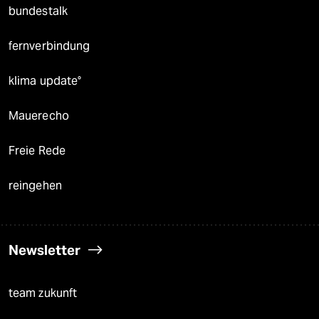
bundestalk
fernverbindung
klima update°
Mauerecho
Freie Rede
reingehen
Newsletter
team zukunft