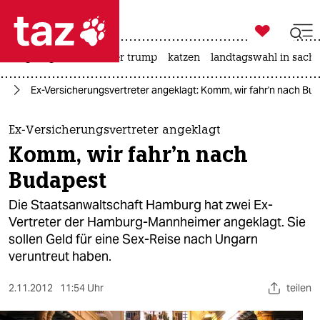

taz zahl ich
bergsteigen
usa unter trump
katzen
landtagswahl in sachs

taz zahl ich
ie
Ex-Versicherungsvertreter angeklagt: Komm, wir fahr'n nach Bu
taz zahl ich
themen
Ex-Versicherungsvertreter angeklagt
Komm, wir fahr'n nach
politik
Budapest
öko
Die Staatsanwaltschaft Hamburg hat zwei Ex-
Vertreter der Hamburg-Mannheimer angeklagt. Sie
gesellschaft
sollen Geld für eine Sex-Reise nach Ungarn
veruntreut haben.
kultur
sport
2.11.2012
11:54 Uhr
teilen