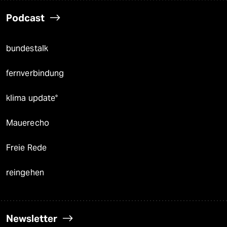
Podcast
bundestalk
fernverbindung
klima update°
Mauerecho
Freie Rede
reingehen
Newsletter