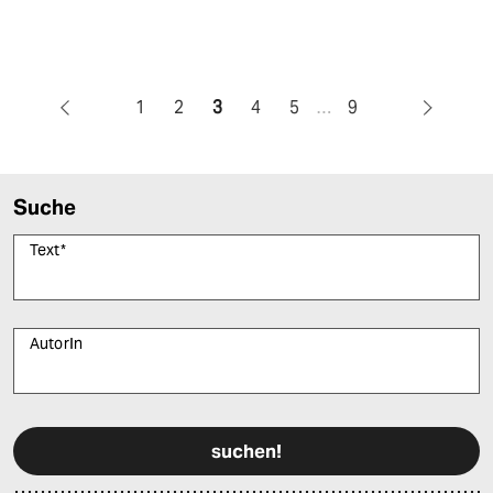
1
2
3
4
5
…
9
Suche
Text
*
AutorIn
Bitte füllen Sie alle Pflichtfelder (*) aus, um fortfahren zu können.