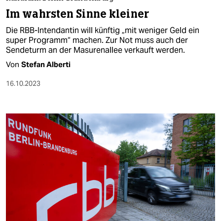
berlin
Im wahrsten Sinne kleiner
nord
Die RBB-Intendantin will künftig „mit weniger Geld ein
super Programm“ machen. Zur Not muss auch der
wahrheit
Sendeturm an der Masurenallee verkauft werden.
Von
Stefan Alberti
verlag
16.10.2023
verlag
veranstaltungen
shop
fragen & hilfe
unterstützen
abo
genossenschaft