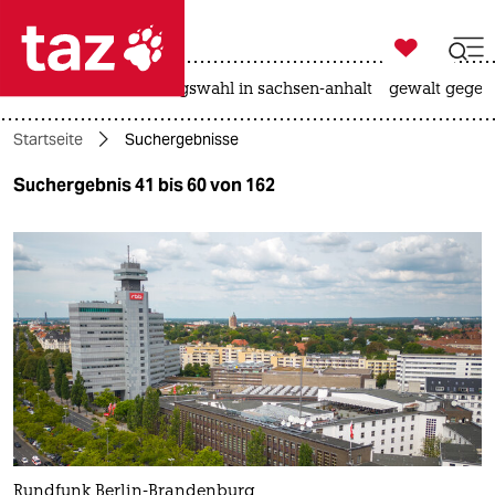

taz zahl ich
hitze
surfen
landtagswahl in sachsen-anhalt
gewalt gegen

taz zahl ich
Startseite
Suchergebnisse
taz zahl ich
Suchergebnis 41 bis 60 von 162
themen
politik
öko
gesellschaft
kultur
sport
Rundfunk Berlin-Brandenburg