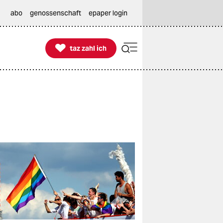
abo
genossenschaft
epaper login

taz zahl ich
taz zahl ich