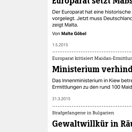
Europarat setzt Maß
epaper login
Der Europarat hat eine historisch
vorgelegt. Jetzt muss Deutschlan
zeigt Malta.
Von
Malte Göbel
1.5.2015
Europarat kritisiert Maidan-Ermittl
Ministerium verhind
Das Innenministerium in Kiew betre
Ermittlungen zu den rund 100 Maida
31.3.2015
Strafgefangene in Bulgarien
Gewaltwillkür in Rä