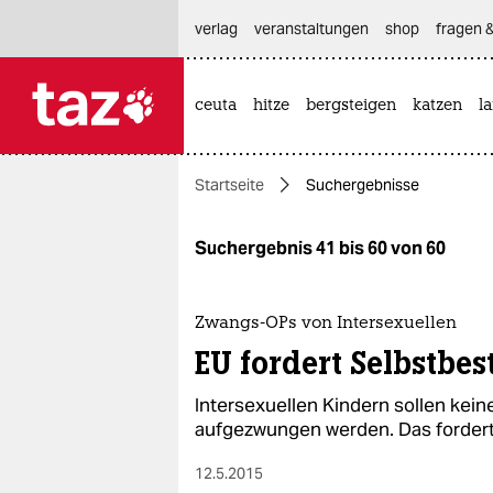
hautnavigation anspringen
hauptinhalt anspringen
footer anspringen
verlag
veranstaltungen
shop
fragen &
ceuta
hitze
bergsteigen
katzen
l

taz zahl ich
taz zahl ich
Startseite
Suchergebnisse
themen
politik
Suchergebnis 41 bis 60 von 60
öko
Zwangs-OPs von Intersexuellen
gesellschaft
EU fordert Selbstbe
kultur
Intersexuellen Kindern sollen ke
aufgezwungen werden. Das fordert 
sport
12.5.2015