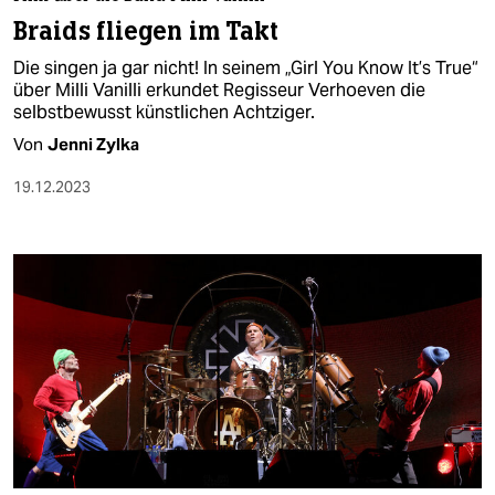
berlin
Braids fliegen im Takt
nord
Die singen ja gar nicht! In seinem „Girl You Know It’s True“
über Milli Vanilli erkundet Regisseur Verhoeven die
wahrheit
selbstbewusst künstlichen Achtziger.
Von
Jenni Zylka
verlag
19.12.2023
verlag
veranstaltungen
shop
fragen & hilfe
unterstützen
abo
genossenschaft