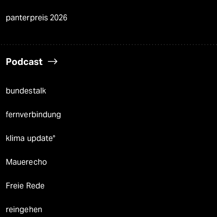
panterpreis 2026
Podcast
bundestalk
fernverbindung
klima update°
Mauerecho
Freie Rede
reingehen