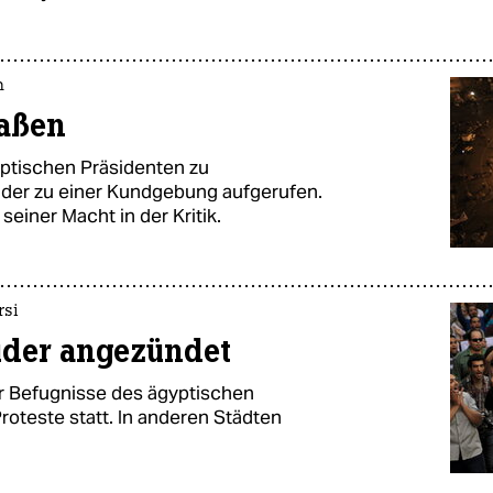
n
raßen
ptischen Präsidenten zu
üder zu einer Kundgebung aufgerufen.
einer Macht in der Kritik.
rsi
üder angezündet
r Befugnisse des ägyptischen
Proteste statt. In anderen Städten