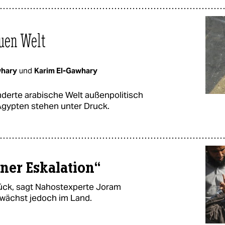
euen Welt
whary
und
Karim El-Gawhary
derte arabische Welt außenpolitisch
 Ägypten stehen unter Druck.
iner Eskalation“
rück, sagt Nahostexperte Joram
 wächst jedoch im Land.