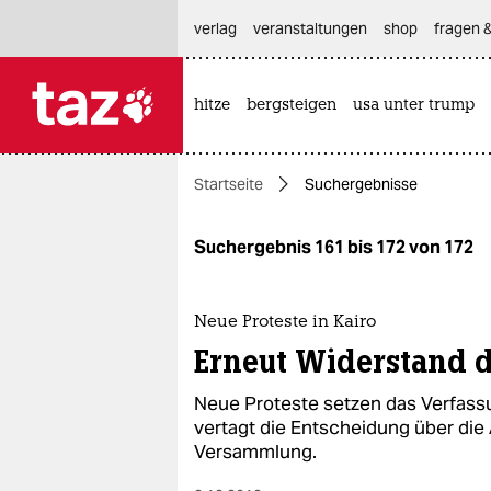
hautnavigation anspringen
hauptinhalt anspringen
footer anspringen
verlag
veranstaltungen
shop
fragen &
hitze
bergsteigen
usa unter trump

taz zahl ich
taz zahl ich
Startseite
Suchergebnisse
themen
politik
Suchergebnis 161 bis 172 von 172
öko
Neue Proteste in Kairo
gesellschaft
Erneut Widerstand 
kultur
Neue Proteste setzen das Verfassu
vertagt die Entscheidung über di
sport
Versammlung.