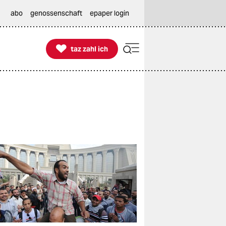
abo
genossenschaft
epaper login

taz zahl ich
taz zahl ich