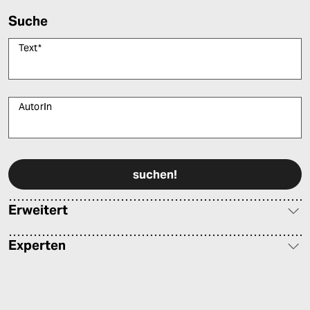
Suche
Text
*
AutorIn
Bitte füllen Sie alle Pflichtfelder (*) aus, um fortfahren zu können.
Erweitert
Experten