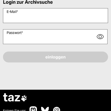
Login zur Archivsuche
E-Mail
*
Passwort
*
Bitte füllen Sie alle Pflichtfelder (*) aus, um fortfahren zu können.
taz

Folgen Sie uns