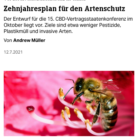
berlin
Zehnjahresplan für den Artenschutz
nord
Der Entwurf für die 15. CBD-Vertragsstaatenkonferenz im
Oktober liegt vor. Ziele sind etwa weniger Pestizide,
wahrheit
Plastikmüll und invasive Arten.
Von
Andrew Müller
verlag
12.7.2021
verlag
veranstaltungen
shop
fragen & hilfe
unterstützen
abo
genossenschaft