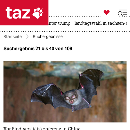

taz zahl ich
nahost-konflikt
usa unter trump
landtagswahl in sachsen-an

taz zahl ich
Startseite
Suchergebnisse
taz zahl ich
Suchergebnis 21 bis 40 von 109
themen
politik
öko
gesellschaft
kultur
sport
Vor Biodiversitätskonferenz in China