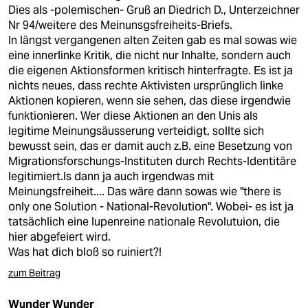
berlin
Dies als -polemischen- Gruß an Diedrich D., Unterzeichner
Nr 94/weitere des Meinunsgsfreiheits-Briefs.
nord
In längst vergangenen alten Zeiten gab es mal sowas wie
eine innerlinke Kritik, die nicht nur Inhalte, sondern auch
wahrheit
die eigenen Aktionsformen kritisch hinterfragte. Es ist ja
nichts neues, dass rechte Aktivisten ursprünglich linke
verlag
Aktionen kopieren, wenn sie sehen, das diese irgendwie
funktionieren. Wer diese Aktionen an den Unis als
verlag
legitime Meinungsäusserung verteidigt, sollte sich
bewusst sein, das er damit auch z.B. eine Besetzung von
veranstaltungen
Migrationsforschungs-Instituten durch Rechts-Identitäre
shop
legitimiert.Is dann ja auch irgendwas mit
Meinungsfreiheit.... Das wäre dann sowas wie "there is
fragen & hilfe
only one Solution - National-Revolution". Wobei- es ist ja
tatsächlich eine lupenreine nationale Revolutuion, die
unterstützen
hier abgefeiert wird.
Was hat dich bloß so ruiniert?!
abo
zum Beitrag
genossenschaft
Wunder Wunder