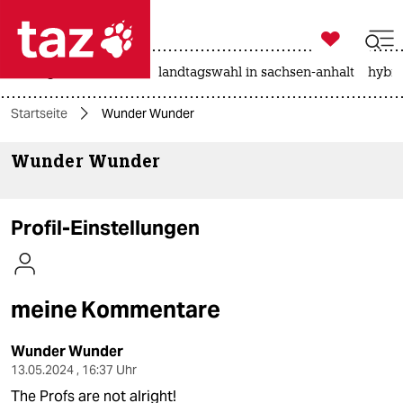

taz zahl ich
niedrigwasser
rente
landtagswahl in sachsen-anhalt
hybri

taz zahl ich
Startseite
Wunder Wunder
taz zahl ich
Wunder Wunder
themen
politik
Profil-Einstellungen
öko
gesellschaft
meine Kommentare
kultur
Wunder Wunder
sport
13.05.2024 , 16:37 Uhr
The Profs are not alright!