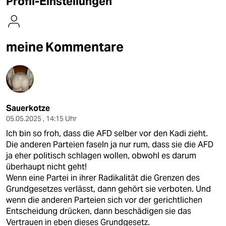
Profil-Einstellungen
berlin
nord
meine Kommentare
wahrheit
verlag
verlag
Sauerkotze
veranstaltungen
05.05.2025 , 14:15 Uhr
shop
Ich bin so froh, dass die AFD selber vor den Kadi zieht.
Die anderen Parteien faseln ja nur rum, dass sie die AFD
fragen & hilfe
ja eher politisch schlagen wollen, obwohl es darum
überhaupt nicht geht!
unterstützen
Wenn eine Partei in ihrer Radikalität die Grenzen des
abo
Grundgesetzes verlässt, dann gehört sie verboten. Und
wenn die anderen Parteien sich vor der gerichtlichen
genossenschaft
Entscheidung drücken, dann beschädigen sie das
Vertrauen in eben dieses Grundgesetz.