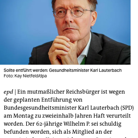
berlin
nord
wahrheit
verlag
verlag
veranstaltungen
Sollte entführt werden: Gesundheitsminister Karl Lauterbach
Foto: Kay Nietfeld/dpa
shop
fragen & hilfe
epd
| Ein mutmaßlicher Reichsbürger ist wegen
der geplanten Entführung von
unterstützen
Bundesgesundheitsminister Karl Lauterbach (SPD)
abo
am Montag zu zweieinhalb Jahren Haft verurteilt
worden. Der 62-jährige Wilhelm P. sei schuldig
genossenschaft
befunden worden, sich als Mitglied an der