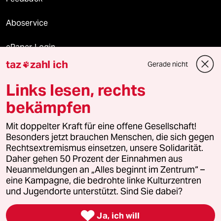
Aboservice
ePaper Login
taz
zahl ich
Gerade nicht

Downloads für Abonnierende
Links lesen, rechts
bekämpfen
© 2026 taz Verlags und Vertriebs GmbH
Alle Rechte vorbehalten. Bei rechtlichen Fragen oder für Genehmigungen
Mit doppelter Kraft für eine offene Gesellschaft!
wenden Sie sich bitte an
lizenzen@taz.de
Besonders jetzt brauchen Menschen, die sich gegen
Rechtsextremismus einsetzen, unsere Solidarität.
Daher gehen 50 Prozent der Einnahmen aus
Feedback
Redaktionsstatut
Kommune-Richtlinien
KI-
Neuanmeldungen an „Alles beginnt im Zentrum“ –
eine Kampagne, die bedrohte linke Kulturzentren
Leitlinie
Informant
Datenschutz
Impressum
AGB
und Jugendorte unterstützt. Sind Sie dabei?
Seitenwende
Einwilligungen widerrufen (Ads)

Ja, ich will