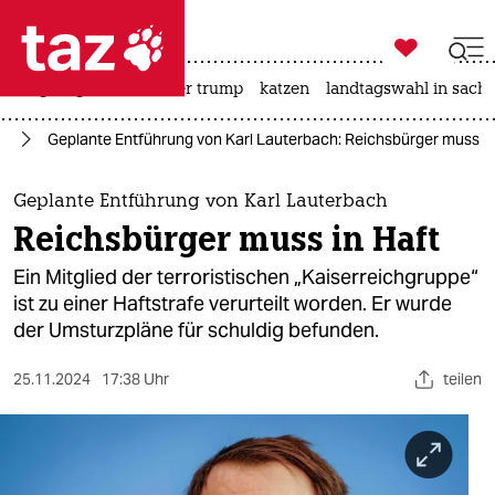

taz zahl ich
bergsteigen
usa unter trump
katzen
landtagswahl in sachs

taz zahl ich
or
Geplante Entführung von Karl Lauterbach: Reichsbürger muss in
taz zahl ich
themen
Geplante Entführung von Karl Lauterbach
Reichsbürger muss in Haft
politik
Ein Mitglied der terroristischen „Kaiserreichgruppe“
öko
ist zu einer Haftstrafe verurteilt worden. Er wurde
der Umsturzpläne für schuldig befunden.
gesellschaft
25.11.2024
17:38 Uhr
teilen
kultur
sport