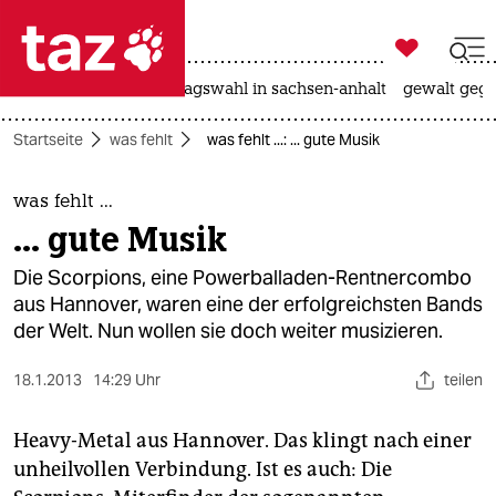

taz zahl ich
nahost-konflikt
landtagswahl in sachsen-anhalt
gewalt gege

taz zahl ich
Startseite
was fehlt
was fehlt ...: ... gute Musik
taz zahl ich
themen
was fehlt ...
... gute Musik
politik
Die Scorpions, eine Powerballaden-Rentnercombo
öko
aus Hannover, waren eine der erfolgreichsten Bands
der Welt. Nun wollen sie doch weiter musizieren.
gesellschaft
18.1.2013
14:29 Uhr
teilen
kultur
Heavy-Metal aus Hannover. Das klingt nach einer
sport
unheilvollen Verbindung. Ist es auch: Die