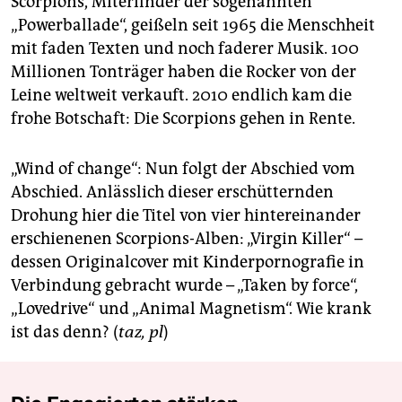
berlin
Scorpions, Miterfinder der sogenannten
„Powerballade“, geißeln seit 1965 die Menschheit
nord
mit faden Texten und noch faderer Musik. 100
Millionen Tonträger haben die Rocker von der
wahrheit
Leine weltweit verkauft. 2010 endlich kam die
frohe Botschaft: Die Scorpions gehen in Rente.
verlag
verlag
„Wind of change“: Nun folgt der Abschied vom
Abschied. Anlässlich dieser erschütternden
veranstaltungen
Drohung hier die Titel von vier hintereinander
shop
erschienenen Scorpions-Alben: „Virgin Killer“ –
dessen Originalcover mit Kinderpornografie in
fragen & hilfe
Verbindung gebracht wurde – „Taken by force“,
unterstützen
„Lovedrive“ und „Animal Magnetism“. Wie krank
ist das denn? (
taz, pl
)
abo
genossenschaft