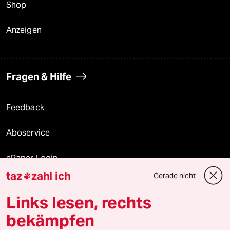
Shop
Anzeigen
Fragen & Hilfe
Feedback
Aboservice
ePaper Login
taz
zahl ich
Gerade nicht

Downloads für Abonnierende
Links lesen, rechts
bekämpfen
© 2026 taz Verlags und Vertriebs GmbH