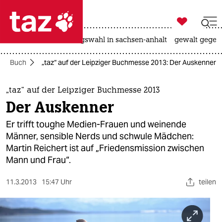

taz zahl ich
hitze
surfen
landtagswahl in sachsen-anhalt
gewalt gegen

taz zahl ich
Buch
„taz“ auf der Leipziger Buchmesse 2013: Der Auskenner
taz zahl ich
themen
„taz“ auf der Leipziger Buchmesse 2013
Der Auskenner
politik
Er trifft toughe Medien-Frauen und weinende
öko
Männer, sensible Nerds und schwule Mädchen:
Martin Reichert ist auf „Friedensmission zwischen
gesellschaft
Mann und Frau“.
kultur
11.3.2013
15:47 Uhr
teilen
sport