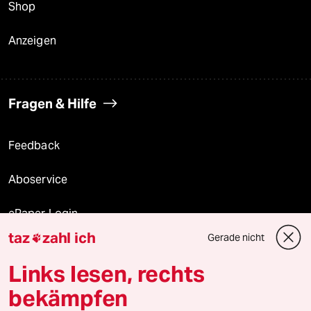
Shop
Anzeigen
Fragen & Hilfe
Feedback
Aboservice
ePaper Login
taz
zahl ich
Gerade nicht

Downloads für Abonnierende
Links lesen, rechts
bekämpfen
© 2026 taz Verlags und Vertriebs GmbH