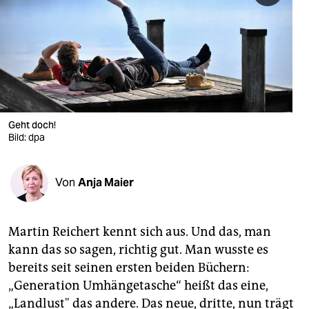
berlin
nord
wahrheit
verlag
verlag
Geht doch!
Bild: dpa
veranstaltungen
shop
Von
Anja Maier
fragen & hilfe
unterstützen
Martin Reichert kennt sich aus. Und das, man
kann das so sagen, richtig gut. Man wusste es
abo
bereits seit seinen ersten beiden Büchern:
„Generation Umhängetasche“ heißt das eine,
genossenschaft
„Landlust" das andere. Das neue, dritte, nun trägt