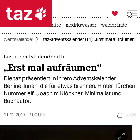

taz zahl ich
krieg in der ukraine
hitze
niedrigwasser
waldbrände

taz zahl ich
-Adventskalender
taz-adventskalender (11): „Erst mal aufräumen“
taz zahl ich
themen
taz-adventskalender (11)
„Erst mal aufräumen“
politik
Die taz präsentiert in ihrem Adventskalender
öko
BerlinerInnen, die für etwas brennen. Hinter Türchen
Nummer elf: Joachim Klöckner, Minimalist und
gesellschaft
Buchautor. ​
kultur
11.12.2017
7:00 Uhr
teilen
sport