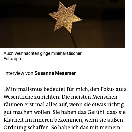
berlin
nord
wahrheit
verlag
verlag
Auch Weihnachten ginge minimalistischer
Foto: dpa
veranstaltungen
Interview von
Susanne Messmer
shop
fragen & hilfe
„Minimalismus bedeutet für mich, den Fokus aufs
Wesentliche zu richten. Die meisten Menschen
unterstützen
räumen erst mal alles auf, wenn sie etwas richtig
abo
gut machen wollen. Sie haben das Gefühl, dass sie
Klarheit im Inneren bekommen, wenn sie außen
genossenschaft
Ordnung schaffen. So habe ich das mit meinem