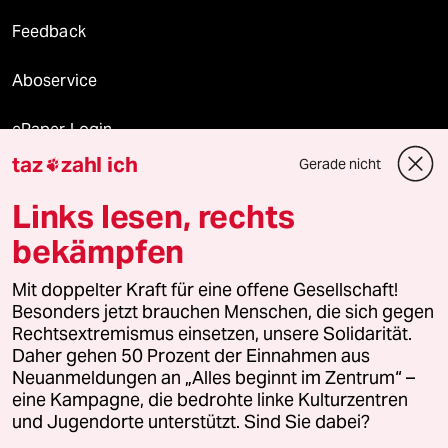
Feedback
Aboservice
ePaper Login
taz
zahl ich
Gerade nicht

Downloads für Abonnierende
Links lesen, rechts
bekämpfen
© 2026 taz Verlags und Vertriebs GmbH
Mit doppelter Kraft für eine offene Gesellschaft!
Alle Rechte vorbehalten. Bei rechtlichen Fragen oder für Genehmigungen
wenden Sie sich bitte an
lizenzen@taz.de
Besonders jetzt brauchen Menschen, die sich gegen
Rechtsextremismus einsetzen, unsere Solidarität.
Daher gehen 50 Prozent der Einnahmen aus
Feedback
Redaktionsstatut
Kommune-Richtlinien
KI-
Neuanmeldungen an „Alles beginnt im Zentrum“ –
eine Kampagne, die bedrohte linke Kulturzentren
Leitlinie
Informant
Datenschutz
Impressum
AGB
und Jugendorte unterstützt. Sind Sie dabei?