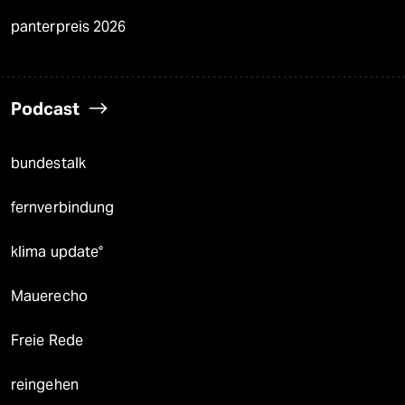
panterpreis 2026
Podcast
bundestalk
fernverbindung
klima update°
Mauerecho
Freie Rede
reingehen