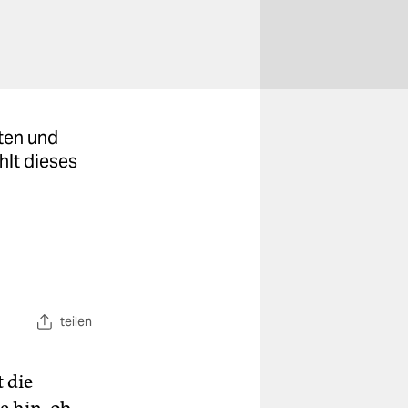
ten und
hlt dieses
teilen
 die