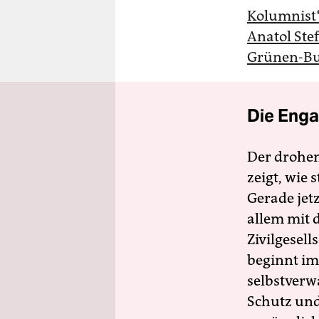
Kolumnist
Anatol Ste
Grünen-Bu
Die Enga
Der drohe
zeigt, wie
Gerade jet
allem mit d
Zivilgesell
beginnt im
selbstverw
Schutz und 