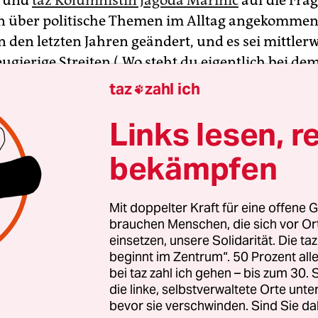
n und
taz Kolumnistin Jagoda Marinić
auf die Frag
en über politische Themen im Alltag angekommen 
n den letzten Jahren geändert, und es sei mittlerw
eugierige Streiten („Wo steht du eigentlich bei d
salonfähig geworden sei.
taz
zahl ich

Links lesen, r
edakteurin
Thembi Wolf
hingegen empfindet das
enn man wie ich im Osten aufwächst, ist man seh
bekämpfen
 sich zu positionieren.“
hsten und letzten Folge von „Die Querulant_/:*In
Mit doppelter Kraft für eine offene G
brauchen Menschen, die sich vor O
 taz über Identität und Linke, sprechen wir übers
einsetzen, unsere Solidarität. Die ta
tschalk, stellvertretende Chefredakteurin der taz
beginnt im Zentrum“. 50 Prozent a
Chefin vom Dienst im taz-Berlinressort haben sic
bei taz zahl ich gehen – bis zum 30
die linke, selbstverwaltete Orte unte
 Jagoda Marinić,
Schriftstellerin
und Leiterin de
bevor sie verschwinden. Sind Sie da
rellen Zentrums Heidelberg und Thembi Wolf,
Mit