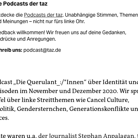
e Podcasts der taz
tdecke die
Podcasts der taz
. Unabhängige Stimmen, Themen
 Meinungen – nicht nur fürs linke Ohr.
edback willkommen! Wir freuen uns auf deine Gedanken,
ndrücke und Anregungen.
hreib uns:
podcast@taz.de
dcast „Die Querulant_:/*Innen“ über Identität und
pisoden im November und Dezember 2020. Wir sp
fel über linke Streitthemen wie Cancel Culture,
politik, Gendersternchen, Generationskonflikte u
ces.
te waren u.a.
der Journalist Stephan Anpalagan, 