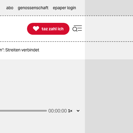
abo
genossenschaft
epaper login

taz zahl ich
taz zahl ich
“: Streiten verbindet