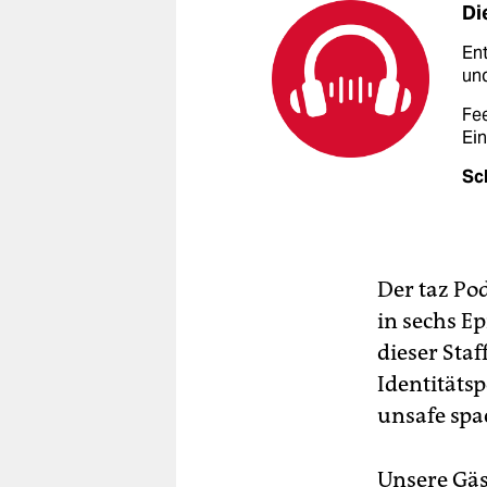
Di
En
und
Fe
Ei
Sc
Der taz Po
in sechs E
dieser Staf
Identitäts
unsafe spa
Unsere Gäs