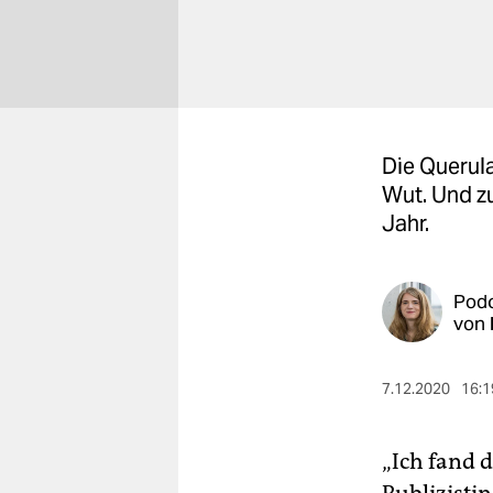
berlin
nord
wahrheit
verlag
Die Querul
Wut. Und z
verlag
Jahr.
veranstaltungen
shop
Pod
von
fragen & hilfe
unterstützen
7.12.2020
16:1
abo
genossenschaft
„Ich fand d