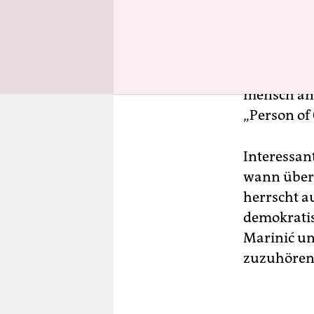
Au­to­r*in­ne
deutsche 
In dieser F
mensch ang
„Person of
Interessant
wann über 
herrscht au
demokratis
Marinić un
zuzuhören