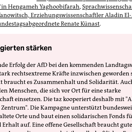
*in Hengameh Yaghoobifarah
,
Sprachwissenschaf
fanowitsch, Erziehungswissenschaftler Aladin El
ndestagsabgeordnete Renate Künast
.
gierten stärken
nde Erfolg der AfD bei den kommenden Landtags
 stark rechtsextreme Kräfte inzwischen geworden 
zt braucht es Zusammenhalt und Solidarität. Auc
en Menschen, die sich vor Ort für eine starke
schaft einsetzen. Die taz kooperiert deshalb mit "A
 Zentrum". Die Kampagne unterstützt bundesweit
altete Orte und baut einen solidarischen Fonds f
Erhalt auf. Eine offene Gesellschaft braucht gute