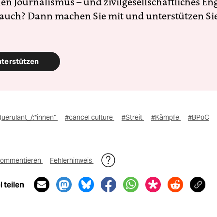
en Journalismus – und zivilgesellschaftliches E
 auch? Dann machen Sie mit und unterstützen Si
nterstützen
uerulant_/:*innen“
#cancel culture
#Streit
#Kämpfe
#BPoC
ommentieren
Fehlerhinweis
 teilen