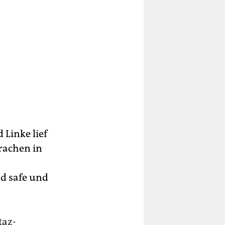
 Linke lief
rachen in
nd safe und
taz-