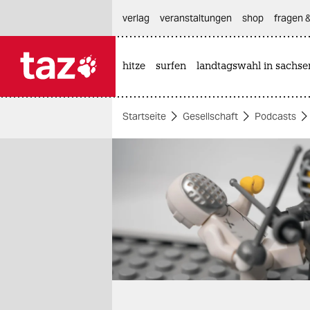
hautnavigation anspringen
hauptinhalt anspringen
footer anspringen
verlag
veranstaltungen
shop
fragen &
hitze
surfen
landtagswahl in sachse

taz zahl ich
taz zahl ich
Startseite
Gesellschaft
Podcasts
themen
politik
öko
gesellschaft
kultur
sport