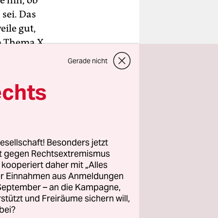
e hin, ob
sei. Das
eile gut,
em Thema X
Gerade nicht
echts
 ganz
r früh
nen“, dem
esellschaft! Besonders jetzt
rt gegen Rechtsextremismus
 Streiten.
z kooperiert daher mit „Alles
 und Ebru
ller Einnahmen aus Anmeldungen
h dafür die
. September – an die Kampagne,
rstützt und Freiräume sichern will,
s
bei?
glied des