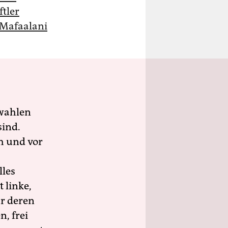
tler
-Mafaalani
wahlen
sind.
h und vor
lles
 linke,
ür deren
n, frei