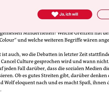
n­kol­lek­tivs
collectext und Vorständin im Verein 
medienmacher*innen, eingeladen.

Ja, ich will
olge diskutieren wir auch über Begriffe: Wie besch
emessen Minderheiten? Welche Grenzen hat der
 Colour“ und welche weiteren Begriffe wären an
 ist auch, wo die Debatten in letzter Zeit stattfin
Cancel Culture gesprochen wird und wann nicht.
f jeden Fall darüber, dass die sozialen Medien d
ieren. Ob es gutes Streiten gibt, darüber denken 
d Wolf eloquent nach und es macht Spaß, ihnen 
.