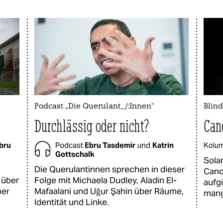
Podcast „Die Querulant_/:Innen“
Blind
Durchlässig oder nicht?
Can
bru
Podcast
Ebru Tasdemir
und
Katrin
Kolu
Gottschalk
Sola
Die Querulantinnen sprechen in dieser
Canc
 über
Folge mit Michaela Dudley, Aladin El-
aufg
ber
Mafaalani und Uǧur Şahin über Räume,
mang
Identität und Linke.