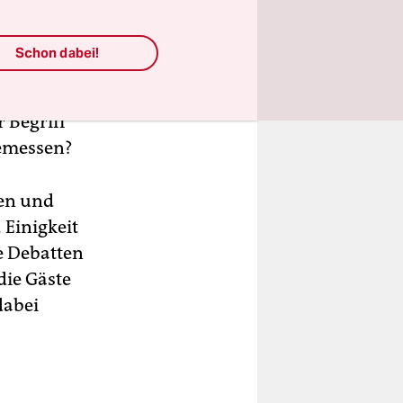
neue
Schon dabei!
reibt
 Begriff
gemessen?
den und
 Einigkeit
ie Debatten
die Gäste
dabei