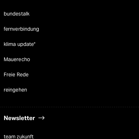
bundestalk
fernverbindung
klima update°
Mauerecho
Freie Rede
reingehen
Newsletter
team zukunft