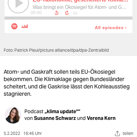
berlin
nord
wahrheit
verlag
Foto: Patrick Pleul/picture alliance/dpa/dpa-Zentralbild
verlag
veranstaltungen
Atom- und Gaskraft sollen teils EU-Ökosiegel
shop
bekommen. Die Klimaklage gegen Bundesländer
scheitert, und die Gaskrise lässt den Kohleausstieg
fragen & hilfe
stagnieren.
unterstützen
Podcast
„klima update°“
abo
von
Susanne Schwarz
und
Verena Kern
genossenschaft
5.2.2022
16:46 Uhr
teilen