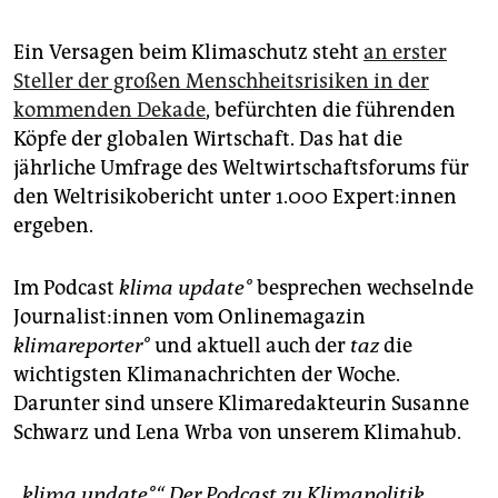
Ein Versagen beim Klimaschutz steht
an erster
Steller der großen Menschheitsrisiken in der
kommenden Dekade
, befürchten die führenden
Köpfe der globalen Wirtschaft. Das hat die
jährliche Umfrage des Weltwirtschaftsforums für
den Weltrisikobericht unter 1.000 Ex­per­t:in­nen
ergeben.
Im Podcast
klima update°
besprechen wechselnde
Jour­na­lis­t:in­nen vom Onlinemagazin
klimareporter°
und aktuell auch der
taz
die
wichtigsten Klimanachrichten der Woche.
Darunter sind unsere Klimaredakteurin Susanne
Schwarz und Lena Wrba von unserem Klimahub.
„klima update°“ Der Podcast zu Klimapolitik,