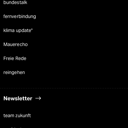
bundestalk
fernverbindung
klima update°
Mauerecho
Freie Rede
reingehen
Newsletter
team zukunft