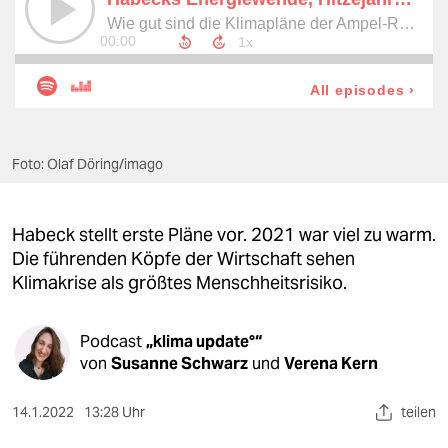
berlin
nord
wahrheit
verlag
Foto: Olaf Döring/imago
verlag
veranstaltungen
Habeck stellt erste Pläne vor. 2021 war viel zu warm.
shop
Die führenden Köpfe der Wirtschaft sehen
Klimakrise als größtes Menschheitsrisiko.
fragen & hilfe
unterstützen
Podcast
„klima update°“
von
Susanne Schwarz
und
Verena Kern
abo
genossenschaft
14.1.2022
13:28 Uhr
teilen