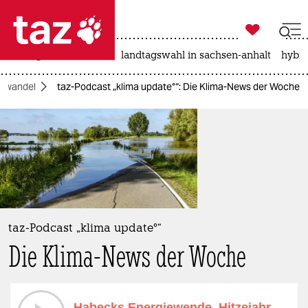

taz zahl ich
niedrigwasser
rente
landtagswahl in sachsen-anhalt
hybri

taz zahl ich
mawandel
taz-Podcast „klima update°“: Die Klima-News der Woche
taz zahl ich
themen
politik
öko
gesellschaft
taz-Podcast „klima update°“
Die Klima-News der Woche
kultur
sport