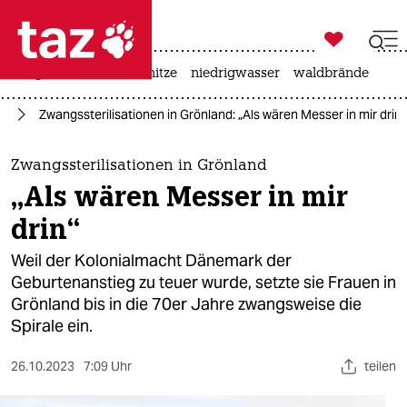

taz zahl ich
krieg in der ukraine
hitze
niedrigwasser
waldbrände

taz zahl ich
us
Zwangssterilisationen in Grönland: „Als wären Messer in mir drin“
taz zahl ich
themen
Zwangssterilisationen in Grönland
„Als wären Messer in mir
politik
drin“
öko
Weil der Kolonialmacht Dänemark der
Geburtenanstieg zu teuer wurde, setzte sie Frauen in
gesellschaft
Grönland bis in die 70er Jahre zwangsweise die
Spirale ein.
kultur
sport
26.10.2023
7:09 Uhr
teilen