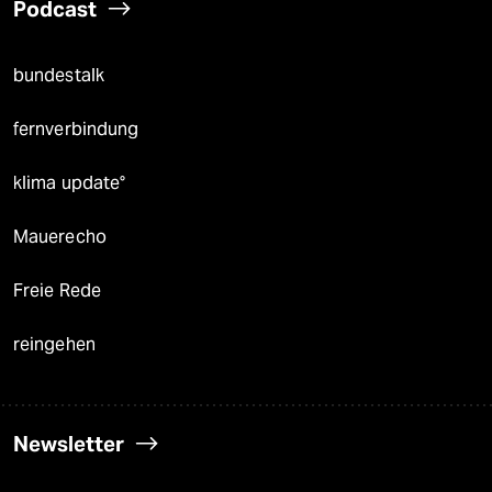
Podcast
bundestalk
fernverbindung
klima update°
Mauerecho
Freie Rede
reingehen
Newsletter