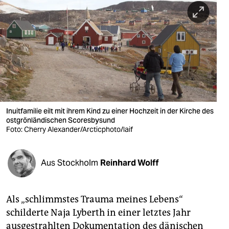
berlin
nord
wahrheit
verlag
verlag
veranstaltungen
Inuitfamilie eilt mit ihrem Kind zu einer Hochzeit in der Kirche des
ostgrönländischen Scoresbysund
Foto: Cherry Alexander/Arcticphoto/laif
shop
fragen & hilfe
Aus Stockholm
Reinhard Wolff
unterstützen
abo
Als „schlimmstes Trauma meines Lebens“
genossenschaft
schilderte Naja Lyberth in einer letztes Jahr
ausgestrahlten Dokumentation des dänischen