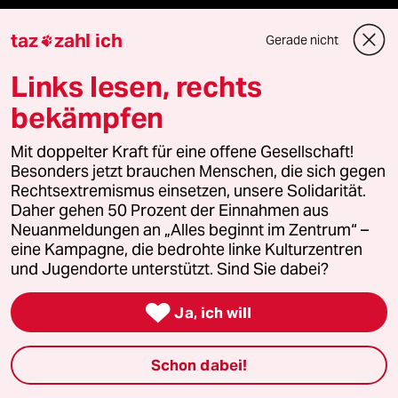
ePaper Login
taz
zahl ich
Gerade nicht

Downloads für Abonnierende
Links lesen, rechts
bekämpfen
© 2026 taz Verlags und Vertriebs GmbH
Mit doppelter Kraft für eine offene Gesellschaft!
Alle Rechte vorbehalten. Bei rechtlichen Fragen oder für Genehmigungen
wenden Sie sich bitte an
lizenzen@taz.de
Besonders jetzt brauchen Menschen, die sich gegen
Rechtsextremismus einsetzen, unsere Solidarität.
Daher gehen 50 Prozent der Einnahmen aus
Feedback
Redaktionsstatut
Kommune-Richtlinien
KI-
Neuanmeldungen an „Alles beginnt im Zentrum“ –
eine Kampagne, die bedrohte linke Kulturzentren
Leitlinie
Informant
Datenschutz
Impressum
AGB
und Jugendorte unterstützt. Sind Sie dabei?

Ja, ich will
Seitenwende
Einwilligungen widerrufen (Ads)
Schon dabei!