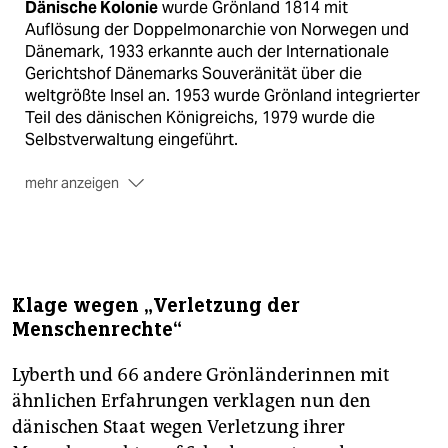
Dänische Kolonie
wurde Grönland 1814 mit
Auflösung der Doppelmonarchie von Norwegen und
Dänemark, 1933 erkannte auch der Internationale
Gerichtshof Dänemarks Souveränität über die
weltgrößte Insel an. 1953 wurde Grönland integrierter
Teil des dänischen Königreichs, 1979 wurde die
Selbstverwaltung eingeführt.
mehr anzeigen
Die Teilautonomie
bescherte Grönland ein eigenes
Parlament und eine Regierung, die zunächst
Bildungs-, Gesundheits- und Sozialwesen selbst
verwaltete. Seit 2009 umfasst die Autonomie
Klage wegen „Verletzung der
beispielsweise auch den Rohstoffsektor. Die
Menschenrechte“
Entscheidung über eine volle Selbstständigkeit liegt
jetzt bei den 55.000 GrönländerInnen.
Lyberth und 66 andere Grönländerinnen mit
Größtes Hindernis
dafür ist bisher die finanzielle
ähnlichen Erfahrungen verklagen nun den
Abhängigkeit von Dänemark, das die Hälfte zu
dänischen Staat wegen Verletzung ihrer
Grönländs Budget beiträgt. Die strategische