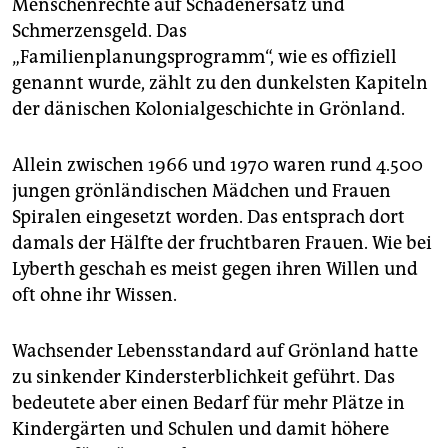
Menschenrechte auf Schadenersatz und
Bedeutung der Insel ist mit Russlands Krieg in der
Ukraine gewachsen. Die USA rüsten ihre
Schmerzensgeld. Das
nordgrönländische Militärbasis Thule stark auf.
(wolff)
„Familienplanungsprogramm“, wie es offiziell
genannt wurde, zählt zu den dunkelsten Kapiteln
der dänischen Kolonialgeschichte in Grönland.
Allein zwischen 1966 und 1970 waren rund 4.500
jungen grönländischen Mädchen und Frauen
Spiralen eingesetzt worden. Das entsprach dort
damals der Hälfte der fruchtbaren Frauen. Wie bei
Lyberth geschah es meist gegen ihren Willen und
oft ohne ihr Wissen.
Wachsender Lebensstandard auf Grönland hatte
zu sinkender Kindersterblichkeit geführt. Das
bedeutete aber einen Bedarf für mehr Plätze in
Kindergärten und Schulen und damit höhere