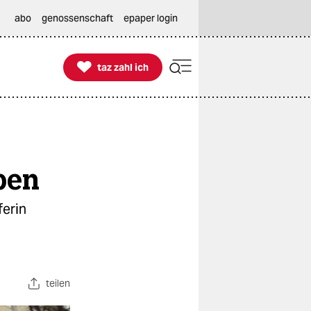
abo
genossenschaft
epaper login

taz zahl ich
taz zahl ich
ben
ferin
teilen