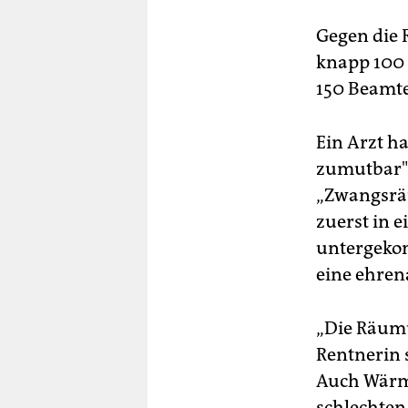
Gegen die 
knapp 100 
150 Beamte
Ein Arzt ha
zumutbar" 
„Zwangsräu
zuerst in 
untergekom
eine ehren
„Die Räumu
Rentnerin 
Auch Wärme
schlechten 