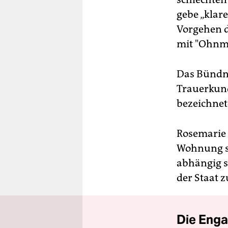
gebe „klar
Vorgehen d
mit "Ohnm
Das Bündni
Trauerkund
bezeichnete
Rosemarie 
Wohnung su
abhängig se
der Staat 
Die Enga