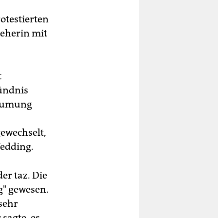
otestierten
ieherin mit
t
Bündnis
Räumung
ewechselt,
edding.
er taz. Die
g" gewesen.
sehr
sagte, es