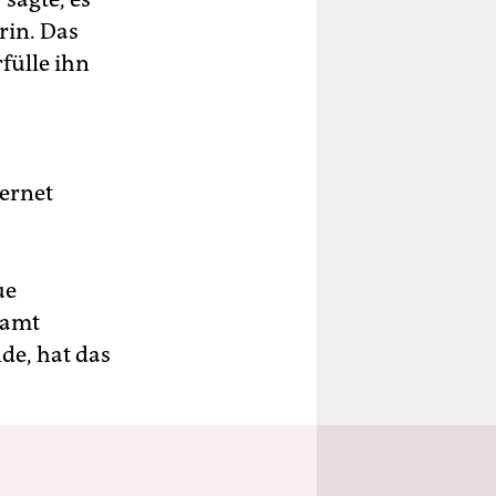
rin. Das
fülle ihn
ternet
ue
lamt
nde, hat das