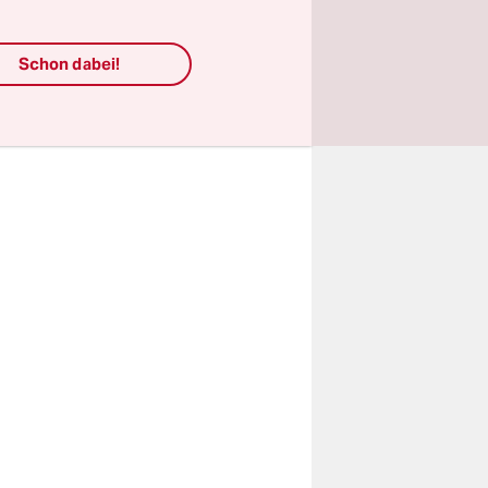
hte hatten
Schon dabei!
fen.