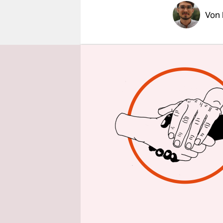
epaper login
Von
BERLIN
taz
ihrer Zwan
Weddinger K
Donnerstag
und dort ge
geprüft.
Rosemarie 
Reinickend
Bündnis w
Mietrückst
Grundsich