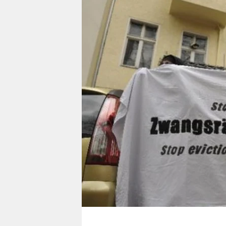
berlin
nord
wahrheit
verlag
verlag
veranstaltungen
shop
fragen & hilfe
unterstützen
abo
genossenschaft