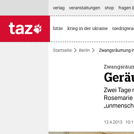
hautnavigation anspringen
hauptinhalt anspringen
footer anspringen
verlag
veranstaltungen
shop
fragen &
hitze
krieg in der ukraine
niedrigwa

taz zahl ich
taz zahl ich
Startseite
Berlin
Zwangsräumung in 
themen
politik
Zwangsräumu
Gerä
öko
Zwei Tage 
gesellschaft
Rosemarie F.
„unmenschl
kultur
sport
12.4.2013
10:1