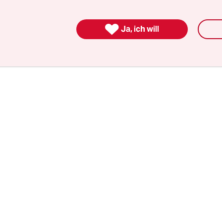
ümerwechseln aber verspätet eingetroffen. Geric
its zwei Räumungstermine gegen Rosemarie F.

Ja, ich will
en, unter anderem um „unbillige Härten“ zu prü