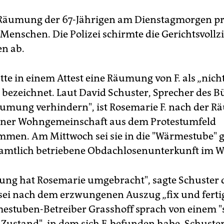
Räumung der 67-Jährigen am Dienstagmorgen pr
Menschen. Die Polizei schirmte die Gerichtsvollz
n ab.
tte in einem Attest eine Räumung von F. als „nich
bezeichnet. Laut David Schuster, Sprecher des 
mung verhindern", ist Rosemarie F. nach der 
einer Wohngemeinschaft aus dem Protestumfeld
men. Am Mittwoch sei sie in die "Wärmestube" g
amtlich betriebene Obdachlosenunterkunft im W
ng hat Rosemarie umgebracht", sagte Schuster d
sei nach dem erzwungenen Auszug „fix und ferti
stuben-Betreiber Grasshoff sprach von einem "
Zustand", in dem sich F. befunden habe. Schuster 