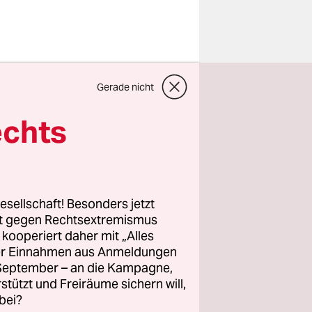
e nach
Gerade nicht
r einer
 am
echts
den wurde
erde noch
esellschaft! Besonders jetzt
rt gegen Rechtsextremismus
z kooperiert daher mit „Alles
 dem
ller Einnahmen aus Anmeldungen
. September – an die Kampagne,
rstützt und Freiräume sichern will,
bei?
halten