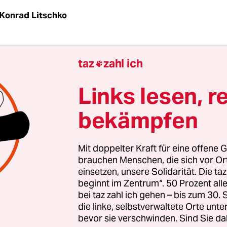
Konrad Litschko
| Die Reinickendorferin Rosemarie F. ist zwei Tag
taz
zahl ich

gsräumung verstorben. Zoltan Grashoff, Betreibe
ältehilfe, bestätigte der taz, dass die 67-Jährige
Links lesen, r
abend in der Einrichtung regungslos aufgefun
bekämpfen
storben sei. Ein Polizeisprecher sagte, der Fall w
Mit doppelter Kraft für eine offene G
F. war am Dienstag aus ihrer Wohnung in der
brauchen Menschen, die sich vor O
einsetzen, unsere Solidarität. Die ta
orfer Aroser Allee zwangsgeräumt worden. Laut
beginnt im Zentrum“. 50 Prozent a
urde der schwerbehinderten Rentnerin wegen
bei taz zahl ich gehen – bis zum 30
änden gekündigt. Die Mieten seien vom Amt für
die linke, selbstverwaltete Orte unte
bevor sie verschwinden. Sind Sie da
erung übernommen worden, wegen Klinikaufent