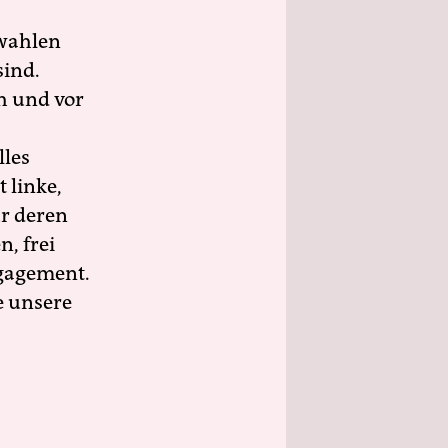
wahlen
sind.
h und vor
lles
 linke,
ür deren
n, frei
ngagement.
e unsere