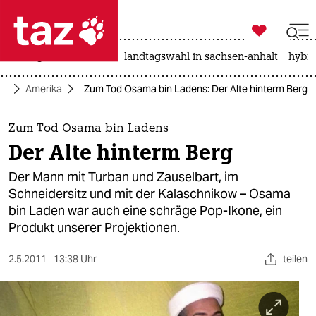

taz zahl ich
niedrigwasser
rente
landtagswahl in sachsen-anhalt
hybri

taz zahl ich
tik
Amerika
Zum Tod Osama bin Ladens: Der Alte hinterm Berg
taz zahl ich
themen
Zum Tod Osama bin Ladens
Der Alte hinterm Berg
politik
Der Mann mit Turban und Zauselbart, im
öko
Schneidersitz und mit der Kalaschnikow – Osama
bin Laden war auch eine schräge Pop-Ikone, ein
gesellschaft
Produkt unserer Projektionen.
kultur
2.5.2011
13:38 Uhr
teilen
sport