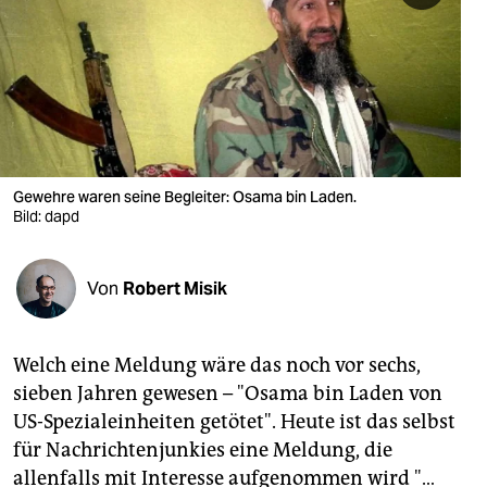
berlin
nord
wahrheit
verlag
verlag
Gewehre waren seine Begleiter: Osama bin Laden.
Bild: dapd
veranstaltungen
shop
Von
Robert Misik
fragen & hilfe
unterstützen
Welch eine Meldung wäre das noch vor sechs,
sieben Jahren gewesen – "Osama bin Laden von
abo
US-Spezialeinheiten getötet". Heute ist das selbst
genossenschaft
für Nachrichtenjunkies eine Meldung, die
allenfalls mit Interesse aufgenommen wird "…