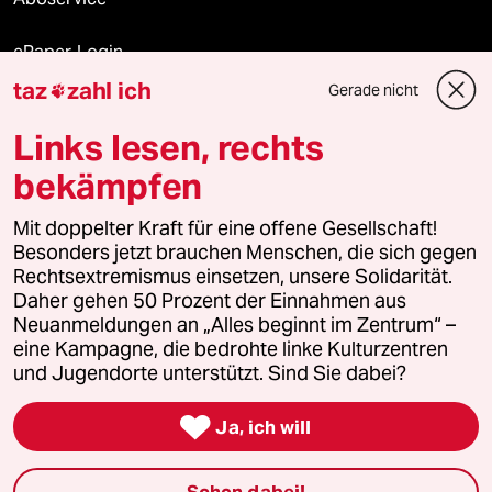
ePaper Login
taz
zahl ich
Gerade nicht

Downloads für Abonnierende
Links lesen, rechts
bekämpfen
© 2026 taz Verlags und Vertriebs GmbH
Mit doppelter Kraft für eine offene Gesellschaft!
Alle Rechte vorbehalten. Bei rechtlichen Fragen oder für Genehmigungen
wenden Sie sich bitte an
lizenzen@taz.de
Besonders jetzt brauchen Menschen, die sich gegen
Rechtsextremismus einsetzen, unsere Solidarität.
Daher gehen 50 Prozent der Einnahmen aus
Feedback
Redaktionsstatut
Kommune-Richtlinien
KI-
Neuanmeldungen an „Alles beginnt im Zentrum“ –
eine Kampagne, die bedrohte linke Kulturzentren
Leitlinie
Informant
Datenschutz
Impressum
AGB
und Jugendorte unterstützt. Sind Sie dabei?
Seitenwende
Einwilligungen widerrufen (Ads)

Ja, ich will