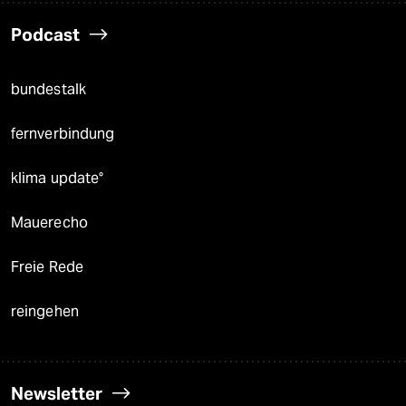
Podcast
bundestalk
fernverbindung
klima update°
Mauerecho
Freie Rede
reingehen
Newsletter