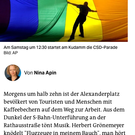
berlin
nord
wahrheit
verlag
Am Samstag um 12:30 startet am Kudamm die CSD-Parade
verlag
Bild: AP
veranstaltungen
Von
Nina Apin
shop
fragen & hilfe
Morgens um halb zehn ist der Alexanderplatz
unterstützen
bevölkert von Touristen und Menschen mit
Kaffeebechern auf dem Weg zur Arbeit. Aus dem
abo
Dunkel der S-Bahn-Unterführung an der
genossenschaft
Rathausstraße tönt Musik. Herbert Grönemeyer
knödelt "Flugzeuge in meinem Bauch", man hört