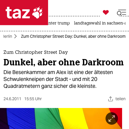

taz zahl ich
nahost-konflikt
usa unter trump
landtagswahl in sachsen-an

taz zahl ich
Berlin
Zum Christopher Street Day: Dunkel, aber ohne Darkroom
taz zahl ich
themen
Zum Christopher Street Day
Dunkel, aber ohne Darkroom
politik
Die Besenkammer am Alex ist eine der ältesten
öko
Schwulenkneipen der Stadt - und mit 20
Quadratmetern ganz sicher die kleinste.
gesellschaft
24.6.2011
15:55 Uhr
teilen
kultur
sport