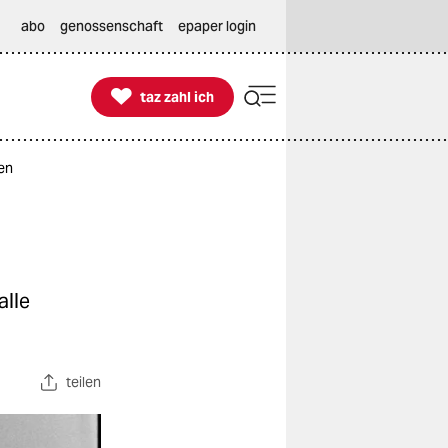
abo
genossenschaft
epaper login

taz zahl ich
taz zahl ich
en
alle
teilen