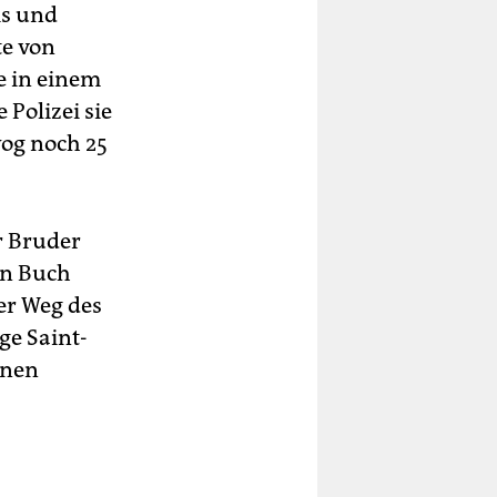
is und
te von
e in einem
Polizei sie
wog noch 25
r Bruder
ein Buch
er Weg des
ge Saint-
enen