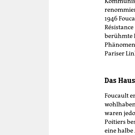
Kommunisti
renommiert
1946 Fouca
Résistance
berühmte L
Phänomenol
Pariser Lin
Das Haus
Foucault e
wohlhabend
waren jedoc
Poitiers be
eine halbe 