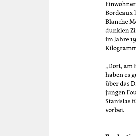
Einwohner-
Bordeaux li
Blanche Mo
dunklen Zi
im Jahre 1
Kilogramm
„Dort, am E
haben es ge
über das D
jungen Fou
Stanislas 
vorbei.