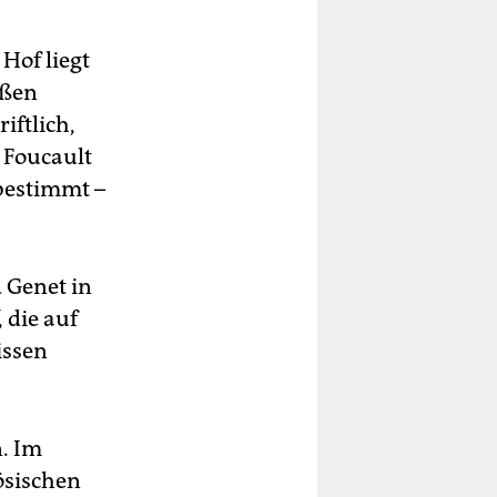
Hof liegt
oßen
iftlich,
e Foucault
 bestimmt –
d Genet in
, die auf
issen
n. Im
ösischen