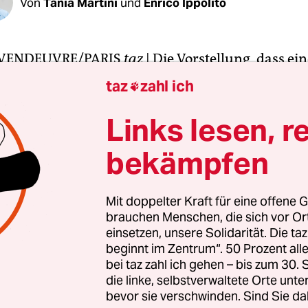
Von
Tania Martini
und
Enrico Ippolito
/VENDEUVRE/PARIS
taz
| Die Vorstellung, dass ein
s große Haus bewohnt haben soll, findet er unans
taz
zahl ich

ker ist allein auf der Baustelle 10, rue Arthur Ranc
 hier 1926 einer der bedeutendsten Philosophen de
Links lesen, r
ts geboren wurde und aufgewachsen ist, öffnet e
bekämpfen
des Hauses.
 beinahe stolz die Räumlichkeiten und Umbauarb
Mit doppelter Kraft für eine offene G
brauchen Menschen, die sich vor O
g zur Straße hängt eine Gedenktafel: „Maison N
einsetzen, unsere Solidarität. Die ta
cault (1926–1984), Historien et Philosophe, Profe
beginnt im Zentrum“. 50 Prozent a
France“. Er habe sie bemerkt, aber nicht weiter be
bei taz zahl ich gehen – bis zum 30
rtments entstehen im Haus, die Familie Foucault 
die linke, selbstverwaltete Orte unte
bevor sie verschwinden. Sind Sie da
adratmetern mit ihren drei Kindern und Hausang