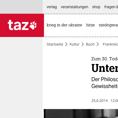
hautnavigation anspringen
hauptinhalt anspringen
footer anspringen
verlag
veranstaltungen
shop
fragen &
krieg in der ukraine
hitze
niedrigwa

taz zahl ich
taz zahl ich
Startseite
Kultur
Buch
Frankrei
themen
politik
Zum 30. Tod
Unte
öko
Der Philoso
gesellschaft
Gewissheite
kultur
25.6.2014
12:0
sport