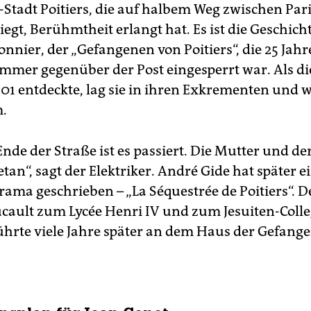
Stadt Poitiers, die auf halbem Weg zwischen Par
egt, Berühmtheit erlangt hat. Es ist die Geschich
nnier, der „Gefangenen von Poitiers“, die 25 Jahr
mmer gegenüber der Post eingesperrt war. Als die 
901 entdeckte, lag sie in ihren Exkrementen und 
.
nde der Straße ist es passiert. Die Mutter und de
tan“, sagt der Elektriker. André Gide hat später 
rama geschrieben – „La Séquestrée de Poitiers“. D
cault zum Lycée Henri IV und zum Jesuiten-Colle
führte viele Jahre später an dem Haus der Gefang