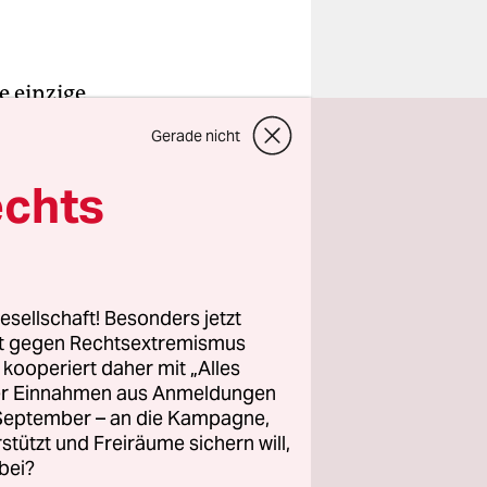
e einzige
tändig.
Gerade nicht
. Als er
s 20.
echts
r die
eiten. Am
esellschaft! Besonders jetzt
rt gegen Rechtsextremismus
atale de
z kooperiert daher mit „Alles
sseur au
ller Einnahmen aus Anmeldungen
achtet.
. September – an die Kampagne,
hat hier
rstützt und Freiräume sichern will,
bei?
estellten