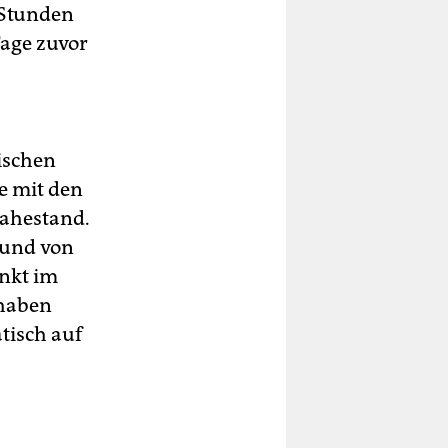
 Stunden
Tage zuvor
ischen
e mit den
nahestand.
 und von
nkt im
 haben
tisch auf