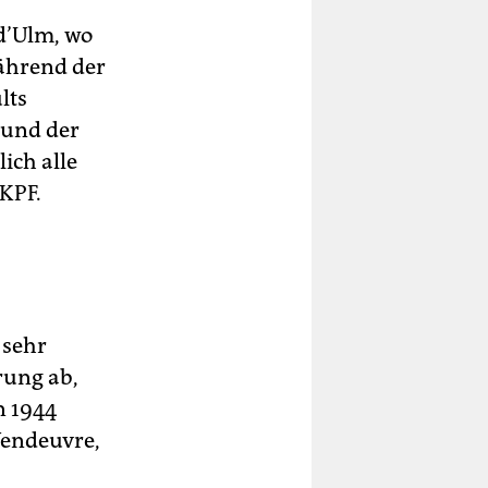
d’Ulm, wo
ährend der
lts
 und der
ich alle
 KPF.
 sehr
rung ab,
n 1944
 Vendeuvre,