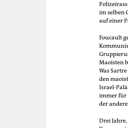
Polizeiras
im selben 
auf einer 
Foucault g
Kommunisti
Gruppierun
Maoisten b
Was Sartre
den maoist
Israel-Pal
immer für I
der andere
Drei Jahre,