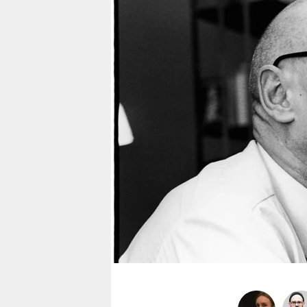
berlin
nord
wahrheit
verlag
verlag
veranstaltungen
shop
fragen & hilfe
unterstützen
abo
genossenschaft