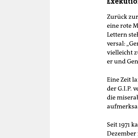
Exekutio
Zurück zur
eine rote 
Lettern ste
versal: „Ge
vielleicht
er und Gen
Eine Zeit l
der G.I.P. 
die misera
aufmerksa
Seit 1971 k
Dezember 1