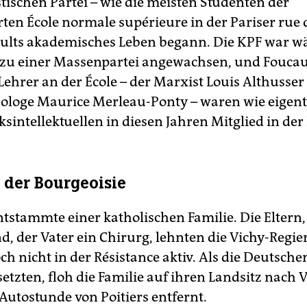
schen Partei – wie die meisten Studenten der
en École normale supérieure in der Pariser rue 
ults akademisches Leben begann. Die KPF war w
 zu einer Massenpartei angewachsen, und Foucau
ehrer an der École – der Marxist Louis Althusser
oge Maurice Merleau-Ponty – waren wie eigentl
ksintellektuellen in diesen Jahren Mitglied in der
 der Bourgeoisie
ntstammte einer katholischen Familie. Die Eltern,
, der Vater ein Chirurg, lehnten die Vichy-Regie
h nicht in der Résistance aktiv. Als die Deutsche
setzten, floh die Familie auf ihren Landsitz nach
Autostunde von Poitiers entfernt.