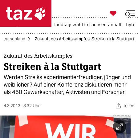

taz zahl ich
niedrigwasser
rente
landtagswahl in sachsen-anhalt
hybri

taz zahl ich
Deutschland
Zukunft des Arbeitskampfes: Streiken à la Stuttgart
taz zahl ich
themen
Zukunft des Arbeitskampfes
Streiken à la Stuttgart
politik
Werden Streiks experimentierfreudiger, jünger und
öko
weiblicher? Auf einer Konferenz diskutieren mehr
als 450 Gewerkschafter, Aktivisten und Forscher.
gesellschaft
4.3.2013
8:32 Uhr
teilen
kultur
sport