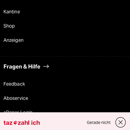
Kantine
Shop
Anzeigen
Fragen & Hilfe
Feedback
Aboservice
ePaper Login
taz
zahl ich
Gerade nicht

Downloads für Abonnierende