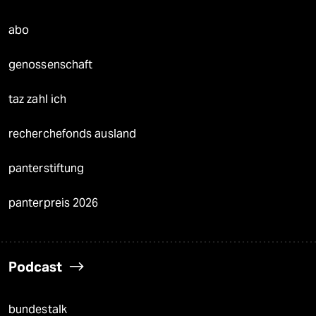
abo
genossenschaft
taz zahl ich
recherchefonds ausland
panterstiftung
panterpreis 2026
Podcast
bundestalk