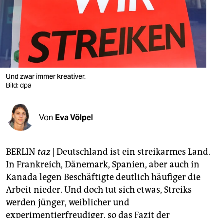
berlin
nord
wahrheit
verlag
Und zwar immer kreativer.
verlag
Bild: dpa
veranstaltungen
Von
Eva Völpel
shop
fragen & hilfe
BERLIN
taz
| Deutschland ist ein streikarmes Land.
unterstützen
In Frankreich, Dänemark, Spanien, aber auch in
Kanada legen Beschäftigte deutlich häufiger die
abo
Arbeit nieder. Und doch tut sich etwas, Streiks
genossenschaft
werden jünger, weiblicher und
experimentierfreudiger, so das Fazit der