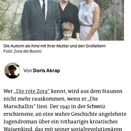
berlin
nord
wahrheit
verlag
Die Autorin als Kind mit ihrer Mutter und den Großeltern
verlag
Foto: Zora del Buono
veranstaltungen
Von
Doris Akrap
shop
fragen & hilfe
Wer
„Die rote Zora“
kennt, wird aus dem Staunen
unterstützen
nicht mehr rauskommen, wenn er „Die
Marschallin“ liest. Der 1941 in der Schweiz
abo
erschienene, an eine wahre Geschichte angelehnte
genossenschaft
Jugendroman über ein rothaariges kroatisches
Waisenkind, das mit seiner sozialrevolutionären