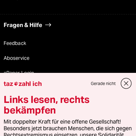
Fragen & Hilfe
Feedback
Aboservice
ePaper Login
taz
zahl ich
Gerade nicht

Downloads für Abonnierende
Links lesen, rechts
bekämpfen
© 2026 taz Verlags und Vertriebs GmbH
Mit doppelter Kraft für eine offene Gesellschaft!
Alle Rechte vorbehalten. Bei rechtlichen Fragen oder für Genehmigungen
wenden Sie sich bitte an
lizenzen@taz.de
Besonders jetzt brauchen Menschen, die sich gegen
Rechtsextremismus einsetzen, unsere Solidarität.