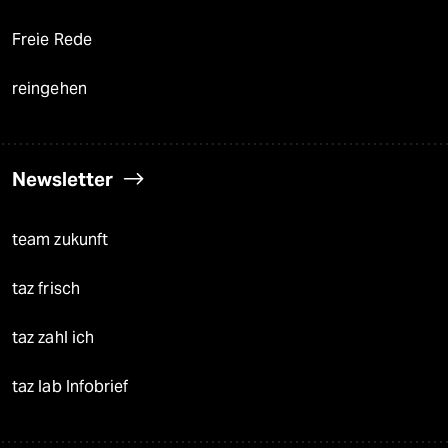
Freie Rede
reingehen
Newsletter
team zukunft
taz frisch
taz zahl ich
taz lab Infobrief