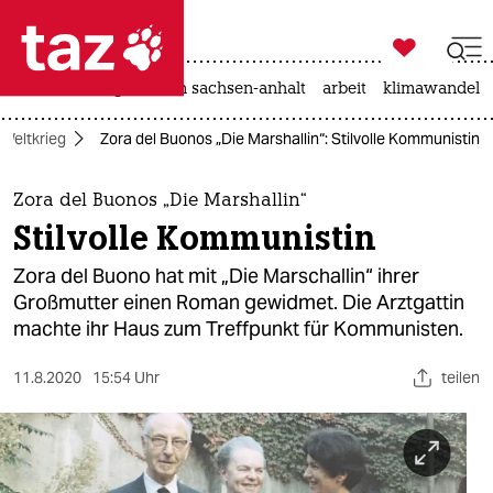

taz zahl ich
hitze
landtagswahl in sachsen-anhalt
arbeit
klimawandel

taz zahl ich
 Weltkrieg
Zora del Buonos „Die Marshallin“: Stilvolle Kommunistin
taz zahl ich
themen
Zora del Buonos „Die Marshallin“
Stilvolle Kommunistin
politik
Zora del Buono hat mit „Die Marschallin“ ihrer
öko
Großmutter einen Roman gewidmet. Die Arztgattin
machte ihr Haus zum Treffpunkt für Kommunisten.
gesellschaft
11.8.2020
15:54 Uhr
teilen
kultur
sport