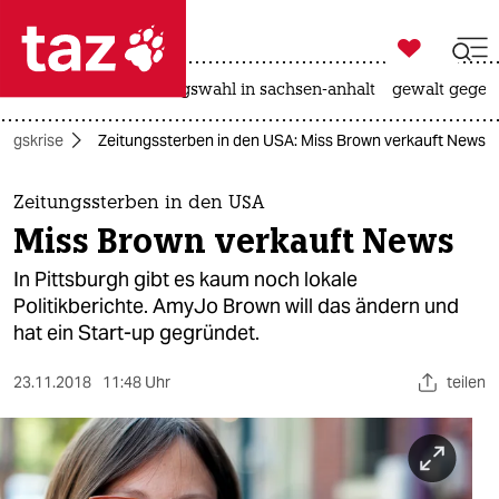

taz zahl ich
hitze
surfen
landtagswahl in sachsen-anhalt
gewalt gegen

taz zahl ich
ungskrise
Zeitungssterben in den USA: Miss Brown verkauft News
taz zahl ich
themen
Zeitungssterben in den USA
Miss Brown verkauft News
politik
In Pittsburgh gibt es kaum noch lokale
öko
Politikberichte. AmyJo Brown will das ändern und
hat ein Start-up gegründet.
gesellschaft
23.11.2018
11:48 Uhr
teilen
kultur
sport