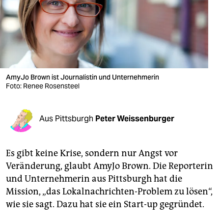
berlin
nord
wahrheit
verlag
AmyJo Brown ist Journalistin und Unternehmerin
verlag
Foto: Renee Rosensteel
veranstaltungen
Aus Pittsburgh
Peter Weissenburger
shop
fragen & hilfe
Es gibt keine Krise, sondern nur Angst vor
unterstützen
Veränderung, glaubt AmyJo Brown. Die Reporterin
und Unternehmerin aus Pittsburgh hat die
abo
Mission, „das Lokalnachrichten-Problem zu lösen“,
genossenschaft
wie sie sagt. Dazu hat sie ein Start-up gegründet.