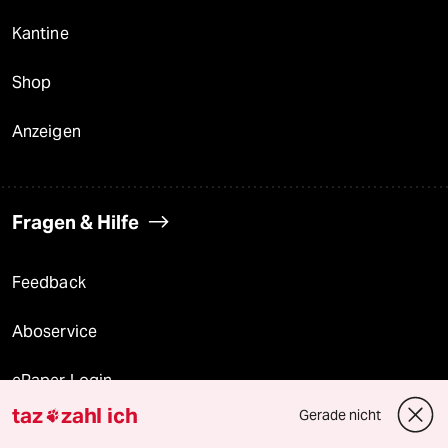
Kantine
Shop
Anzeigen
Fragen & Hilfe
Feedback
Aboservice
ePaper Login
taz
zahl ich
Gerade nicht

Downloads für Abonnierende