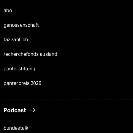
abo
genossenschaft
taz zahl ich
recherchefonds ausland
panterstiftung
panterpreis 2026
Podcast
bundestalk