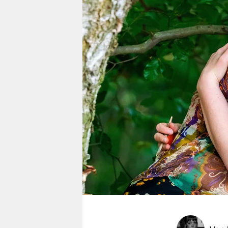
berlin
nord
wahrheit
verlag
verlag
veranstaltungen
shop
fragen & hilfe
unterstützen
abo
genossenschaft