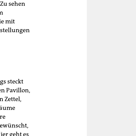
 Zu sehen
im
ie mit
stellungen
s steckt
n Pavillon,
n Zettel,
Träume
re
gewünscht,
er geht es