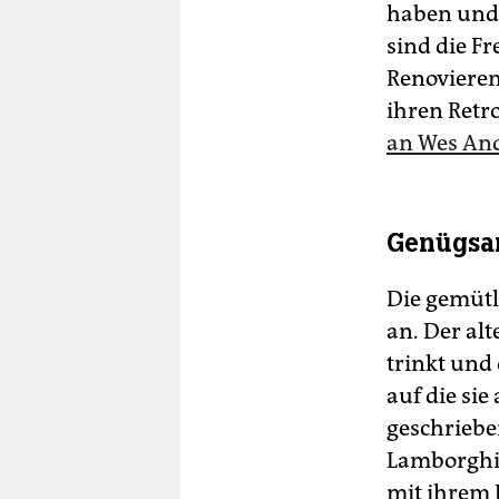
haben und 
sind die F
Renovieren
ihren Retr
an Wes An
Genügsam
Die gemütl
an. Der alt
trinkt und 
auf die si
geschriebe
Lamborghin
mit ihrem 