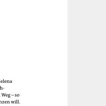
Helena
ch-
 Weg – so
nzen will.