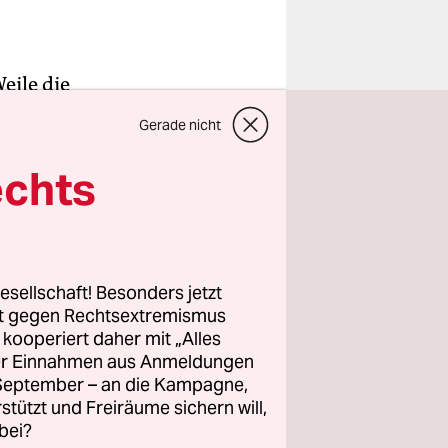
eile die
eine
Gerade nicht
n Kleidern,
 oder in
echts
ach dem
esellschaft! Besonders jetzt
rt gegen Rechtsextremismus
andenburg
z kooperiert daher mit „Alles
eit, bei all
ller Einnahmen aus Anmeldungen
d Natur zu
. September – an die Kampagne,
rstützt und Freiräume sichern will,
bei?