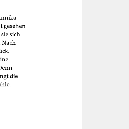
 Annika
lt gesehen
sie sich
. Nach
ück.
eine
 Denn
ngt die
hle.