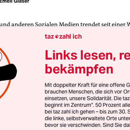
Emeli Glaser
und anderen Sozia­len Medien trendet seit einer W
ng Cottagecore. Dabei feiern junge Menschen 
taz
zahl ich

 Idee des Landlebens: Sie zeigen sich in wallende
nen Gärten, beim Tee in urigen Hexenhäuschen
Links lesen, r
elten Küchen beim Brotbacken. Es ist der Hipster-
bekämpfen
rf zum hektischen Karriereleben.
-Serie „Wir“ ist der Inbegriff dieses Wunsches n
Mit doppelter Kraft für eine offene G
brauchen Menschen, die sich vor O
tauglichen Frieden. Dass früher oder später Br
einsetzen, unsere Solidarität. Die ta
tagecore-Linse gerät, war auch nur eine Frage der Z
beginnt im Zentrum“. 50 Prozent a
er:innen, die sich dort ihren Traum von Idylle un
bei taz zahl ich gehen – bis zum 30
ersuchen.
die linke, selbstverwaltete Orte unte
bevor sie verschwinden. Sind Sie da