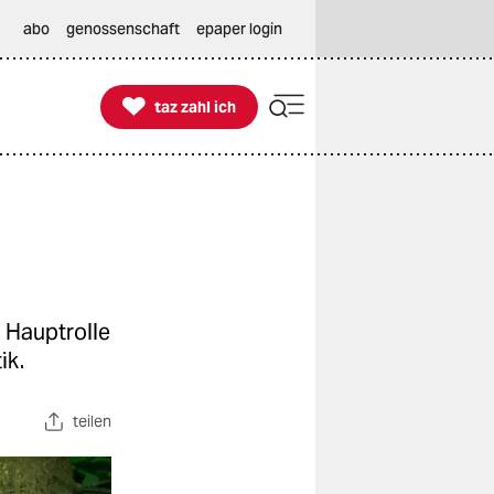
abo
genossenschaft
epaper login

taz zahl ich
taz zahl ich
 Hauptrolle
ik.
teilen