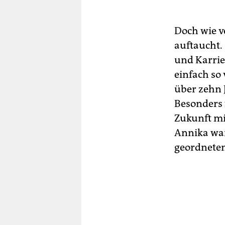
Doch wie ve
auftaucht. 
und Karrie
einfach so
über zehn 
Besonders f
Zukunft mi
Annika war
geordneten