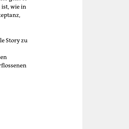
st, wie in
eptanz,
lle Story zu
nen
erflossenen