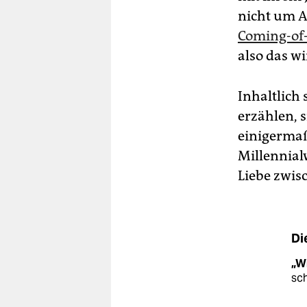
nicht um A
Com­ing-of
also das w
Inhaltlich s
erzählen, s
einigermaß
Millennialw
Liebe zwis
Di
„Wi
sc