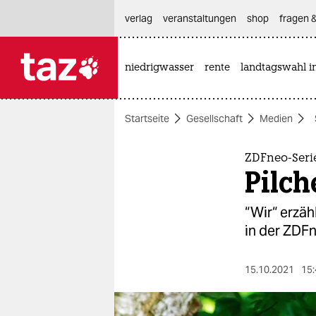
hautnavigation anspringen
hauptinhalt anspringen
footer anspringen
verlag
veranstaltungen
shop
fragen &
niedrigwasser
rente
landtagswahl i

taz zahl ich
taz zahl ich
Startseite
Gesellschaft
Medien
themen
politik
ZDFneo-Seri
Pilch
öko
“Wir“ erzäh
gesellschaft
in der ZDFn
kultur
15.10.2021
15:
sport