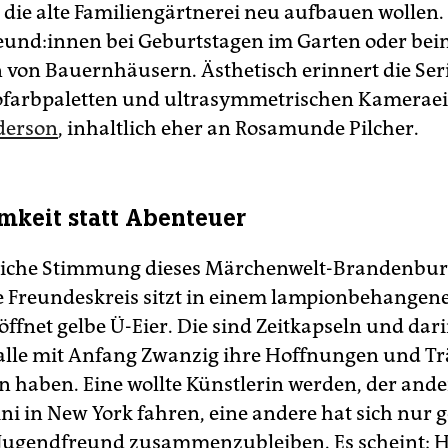
die alte Familiengärtnerei neu aufbauen wollen.
reun­d:in­nen bei Geburtstagen im Garten oder be
 von Bauernhäusern. Ästhetisch erinnert die Ser
ofarbpaletten und ultrasymmetrischen Kameraei
derson
, inhaltlich eher an Rosamunde Pilcher.
keit statt ­Abenteuer
iche Stimmung dieses Märchenwelt-Brandenburg
e Freun­des­kreis sitzt in einem lampionbehangene
öffnet gelbe Ü-Eier. Die sind Zeitkapseln und dari
e alle mit Anfang Zwanzig ihre Hoffnungen und 
n haben. Eine wollte Künstlerin werden, der ande
i in New York fahren, eine andere hat sich nur 
Jugendfreund zusammenzubleiben. Es scheint: Hi