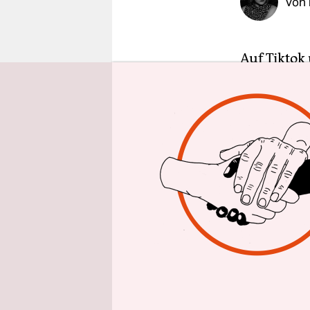
Von
epaper login
Auf Tiktok 
Modebewegu
verkitschte
zugewachse
holzvertäf
Gegenentwu
Die ZDFneo
Instagram-
vor die Cot
den Berlin
erfüllen v