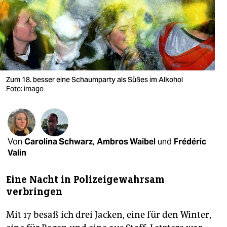
berlin
nord
wahrheit
verlag
Zum 18. besser eine Schaumparty als Süßes im Alkohol
verlag
Foto: imago
veranstaltungen
shop
Von
Carolina Schwarz
,
Ambros Waibel
und
Frédéric
fragen & hilfe
Valin
unterstützen
Eine Nacht in Polizeigewahrsam
abo
verbringen
genossenschaft
Mit 17 besaß ich drei Jacken, eine für den Winter,