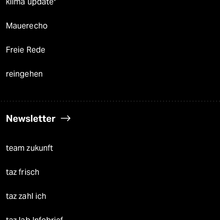
klima update°
Mauerecho
Freie Rede
reingehen
Newsletter
team zukunft
taz frisch
taz zahl ich