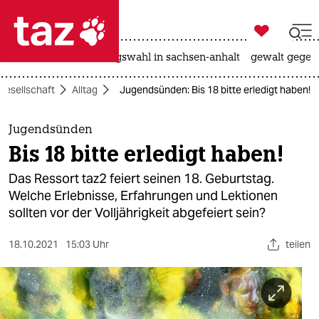

taz zahl ich
hitze
surfen
landtagswahl in sachsen-anhalt
gewalt gegen

taz zahl ich
Gesellschaft
Alltag
Jugendsünden: Bis 18 bitte erledigt haben!
taz zahl ich
themen
Jugendsünden
Bis 18 bitte erledigt haben!
politik
Das Ressort taz2 feiert seinen 18. Geburtstag.
öko
Welche Erlebnisse, Erfahrungen und Lektionen
sollten vor der Volljährigkeit abgefeiert sein?
gesellschaft
18.10.2021
15:03 Uhr
teilen
kultur
sport