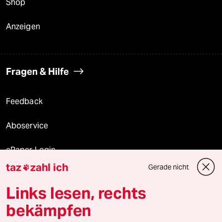
Shop
Anzeigen
Fragen & Hilfe
Feedback
Aboservice
ePaper Login
taz
zahl ich
Gerade nicht

Downloads für Abonnierende
Links lesen, rechts
bekämpfen
© 2026 taz Verlags und Vertriebs GmbH