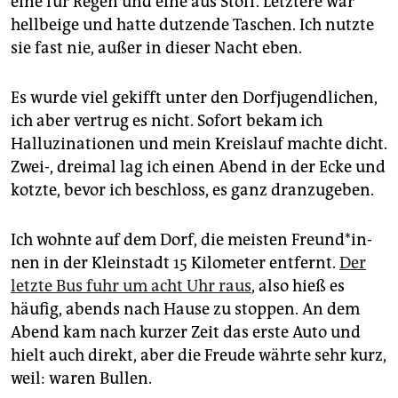
eine für Regen und eine aus Stoff. Letztere war
epaper login
hellbeige und hatte dutzende Taschen. Ich nutzte
sie fast nie, außer in dieser Nacht eben.
Es wurde viel gekifft unter den Dorfjugendlichen,
ich aber vertrug es nicht. Sofort bekam ich
Halluzinationen und mein Kreislauf machte dicht.
Zwei-, dreimal lag ich einen Abend in der Ecke und
kotzte, bevor ich beschloss, es ganz dranzugeben.
Ich wohnte auf dem Dorf, die meisten Freun­d*in­
nen in der Kleinstadt 15 Kilometer entfernt.
Der
letzte Bus fuhr um acht Uhr raus
, also hieß es
häufig, abends nach Hause zu stoppen. An dem
Abend kam nach kurzer Zeit das erste Auto und
hielt auch direkt, aber die Freude währte sehr kurz,
weil: waren Bullen.