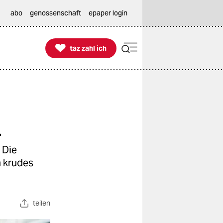
abo
genossenschaft
epaper login

taz zahl ich
taz zahl ich
n
 Die
n krudes
teilen