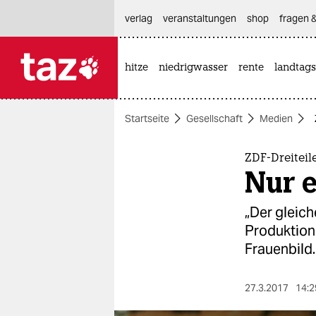
hautnavigation anspringen
hauptinhalt anspringen
footer anspringen
verlag
veranstaltungen
shop
fragen &
hitze
niedrigwasser
rente
landtags

taz zahl ich
taz zahl ich
Startseite
Gesellschaft
Medien
themen
politik
ZDF-Dreiteil
Nur 
öko
„Der gleich
gesellschaft
Produktion 
Frauenbild.
kultur
sport
27.3.2017
14:2