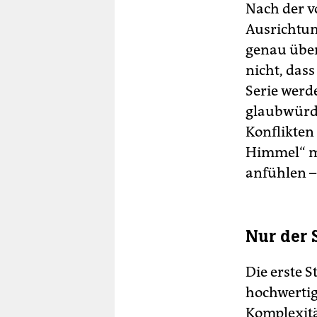
Nach der v
Ausrichtung
genau überh
nicht, das
Serie werd
glaubwürdi
Konflikten
Himmel“ mü
anfühlen –
Nur der S
Die erste 
hochwertig
Komplexitä