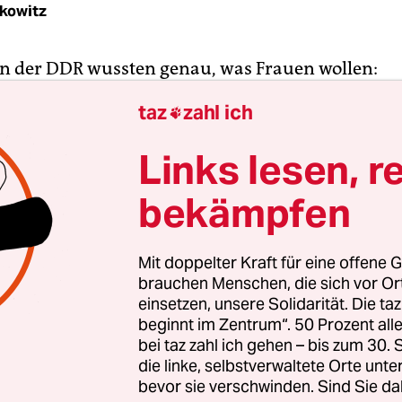
kowitz
n der DDR wussten genau, was Frauen wollen:
er Blickkontakt verursacht tiefgreifende sexuel
taz
zahl ich

ei der Frau“, erklärt der Ausbilder den angehend
 Spionen. „Blicken sie ihr vor allem ins linke Au
Links lesen, r
Auge führt ein direkter Draht zur weiblichen Emot
bekämpfen
isheiten gibt es gleich in der ersten Szene des
ZD
s „Der gleiche Himmel“
zu hören. Hält man das a
umoristische Auseinandersetzung mit einem stein
Mit doppelter Kraft für eine offene G
, kann man sich darüber im Laufe der Handlung 
brauchen Menschen, die sich vor O
cher sein. Aber dazu später mehr.
einsetzen, unsere Solidarität. Die ta
beginnt im Zentrum“. 50 Prozent a
bei taz zahl ich gehen – bis zum 30
chte beginnt damit, dass der 25-jährige Lars Web
die linke, selbstverwaltete Orte unte
 im Jahr 1974 als sogenannter Romeo-Agent im Die
bevor sie verschwinden. Sind Sie da