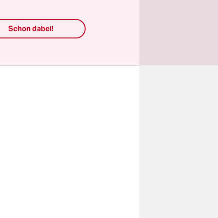
e
)
Schon dabei!
erstützt
ecker).