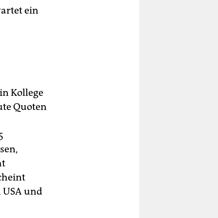
artet ein
n Kollege
gute Quoten
5
sen,
ht
cheint
n USA und