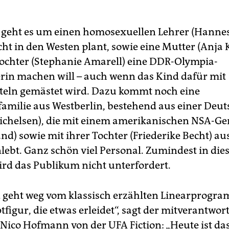
geht es um einen homosexuellen Lehrer (Hannes
cht in den Westen plant, sowie eine Mutter (Anja K
Tochter (Stephanie Amarell) eine DDR-Olympia-
n machen will – auch wenn das Kind dafür mit
eln gemästet wird. Dazu kommt noch eine
amilie aus Westberlin, bestehend aus einer Deu
ichelsen), die mit einem amerikanischen NSA-Ge
nd) sowie mit ihrer Tochter (Friederike Becht) au
bt. Ganz schön viel Personal. Zumindest in die
ird das Publikum nicht unterfordert.
 geht weg vom klassisch erzählten Linearprogr
figur, die etwas erleidet“, sagt der mitverantwort
Nico Hofmann von der UFA Fiction: „Heute ist d