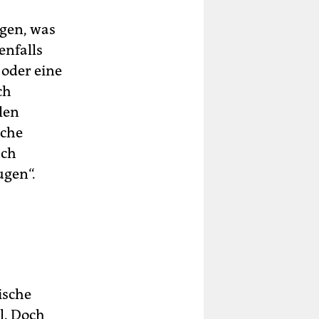
agen, was
enfalls
 oder eine
ch
len
iche
sch
ugen“.
ische
l. Doch