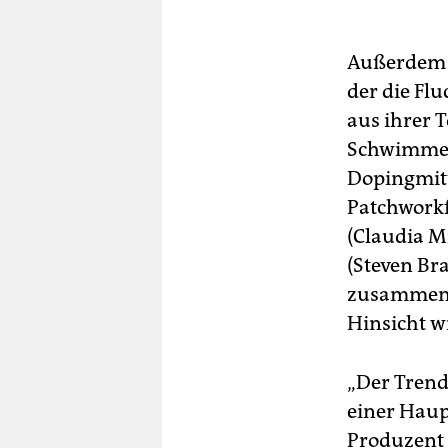
Außerdem 
der die Flu
aus ihrer 
Schwimmeri
Dopingmitt
Patchworkf
(Claudia M
(Steven Bra
zusammenle
Hinsicht w
„Der Trend
einer Haupt
Produzent 