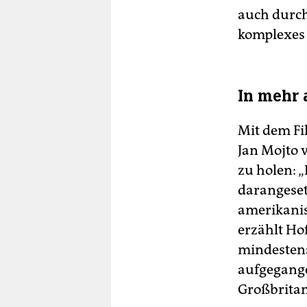
auch durch
komplexes 
In mehr 
Mit dem Fi
Jan Mojto 
zu holen: 
darangeset
amerikanis
erzählt Ho
mindestens
aufgegange
Großbritan