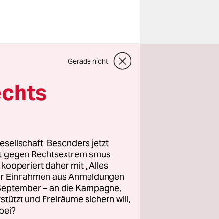
le
Gerade nicht
en
ge. Durch
echts
ion.“ Diese
F-
nfangs noch
zeitlichen
esellschaft! Besonders jetzt
nicht
rt gegen Rechtsextremismus
z kooperiert daher mit „Alles
ller Einnahmen aus Anmeldungen
. September – an die Kampagne,
er (Tom
rstützt und Freiräume sichern will,
nste des
bei?