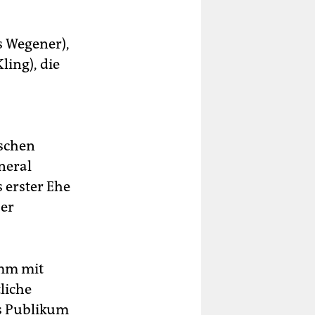
 Wegener),
ling), die
tschen
neral
s erster Ehe
ser
amm mit
liche
as Publikum