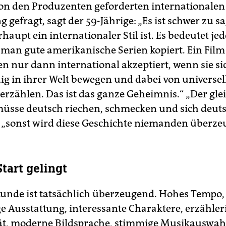
on den Produzenten geforderten internationalen
 gefragt, sagt der 59-Jährige: „Es ist schwer zu s
aupt ein internationaler Stil ist. Es bedeutet jed
s man gute amerikanische Serien kopiert. Ein Film
en nur dann international akzeptiert, wenn sie si
g in ihrer Welt bewegen und dabei von universel
 erzählen. Das ist das ganze Geheimnis.“ „Der gle
sse deutsch riechen, schmecken und sich deut
 „sonst wird diese Geschichte niemanden überze
tart gelingt
Stunde ist tatsächlich überzeugend. Hohes Tempo,
e Ausstattung, interessante Charaktere, erzähler
t, moderne Bildsprache, stimmige Musikauswah