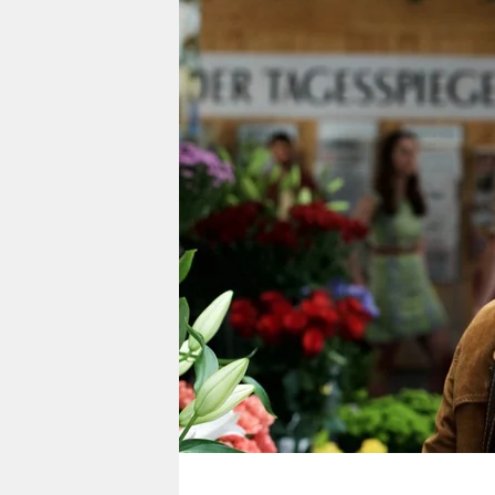
berlin
nord
wahrheit
verlag
verlag
veranstaltungen
shop
fragen & hilfe
unterstützen
abo
genossenschaft