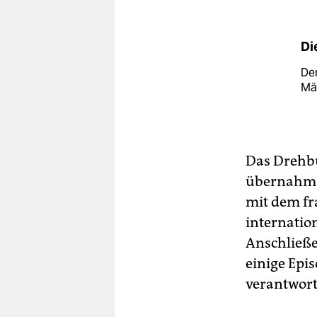
Di
Der
Mär
Das Drehbu
übernahm O
mit dem fr
internatio
Anschließe
einige Epi
verantwort