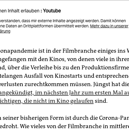
nen Inhalt erlauben
: Youtube
nverstanden, dass mir externe Inhalte angezeigt werden. Damit können
e Daten an Drittplattformen übermittelt werden.
Mehr dazu in unserer
lärung
ronapandemie ist in der Filmbranche einiges ins
ngefangen mit den Kinos, von denen viele in ihre
d, über die Verleihe bis zu den Produk­tions­firme
langen ­Ausfall von Kinostarts und entspreche
erlusten zurechtkommen müssen. Jüngst hat di
ngekündigt, im nächsten Jahr zum ersten Mal a
ichtigen, die nicht im Kino gelaufen
sind.
n seiner bisherigen Form ist durch die Corona-P
edroht. Wie vieles von der Filmbranche in mittle