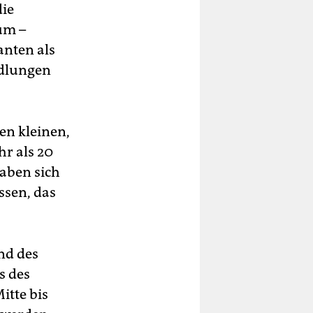
die
um –
anten als
ndlungen
en kleinen,
hr als 20
haben sich
ssen, das
und des
s des
itte bis