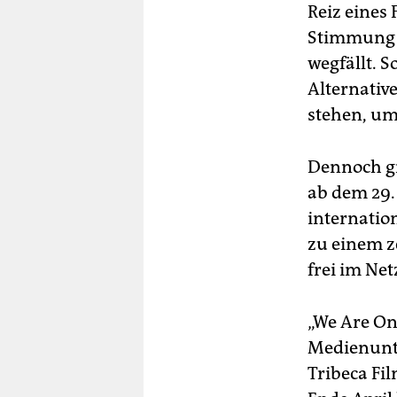
Reiz eines 
Stimmung 
wegfällt. 
Alternativ
stehen, um
Dennoch gi
ab dem 29.
internation
zu einem z
frei im Net
„We Are One
Medienunte
Tribeca Fil