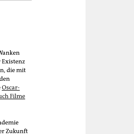
 Wanken
r Existenz
n, die mit
nden
e
Oscar-
uch Filme
andemie
rer Zukunft