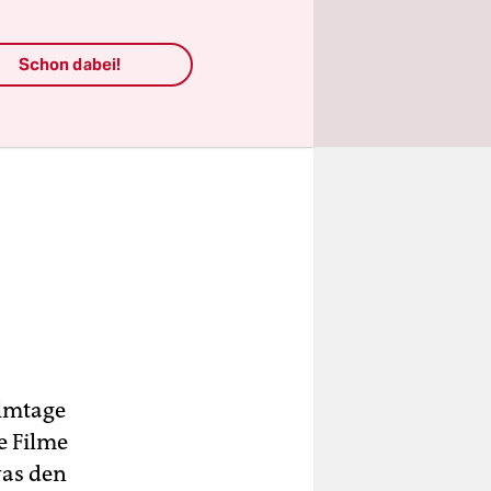
Schon dabei!
ilmtage
e Filme
was den