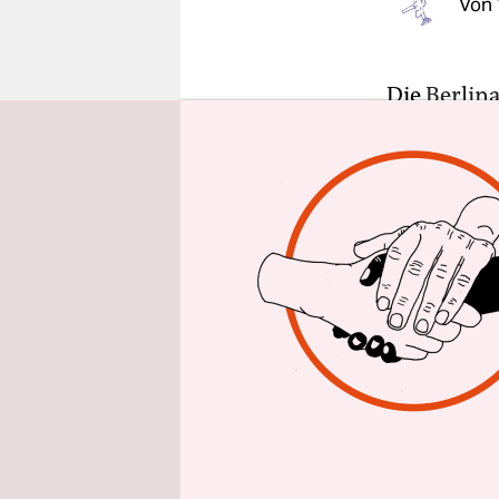
Von
epaper login
Die
Berlina
März, wurde
Wochen spä
Sicherheit
Anderen Fil
die Filmfe
Start zu v
Juni nicht 
nicht, doc
natürliche
von Venedi