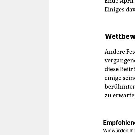
Ende April
Einiges da
Wettbewe
Andere Fes
vergangene
diese Beitr
einige sei
berühmten 
zu erwarte
Empfohlene
Wir würden Ihn