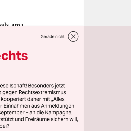
als, am 1.
gt. Zwei
Gerade nicht
echts
 sahen sich
geplanten
min Ende
esellschaft! Besonders jetzt
rt gegen Rechtsextremismus
ell noch
z kooperiert daher mit „Alles
eshälfte
ller Einnahmen aus Anmeldungen
tspiele
. September – an die Kampagne,
in fest.
rstützt und Freiräume sichern will,
bei?