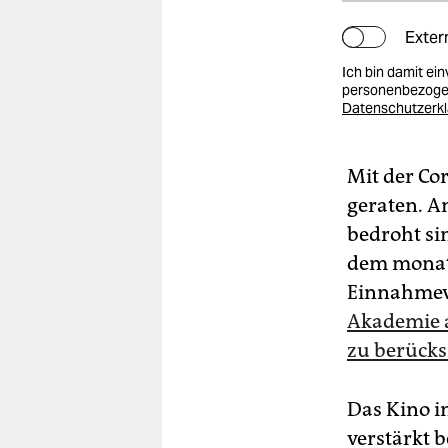
Exter
Ich bin damit ei
personenbezogen
Datenschutzerk
Mit der Co
geraten. A
bedroht sin
dem monate
Einnahmev
Akademie a
zu berücks
Das Kino i
verstärkt b