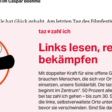
Tim Caspar Boehme
le hat Glück gehabt
. Am letzten Tag des Filmfestiv
 in Berlin die erste Coronavirusinfektion bestäti
taz
zahl ich

ter mussten die Kinos in Deutschland aus
sgründen schließen. Bis auf Weiteres.
Links lesen, r
bekämpfen
mfestivals ist es schlechter ergangen. In Cannes
stspiele zunächst gezwungen, den für Mitte Mai 
erschieben. Inzwischen ist auch der Ausweichter
Mit doppelter Kraft für eine offene G
brauchen Menschen, die sich vor O
mehr möglich. Abgesagt ist das Filmfestival offizi
einsetzen, unsere Solidarität. Die ta
h hat der Bewegungsspielraum in der zweiten Jahr
beginnt im Zentrum“. 50 Prozent a
 Grenzen: Anfang September beginnen die Filmfes
bei taz zahl ich gehen – bis zum 30
g. Bisher jedenfalls hält man dort an diesem Term
die linke, selbstverwaltete Orte unte
bevor sie verschwinden. Sind Sie da