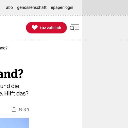
abo
genossenschaft
epaper login

taz zahl ich
taz zahl ich
and?
wand?
 und die
. Hilft das?
teilen