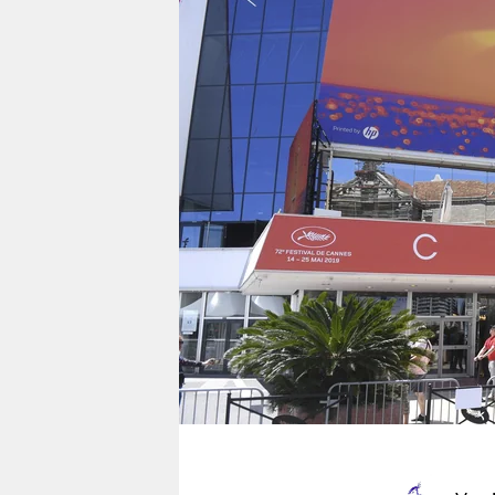
berlin
nord
wahrheit
verlag
verlag
veranstaltungen
shop
fragen & hilfe
unterstützen
abo
genossenschaft