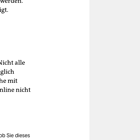
 werden.
gt.
icht alle
iglich
he mit
line nicht
ob Sie dieses