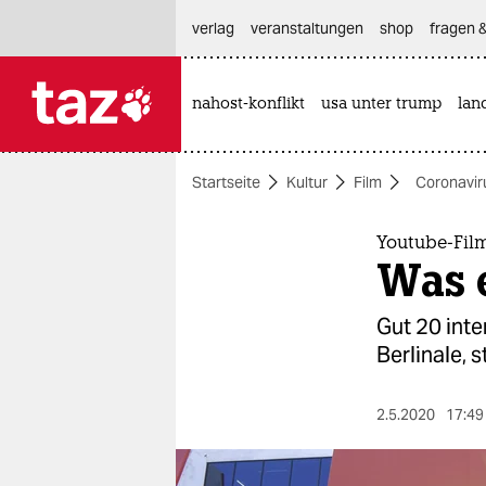
hautnavigation anspringen
hauptinhalt anspringen
footer anspringen
verlag
veranstaltungen
shop
fragen &
nahost-konflikt
usa unter trump
lan

taz zahl ich
taz zahl ich
Startseite
Kultur
Film
Coronavir
themen
politik
Youtube-Film
Was 
öko
Gut 20 inte
gesellschaft
Berlinale, 
kultur
2.5.2020
17:49
sport