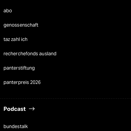
abo
genossenschaft
taz zahl ich
recherchefonds ausland
panterstiftung
panterpreis 2026
Podcast
bundestalk