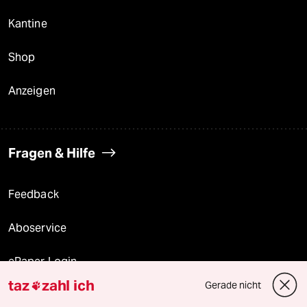
Kantine
Shop
Anzeigen
Fragen & Hilfe
Feedback
Aboservice
ePaper Login
taz
zahl ich
Gerade nicht

Downloads für Abonnierende