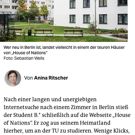
berlin
nord
wahrheit
verlag
Wer neu in Berlin ist, landet vielleicht in einem der teuren Häuser
von „House of Nations“
verlag
Foto: Sebastian Wells
veranstaltungen
shop
Von
Anina Ritscher
fragen & hilfe
Nach einer langen und unergiebigen
unterstützen
Internetsuche nach einem Zimmer in Berlin stieß
abo
der Student B.* schließlich auf die Webseite „House
of Nations“. Er zog aus seinem Heimatland
genossenschaft
hierher, um an der TU zu studieren. Wenige Klicks,