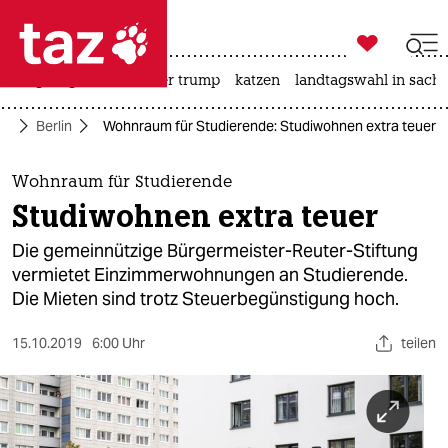

taz zahl ich
bergsteigen
usa unter trump
katzen
landtagswahl in sachs

taz zahl ich
te
Berlin
Wohnraum für Studierende: Studiwohnen extra teuer
taz zahl ich
themen
Wohnraum für Studierende
Studiwohnen extra teuer
politik
Die gemeinnützige Bürgermeister-Reuter-Stiftung
öko
vermietet Einzimmerwohnungen an Studierende.
Die Mieten sind trotz Steuerbegünstigung hoch.
gesellschaft
15.10.2019
6:00 Uhr
teilen
kultur
sport