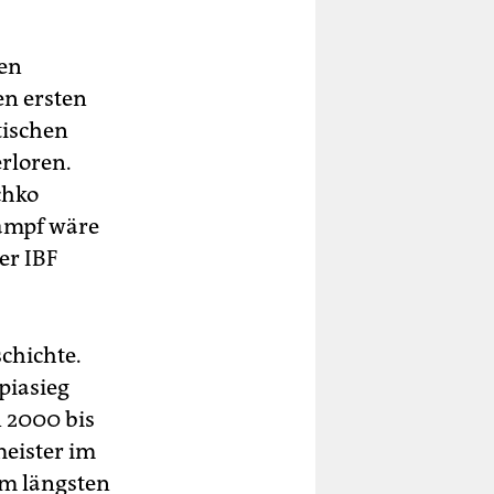
nen
n ersten
tischen
rloren.
chko
kampf wäre
er IBF
schichte.
piasieg
n 2000 bis
meister im
am längsten