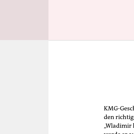
KMG-Geschä
den richti
„Wladimir 