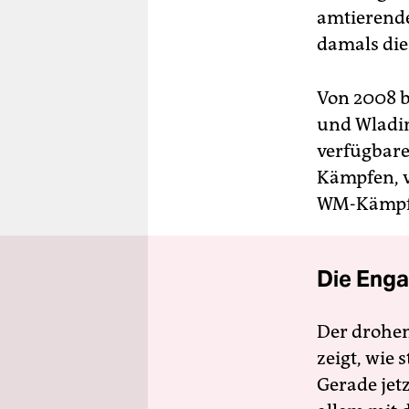
amtierende
damals die
Von 2008 b
und Wladim
verfügbare
Kämpfen, v
WM-Kämpfe,
Die Enga
Der drohe
zeigt, wie
Gerade jet