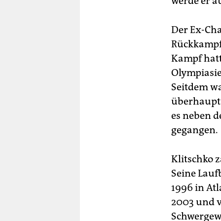
werde er a
Der Ex-Cha
Rückkampf 
Kampf hatt
Olympiasie
Seitdem war
überhaupt 
es neben d
gegangen.
Klitschko z
Seine Lauf
1996 in Atl
2003 und v
Schwergewi