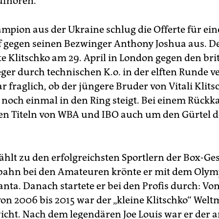
ufhören.“
mpion aus der Ukraine schlug die Offerte für ei
gegen seinen Bezwinger Anthony Joshua aus. De
e Klitschko am 29. April in London gegen den bri
ger durch technischen K.o. in der elften Runde ve
 fraglich, ob der jüngere Bruder von Vitali Klits
noch einmal in den Ring steigt. Bei einem Rück
en Titeln von WBA und IBO auch um den Gürtel d
ählt zu den erfolgreichsten Sportlern der Box-Ge
bahn bei den Amateuren krönte er mit dem Olym
anta. Danach startete er bei den Profis durch: Vo
on 2006 bis 2015 war der „kleine Klitschko“ Welt
cht. Nach dem legendären Joe Louis war er der 