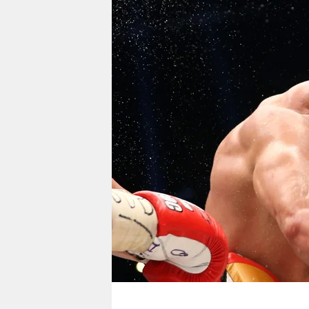
berlin
nord
wahrheit
verlag
verlag
veranstaltungen
shop
fragen & hilfe
unterstützen
abo
genossenschaft