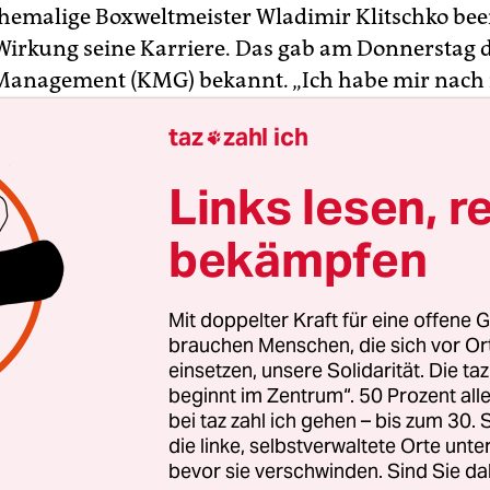
ehemalige Boxweltmeister Wladimir Klitschko bee
 Wirkung seine Karriere. Das gab am Donnerstag 
-Management (KMG) bekannt. „Ich habe mir nac
mpf gegen Anthony Joshua bewusst genügend Zei
taz
zahl ich

ngsfindung genommen“, sagte Klitschko laut de
. „Ich habe als Amateur und Profi alles erreicht 
Links lesen, r
nd und zufrieden die spannende Karriere nach de
Zuvor hatte die
Bild
über den Rücktritt des 41-Jäh
bekämpfen
Mit doppelter Kraft für eine offene G
nie für möglich gehalten, dass ich eine so lange u
brauchen Menschen, die sich vor O
he sportliche Laufbahn haben würde“, so Klitschko
einsetzen, unsere Solidarität. Die ta
beginnt im Zentrum“. 50 Prozent a
 allen von Herzen, die mich dabei immer unterst
bei taz zahl ich gehen – bis zum 30
meiner Familie, meinem Team und meinen vielen
die linke, selbstverwaltete Orte unte
bevor sie verschwinden. Sind Sie da