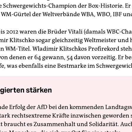
 Schwergewichts-Champion der Box-Historie. Er 
 WM-Gürtel der Weltverbände WBA, WBO, IBF un
is 2012 waren die Brüder Vitali (damals WBC-Ch
ir Klitschko sogar gleichzeitig Weltmeister und h
n WM-Titel. Wladimir Klitschkos Profirekord steh
on denen er 64 gewann, 54 davon vorzeitig. Er bes
 was ebenfalls eine Bestmarke im Schwergewicht
gierten stärken
nde Erfolg der AfD bei den kommenden Landtags
 stark rechtsextreme Kräfte inzwischen geworden 
zt braucht es Zusammenhalt und Solidarität. Auc