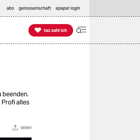
abo
genossenschaft
epaper login

taz zahl ich
taz zahl ich
zu beenden.
Profi alles
teilen