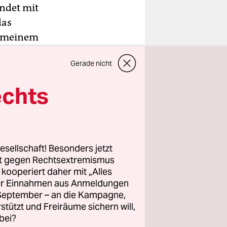
ndet mit
das
h meinem
t zur
Gerade nicht
r KMG-
und kann
echts
r Karriere
rigen
esellschaft! Besonders jetzt
nd
rt gegen Rechtsextremismus
 weiter.
z kooperiert daher mit „Alles
ller Einnahmen aus Anmeldungen
ützt haben.
. September – an die Kampagne,
 Fans.“
rstützt und Freiräume sichern will,
bei?