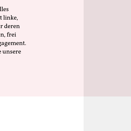
lles
 linke,
ür deren
n, frei
ngagement.
e unsere