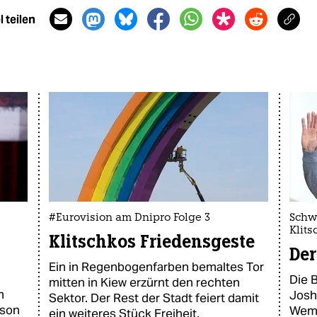
 teilen
#Eurovision am Dnipro Folge 3
Schw
Klits
Klitschkos Friedensgeste
Der
Ein in Regenbogenfarben bemaltes Tor
Die 
mitten in Kiew erzürnt den rechten
m
Josh
Sektor. Der Rest der Stadt feiert damit
yson
Wemb
ein weiteres Stück Freiheit.