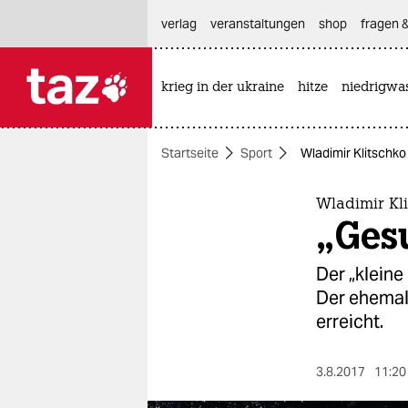
hautnavigation anspringen
hauptinhalt anspringen
footer anspringen
verlag
veranstaltungen
shop
fragen &
krieg in der ukraine
hitze
niedrigwa

taz zahl ich
taz zahl ich
Startseite
Sport
Wladimir Klitschko
themen
politik
Wladimir Kl
„Ges
öko
Der „kleine
gesellschaft
Der ehemali
erreicht.
kultur
sport
3.8.2017
11:20