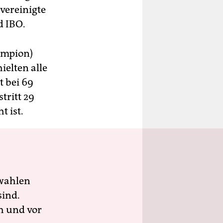
vereinigte
d IBO.
ampion)
ielten alle
t bei 69
tritt 29
 ist.
wahlen
sind.
h und vor