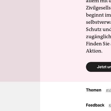
allem mit d
Zivilgesell
beginnt im
selbstverw
Schutz und 
zugänglich
Finden Sie
Aktion.
Jetzt u
Themen
#Vi
Feedback
K