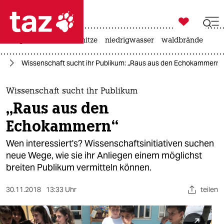

taz zahl ich
krieg in der ukraine
hitze
niedrigwasser
waldbrände

taz zahl ich
ft
Wissenschaft sucht ihr Publikum: „Raus aus den Echokammern“
taz zahl ich
themen
Wissenschaft sucht ihr Publikum
„Raus aus den
politik
Echokammern“
öko
Wen interessiert's? Wissenschaftsinitiativen suchen
neue Wege, wie sie ihr Anliegen einem möglichst
gesellschaft
breiten Publikum vermitteln können.
kultur
30.11.2018
13:33 Uhr
teilen
sport