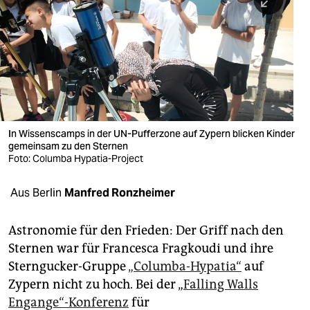
berlin
nord
wahrheit
verlag
verlag
In Wissens­camps in der UN-­Pufferzone auf Zypern blicken Kinder
gemeinsam zu den Sternen
veranstaltungen
Foto: Columba Hypatia-Project
shop
Aus Berlin
Manfred Ronzheimer
fragen & hilfe
unterstützen
Astronomie für den Frieden: Der Griff nach den
Sternen war für Francesca Fragkoudi und ihre
abo
Sterngucker-Gruppe
„Columba-Hypatia“
auf
Zypern nicht zu hoch. Bei der „
Falling Walls
genossenschaft
Engange“-Konferenz
für