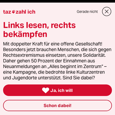
taz
zahl ich
Gerade nicht

Mehr taz Lesestoff
Links lesen, rechts
bekämpfen
taz Blogs
Mit doppelter Kraft für eine offene Gesellschaft!
taz FUTURZWEI
Besonders jetzt brauchen Menschen, die sich gegen
Rechtsextremismus einsetzen, unsere Solidarität.
Le Monde diplomatique
Daher gehen 50 Prozent der Einnahmen aus
Neuanmeldungen an „Alles beginnt im Zentrum“ –
eine Kampagne, die bedrohte linke Kulturzentren
taz Archiv
und Jugendorte unterstützt. Sind Sie dabei?

Ja, ich will
Mehr taz Angebote
Schon dabei!
Reisen