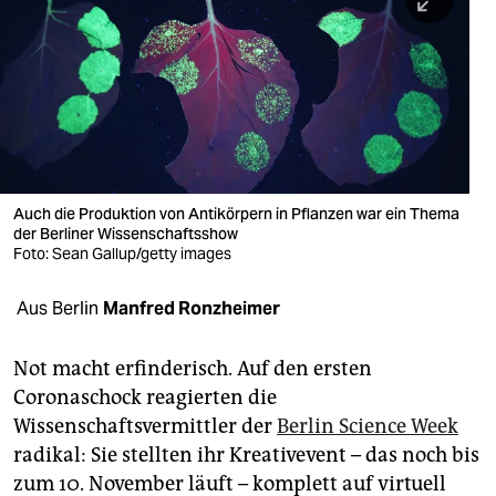
berlin
nord
wahrheit
verlag
verlag
Auch die Produktion von Antikörpern in Pflanzen war ein Thema
der Berliner Wissenschaftsshow
veranstaltungen
Foto: Sean Gallup/getty images
shop
Aus Berlin
Manfred Ronzheimer
fragen & hilfe
unterstützen
Not macht erfinderisch. Auf den ersten
Coronaschock reagierten die
abo
Wissenschaftsvermittler der
Berlin Science Week
radikal: Sie stellten ihr Kreativevent – das noch bis
genossenschaft
zum 10. November läuft – komplett auf virtuell