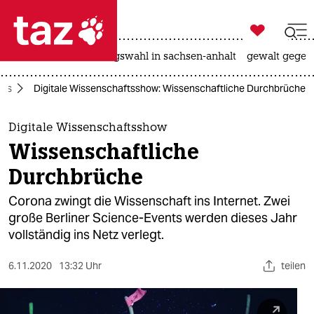

taz zahl ich
hitze
surfen
landtagswahl in sachsen-anhalt
gewalt gegen

taz zahl ich
rus
Digitale Wissenschaftsshow: Wissenschaftliche Durchbrüche
taz zahl ich
themen
Digitale Wissenschaftsshow
Wissenschaftliche
politik
Durchbrüche
öko
Corona zwingt die Wissenschaft ins Internet. Zwei
große Berliner Science-Events werden dieses Jahr
gesellschaft
vollständig ins Netz verlegt.
kultur
6.11.2020
13:32 Uhr
teilen
sport