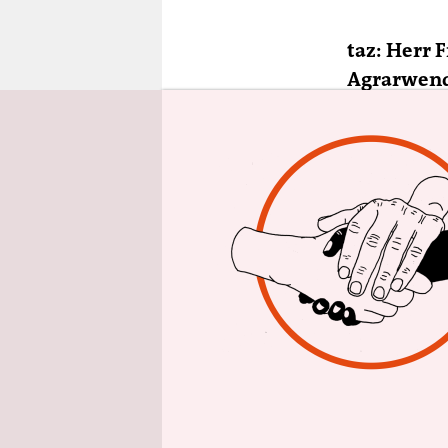
epaper login
taz: Herr 
Agrarwen
ihre Strat
Landwirtsc
Jochen Fri
aufgegeben.
Monsanto. 
um die Fra
Warum bra
Legehennen
Schwänze g