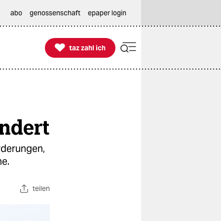
abo
genossenschaft
epaper login

taz zahl ich
taz zahl ich
ndert
rderungen,
e.
teilen