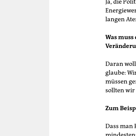
Ja, die Pol
Energiewen
langen At
Was muss 
Veränderu
Daran woll
glaube: W
müssen gen
sollten wi
Zum Beisp
Dass man P
mindestens