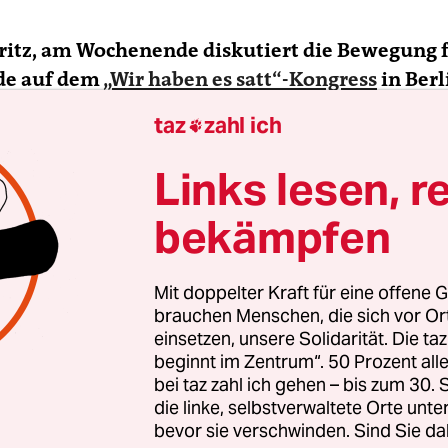
Fritz, am Wochenende diskutiert die Bewegung 
de auf dem
„Wir haben es satt“-Kongress
in Berl
egie. Warum brauchen wir eine neue
taz
zahl ich

haftspolitik?
Links lesen, r
tz:
In den letzten zehn Jahren haben über 100.00
bekämpfen
 Und die Politik reagiert nicht. Jetzt fusionieren
Da sehen wir die Rechte der Bauern in Gefahr. Hi
ge: Wer hat die Macht übers Saatgut?
Mit doppelter Kraft für eine offene G
brauchen Menschen, die sich vor O
einsetzen, unsere Solidarität. Die ta
uchen Umwelt und Tiere eine neue Agrarpolit
beginnt im Zentrum“. 50 Prozent a
bei taz zahl ich gehen – bis zum 30
 werden routinemäßig die Schnäbel, Schweinen
die linke, selbstverwaltete Orte unte
ekürzt. Immer mehr Pflanzen- und Tierarten ste
bevor sie verschwinden. Sind Sie da