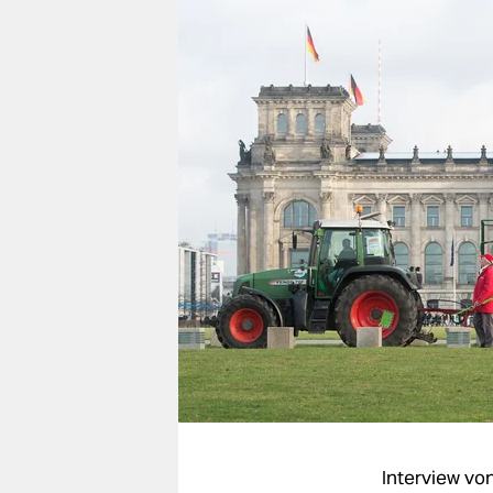
berlin
nord
wahrheit
verlag
verlag
veranstaltungen
shop
fragen & hilfe
unterstützen
abo
genossenschaft
Interview vo