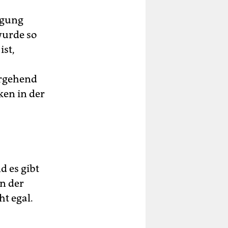
wegung
wurde so
ist,
ergehend
ken in der
d es gibt
n der
t egal.