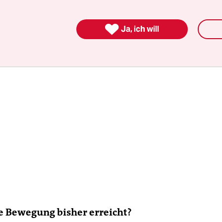
ährung trägt massiv zum Klimawandel bei.

Ja, ich will
e Bewegung bisher erreicht?