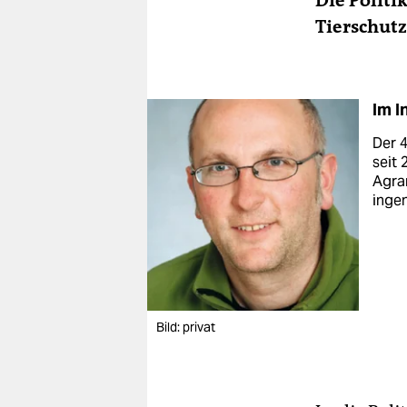
Die Politi
Tierschutz
Im I
Der 4
seit 
Agrar
ingen
Bild: privat