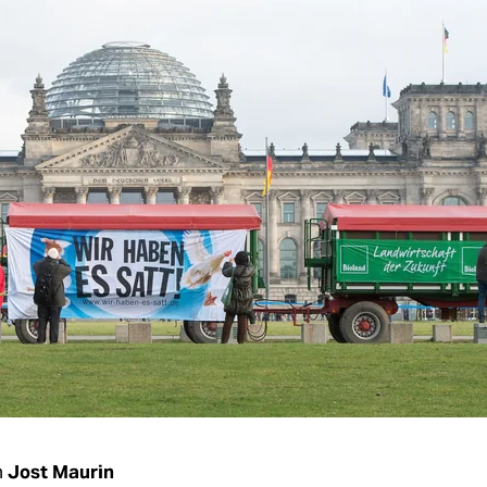
n
Jost Maurin