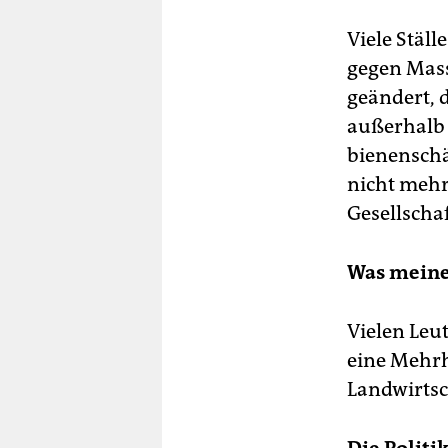
Viele Ställ
gegen Mass
geändert, d
außerhalb 
bienenschä
nicht mehr
Gesellscha
Was meine
Vielen Leu
eine Mehrh
Landwirtsc