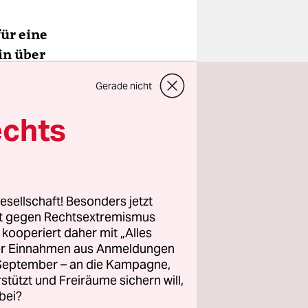
für eine
in über
Gerade nicht
echts
0 Höfe
 Bayer und
er geht es
esellschaft! Besonders jetzt
rt gegen Rechtsextremismus
z kooperiert daher mit „Alles
ik?
ller Einnahmen aus Anmeldungen
. September – an die Kampagne,
 die
rstützt und Freiräume sichern will,
rben aus.
bei?