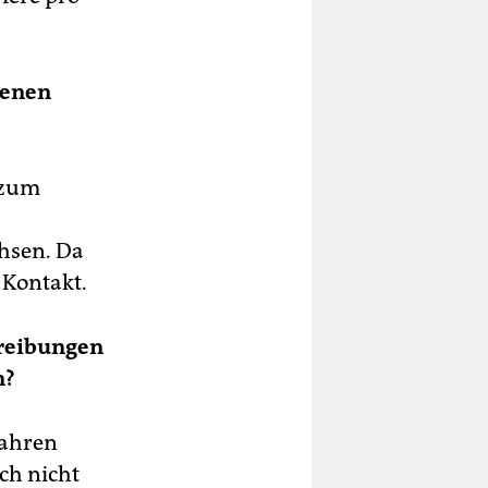
genen
 zum
hsen. Da
 Kontakt.
reibungen
n?
Jahren
ch nicht