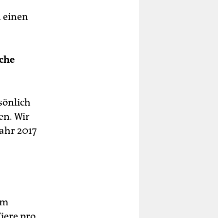
n einen
che
sönlich
n. Wir
ahr 2017
um
iere pro