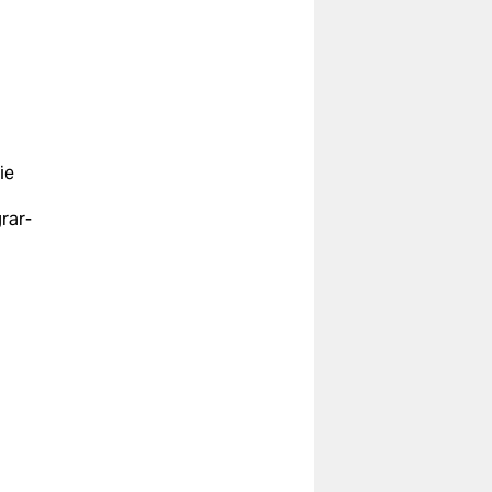
die
rar­