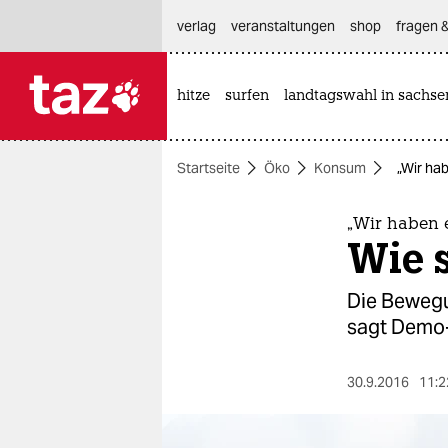
hautnavigation anspringen
hauptinhalt anspringen
footer anspringen
verlag
veranstaltungen
shop
fragen &
hitze
surfen
landtagswahl in sachse

taz zahl ich
taz zahl ich
Startseite
Öko
Konsum
„Wir ha
themen
politik
„Wir haben e
Wie 
öko
Die Bewegu
gesellschaft
sagt Demo-
kultur
30.9.2016
11:2
sport