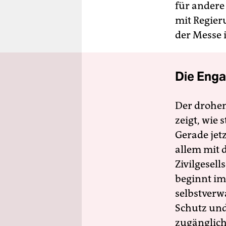
für andere
mit Regier
der Messe i
Die Enga
Der drohe
zeigt, wie
Gerade jet
allem mit d
Zivilgesell
beginnt im
selbstverw
Schutz und 
zugänglich