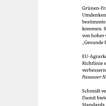
Grünen-Fra
Umdenken v
bestimmte 
kommen. SP
von hoher 
„Gesunde E
EU-Agrarko
Richtlinie
verbessern.
Passauer N
Schmidt ve
Damit biet
Standards 