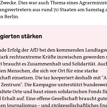
 Zwecke. Dies war auch Thema eines Agrarminist
ungsvertretern aus rund 70 Staaten am Samstag
n Berlin.
gierten stärken
nde Erfolg der AfD bei den kommenden Landtags
 stark rechtsextreme Kräfte inzwischen geworden 
zt braucht es Zusammenhalt und Solidarität. Auc
en Menschen, die sich vor Ort für eine starke
schaft einsetzen. Die taz kooperiert deshalb mit "A
 Zentrum". Die Kampagne unterstützt bundesweit
altete Orte und baut einen solidarischen Fonds f
Erhalt auf. Eine offene Gesellschaft braucht gute
en Journalismus – und zivilgesellschaftliches E