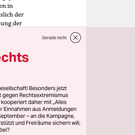
en in
slich der
lung der
stzug zum
Gerade nicht
arunter
echts
ämmen des
Woche
ie
 Rohstoffe.
esellschaft! Besonders jetzt
rt gegen Rechtsextremismus
z kooperiert daher mit „Alles
gte am
ller Einnahmen aus Anmeldungen
. September – an die Kampagne,
zu ändern
rstützt und Freiräume sichern will,
eit der
bei?