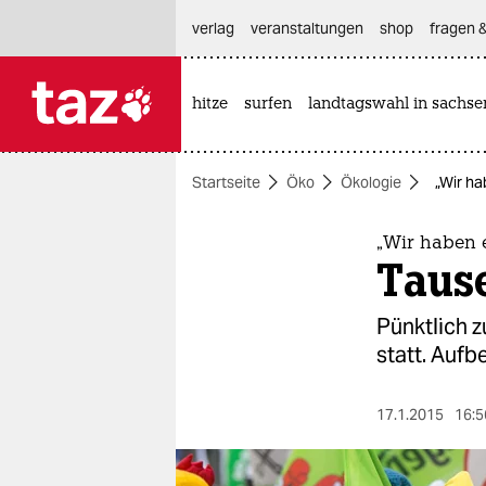
hautnavigation anspringen
hauptinhalt anspringen
footer anspringen
verlag
veranstaltungen
shop
fragen &
hitze
surfen
landtagswahl in sachse

taz zahl ich
taz zahl ich
Startseite
Öko
Ökologie
„Wir ha
themen
politik
„Wir haben e
Taus
öko
Pünktlich 
gesellschaft
statt. Auf
kultur
17.1.2015
16:5
sport