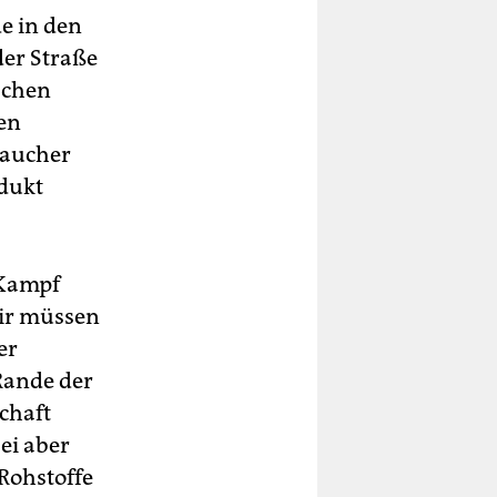
de in den
der Straße
schen
en
raucher
odukt
 Kampf
Wir müssen
er
Rande der
chaft
ei aber
Rohstoffe