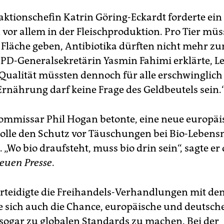
ktionschefin Katrin Göring-Eckardt forderte ein
or allem in der Fleischproduktion. Pro Tier müss
Fläche geben, Antibiotika dürften nicht mehr zu
D-Generalsekretärin Yasmin Fahimi erklärte, L
Qualität müssten dennoch für alle erschwinglich 
rnährung darf keine Frage des Geldbeutels sein.
mmissar Phil Hogan betonte, eine neue europäi
 solle den Schutz vor Täuschungen bei Bio-Lebens
 „Wo bio draufsteht, muss bio drin sein“, sagte er
euen Presse
.
rteidigte die Freihandels-Verhandlungen mit de
e sich auch die Chance, europäische und deutsch
sogar zu globalen Standards zu machen. Bei der