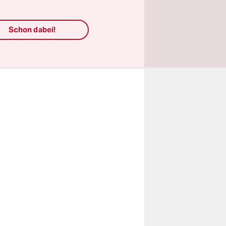
s den Ecken
ander zu
Schon dabei!