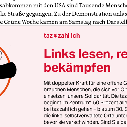
lsabkommen mit den USA sind Tausende Mensch
 die Straße gegangen. Zu der Demonstration anläs
e Grüne Woche kamen am Samstag nach Darstel
er 50.000 Teilnehmer. Aufgerufen zu dem Prote
taz
zahl ich

 mit mehreren Traktoren hatten 80 Verbände, d
erbraucher-, sowie Tier- und Umweltschutz-
Links lesen, r
ionen. Auch Grüne und SPD verlangten ein Eind
bekämpfen
a-Einsatzes in den Ställen. Während der Grünen 
nternationale Experten und Agrarminister über d
ung und eine stärkere Nutzung nachwachsender
Mit doppelter Kraft für eine offene G
brauchen Menschen, die sich vor O
einsetzen, unsere Solidarität. Die ta
wirtschaftsminister Christian Schmidt (CSU) sa
beginnt im Zentrum“. 50 Prozent a
 Messe, auf der Demonstration würden Themen
bei taz zahl ich gehen – bis zum 30
en, bei denen man sich fragen müsse, ob etwas 
die linke, selbstverwaltete Orte unte
em Motto „Wir haben es satt“ werde aber die Mehrh
bevor sie verschwinden. Sind Sie da