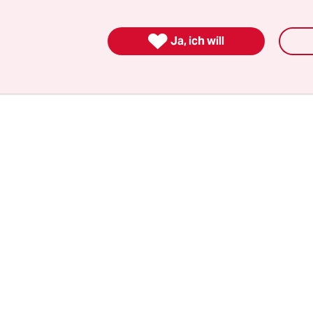
in eine Ecke gestellt. „Deswegen empfehle ich, au
er Selbstgewissheit herauszukommen und mitein

Ja, ich will