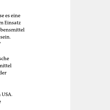
e es eine
m Einsatz
ebensmittel
sein.
“
sche
mittel
 der
n USA.
e