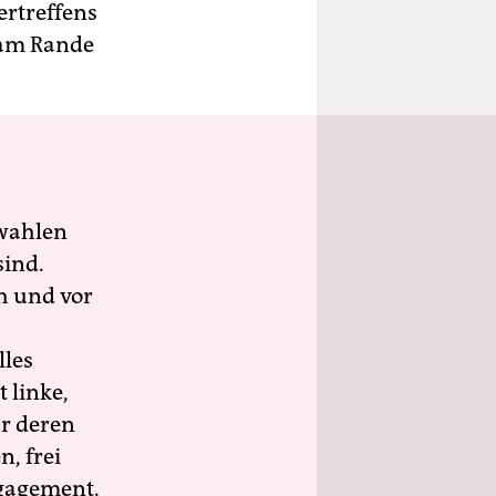
ertreffens
 am Rande
wahlen
sind.
h und vor
lles
 linke,
ür deren
n, frei
ngagement.