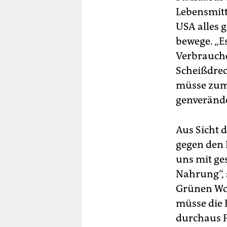
Lebensmitte
USA alles 
bewege. „E
Verbrauche
Scheißdrec
müsse zum 
genverände
Aus Sicht 
gegen den 
uns mit ge
Nahrung“, 
Grünen Woc
müsse die 
durchaus P