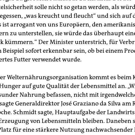
lsicherheit solle nicht so getan werden, als wür
gegessen, „was kreucht und fleucht“ und sich auf 
s ist arrogant von uns Europäern, den amerikani
rn zu unterstellen, sie würde das überhaupt ein
k kümmern.“ Der Minister unterstrich, für Verb
Beispiel sofort erkennbar sein, ob bei einem Pr
rtes Futter verwendet wurde.
der Welternährungsorganisation kommt es beim
Hunger auf gute Qualität der Lebensmittel an. „
sunder Nahrung befassen, nicht mit irgendwelch
sagte Generaldirektor José Graziano da Silva am 
he. Schmidt sagte, Hauptaufgabe der Landwirts
Erzeugung von Lebensmitteln bleiben. Daneben s
latz für eine stärkere Nutzung nachwachsender 