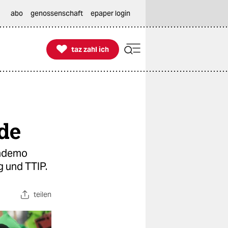
abo
genossenschaft
epaper login

taz zahl ich
taz zahl ich
de
endemo
 und TTIP.
teilen