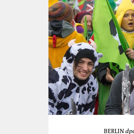
berlin
nord
wahrheit
verlag
verlag
veranstaltungen
shop
fragen & hilfe
unterstützen
abo
genossenschaft
BERLIN
dp