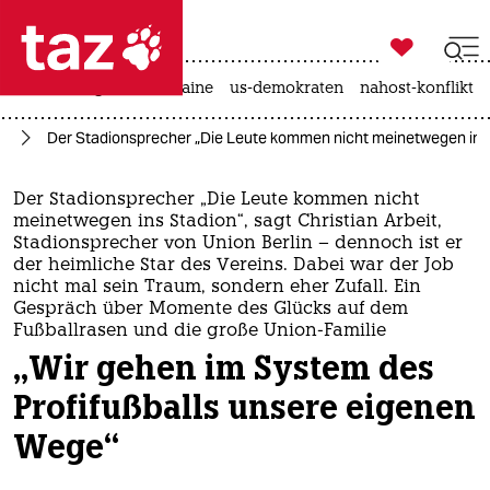

taz zahl ich
hitze
krieg in der ukraine
us-demokraten
nahost-konflikt

taz zahl ich
el
Der Stadionsprecher „Die Leute kommen nicht meinetwegen ins St
taz zahl ich
themen
Der Stadionsprecher „Die Leute kommen nicht
meinetwegen ins Stadion“, sagt Christian Arbeit,
politik
Stadionsprecher von Union Berlin – dennoch ist er
der heimliche Star des Vereins. Dabei war der Job
nicht mal sein Traum, sondern eher Zufall. Ein
öko
Gespräch über Momente des Glücks auf dem
Fußballrasen und die große Union-Familie
gesellschaft
„Wir gehen im System des
kultur
Profifußballs unsere eigenen
Wege“
sport