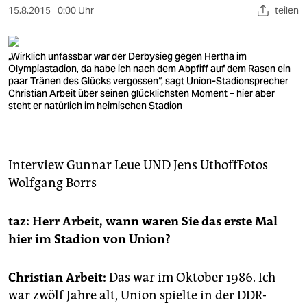
berlin
15.8.2015
0:00 Uhr
teilen
nord
„Wirklich unfassbar war der Derbysieg gegen Hertha im
wahrheit
Olympiastadion, da habe ich nach dem Abpfiff auf dem Rasen ein
paar Tränen des Glücks vergossen“, sagt Union-Stadionsprecher
verlag
Christian Arbeit über seinen glücklichsten Moment – hier aber
steht er natürlich im heimischen Stadion
verlag
veranstaltungen
Interview
Gunnar Leue
UND
Jens Uthoff
Fotos
shop
Wolfgang Borrs
fragen & hilfe
taz: Herr Arbeit, wann waren Sie das erste Mal
unterstützen
hier im Stadion von Union?
abo
Christian Arbeit:
Das war im Oktober 1986. Ich
genossenschaft
war zwölf Jahre alt, Union spielte in der DDR-