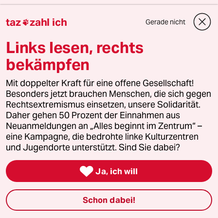
taz
taz
zahl ich

Gerade nicht

Links lesen, rechts
Folgen Sie uns
bekämpfen
Mit doppelter Kraft für eine offene Gesellschaft!
Ressorts
Besonders jetzt brauchen Menschen, die sich gegen
Rechtsextremismus einsetzen, unsere Solidarität.
Daher gehen 50 Prozent der Einnahmen aus
Politik
Neuanmeldungen an „Alles beginnt im Zentrum“ –
eine Kampagne, die bedrohte linke Kulturzentren
Öko
und Jugendorte unterstützt. Sind Sie dabei?

Gesellschaft
Ja, ich will
Kultur
Schon dabei!
Sport