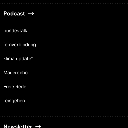
Podcast
bundestalk
fernverbindung
klima update°
Mauerecho
Freie Rede
reingehen
Newsletter