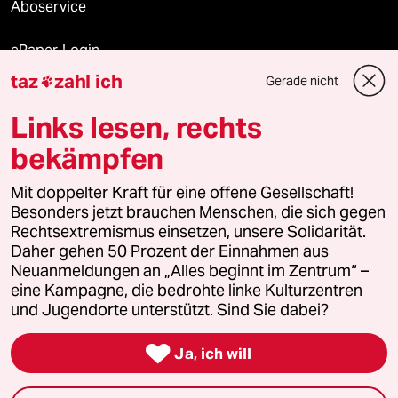
Aboservice
ePaper Login
taz
zahl ich
Gerade nicht

Downloads für Abonnierende
Links lesen, rechts
bekämpfen
© 2026 taz Verlags und Vertriebs GmbH
Mit doppelter Kraft für eine offene Gesellschaft!
Alle Rechte vorbehalten. Bei rechtlichen Fragen oder für Genehmigungen
wenden Sie sich bitte an
lizenzen@taz.de
Besonders jetzt brauchen Menschen, die sich gegen
Rechtsextremismus einsetzen, unsere Solidarität.
Daher gehen 50 Prozent der Einnahmen aus
Feedback
Redaktionsstatut
Kommune-Richtlinien
KI-
Neuanmeldungen an „Alles beginnt im Zentrum“ –
eine Kampagne, die bedrohte linke Kulturzentren
Leitlinie
Informant
Datenschutz
Impressum
AGB
und Jugendorte unterstützt. Sind Sie dabei?
Seitenwende
Einwilligungen widerrufen (Ads)

Ja, ich will