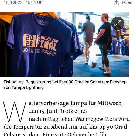
berlin
15.6.2022
15:01 Uhr
teilen
nord
wahrheit
verlag
verlag
veranstaltungen
shop
Eishockey-Begeisterung bei über 30 Grad im Schatten: Fanshop
von Tampa Lightning
fragen & hilfe
W
unterstützen
ettervorhersage Tampa für Mittwoch,
den 15. Juni: Trotz eines
abo
nachmittäglichen Wärmegewitters wird
genossenschaft
die Temperatur zu Abend nur auf knapp 30 Grad
Celsius sinken. Eine gute Gelegenheit für