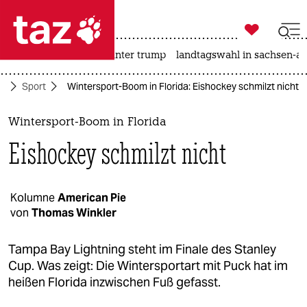

taz zahl ich
nahost-konflikt
usa unter trump
landtagswahl in sachsen-an

taz zahl ich
te
Sport
Wintersport-Boom in Florida: Eishockey schmilzt nicht
taz zahl ich
themen
Wintersport-Boom in Florida
Eishockey schmilzt nicht
politik
öko
Kolumne
American Pie
von
Thomas Winkler
gesellschaft
kultur
Tampa Bay Lightning steht im Finale des Stanley
Cup. Was zeigt: Die Wintersportart mit Puck hat im
sport
heißen Florida inzwischen Fuß gefasst.