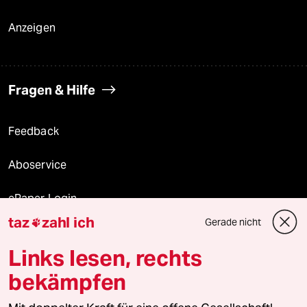
Anzeigen
Fragen & Hilfe
Feedback
Aboservice
ePaper Login
taz
zahl ich
Gerade nicht

Downloads für Abonnierende
Links lesen, rechts
bekämpfen
© 2026 taz Verlags und Vertriebs GmbH
Alle Rechte vorbehalten. Bei rechtlichen Fragen oder für Genehmigungen