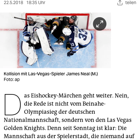
berlin
22.5.2018
18:35 Uhr
teilen
nord
wahrheit
verlag
verlag
veranstaltungen
Kollision mit Las-Vegas-Spieler James Neal (M.)
shop
Foto: ap
D
fragen & hilfe
as Eishockey-Märchen geht weiter. Nein,
die Rede ist nicht vom Beinahe-
unterstützen
Olympiasieg der deutschen
abo
Nationalmannschaft, sondern von den Las Vegas
Golden Knights. Denn seit Sonntag ist klar: Die
genossenschaft
Mannschaft aus der Spielerstadt, die niemand auf