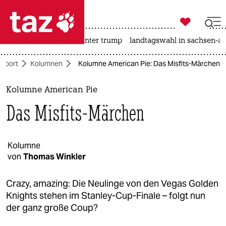

taz zahl ich
nahost-konflikt
usa unter trump
landtagswahl in sachsen-an

taz zahl ich
Sport
Kolumnen
Kolumne American Pie: Das Misfits-Märchen
taz zahl ich
themen
Kolumne American Pie
Das Misfits-Märchen
politik
öko
Kolumne
von
Thomas Winkler
gesellschaft
kultur
Crazy, amazing: Die Neulinge von den Vegas Golden
Knights stehen im Stanley-Cup-Finale – folgt nun
sport
der ganz große Coup?