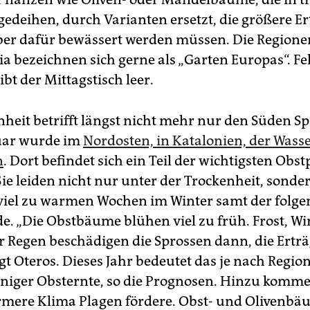
edeihen, durch Varianten ersetzt, die größere Er
ber dafür bewässert werden müssen. Die Region
a bezeichnen sich gerne als „Garten Europas“. Feh
ibt der Mittagstisch leer.
nheit betrifft längst nicht mehr nur den Süden S
uar wurde im
Nordosten, in Katalonien, der Wass
n
. Dort befindet sich ein Teil der wichtigsten Obs
Sie leiden nicht nur unter der Trockenheit, sonde
viel zu warmen Wochen im Winter samt der folg
de. „Die Obstbäume blühen viel zu früh. Frost, Wi
r Regen beschädigen die Sprossen dann, die Ertr
gt Oteros. Dieses Jahr bedeutet das je nach Region
niger Obsternte, so die Prognosen. Hinzu komme
mere Klima Plagen fördere. Obst- und Olivenbä