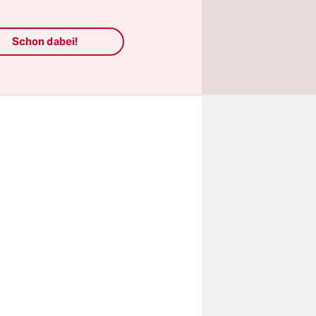
ie
nien etwa
Schon dabei!
ndere