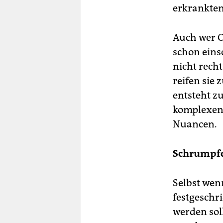
erkrankten
Auch wer O
schon eins
nicht recht
reifen sie 
entsteht zu
komplexen
Nuancen.
Schrumpf
Selbst we
festgeschr
werden soll