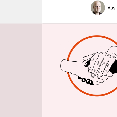
epaper login
Aus 
In Spanien
Großbritan
wird ration
Normalzust
mit seiner
Realität vo
Universitä
Was immer 
Wirklichke
immer wenig
Jahreszeit