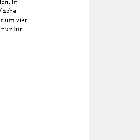
en. In
Fläche
ur um vier
 nur für