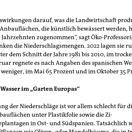
swirkungen darauf, was die Landwirtschaft prod
 Anbauflächen, die künstlich bewässert werden, 
n Jahrzehnten zugenommen“, sagt Öko-Professori
inken die Niederschlagsmengen. 2022 lagen sie r
ter dem Schnitt der Jahre 1981 bis 2010, im trock
uar regnete es nach Angaben des spanischen We
 weniger, im Mai 65 Prozent und im Oktober 35 P
 Wasser im „Garten Europas“
g der Niederschläge ist vor allem schlecht für d
uflächen unter Plastikfolie sowie die Zi­
eplantagen in Ost- und Südspanien. Tatsächlich
Pflanzen wie Oliven- oder Mandelbäume, die in 