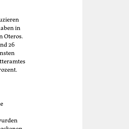
uzieren
haben in
n Oteros.
und 26
ensten
tteramtes
rozent.
ie
 wurden
trockenen