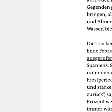
Gegenden g
bringen, a
und Almeri
Wasser, ble
Die Trocke
Ende Febr
ausgerufe
Spaniens. 
unter den 
Frostperio
und starke
zurück“, sa
Prozent we
immer wär