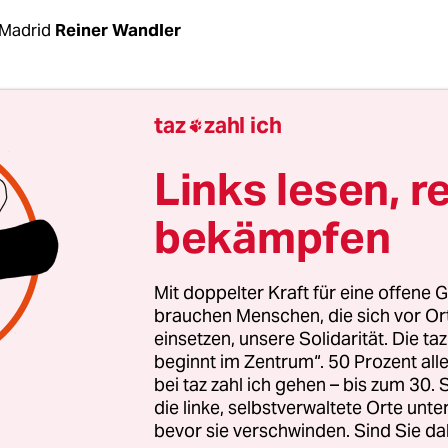
Madrid
Reiner Wandler
 und Marokko spielt das Wetter verrückt. Und in
taz
zahl ich

nien bleiben die Obst- und Gemüseregale
leer, d
iert. Was derzeit für Schlagzeilen sorgt, könnte b
Links lesen, r
and sein. Das glaubt jedenfalls Elisa Oteros. „Eu
bekämpfen
 Nahrungsmittelversorgung völlig an der ökologi
rbei“, konstatiert die Professorin für Ökologie an 
t im südspanischen Cordoba.
Mit doppelter Kraft für eine offene G
brauchen Menschen, die sich vor O
einsetzen, unsere Solidarität. Die ta
noch gerne „Wetterkapriolen“ genannt wird, sei 
beginnt im Zentrum“. 50 Prozent a
it der Klimawandel. „Regen und Temperaturen w
bei taz zahl ich gehen – bis zum 30
er vorhersagbar“, erklärt Oteros. Statt klar defi
die linke, selbstverwaltete Orte unte
bevor sie verschwinden. Sind Sie da
en erwarten die Landwirte extreme Schwankungen