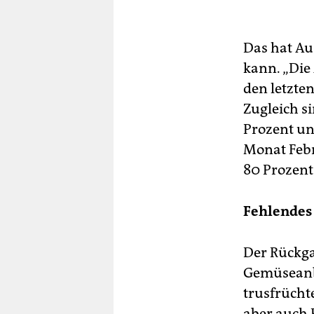
Das hat Au
kann. „Die
den letzte
Zugleich s
Prozent un
Monat Febr
80 Prozent
Fehlendes
Der Rückgan
Gemüseanba
trusfrücht
aber auch 