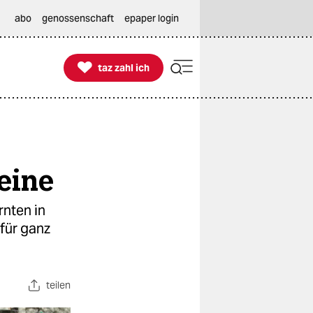
abo
genossenschaft
epaper login

taz zahl ich
taz zahl ich
eine
nten in
für ganz
teilen