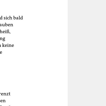
d sich bald
trauben
 heiß,
ung
n keine
e
renzt
ben