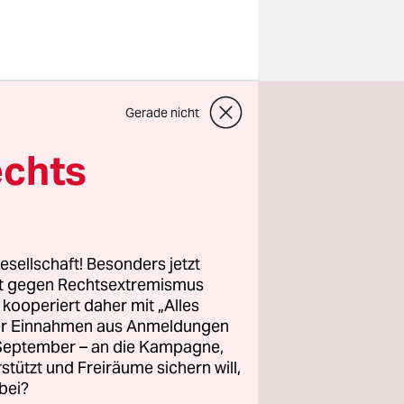
Gerade nicht
er Verkauf
ald schon
echts
ropa lebt
schen
der
esellschaft! Besonders jetzt
rt gegen Rechtsextremismus
z kooperiert daher mit „Alles
in
ller Einnahmen aus Anmeldungen
erden
. September – an die Kampagne,
nierter
rstützt und Freiräume sichern will,
bei?
: viel zu