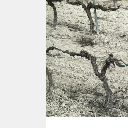
berlin
nord
wahrheit
verlag
verlag
veranstaltungen
shop
fragen & hilfe
unterstützen
abo
genossenschaft