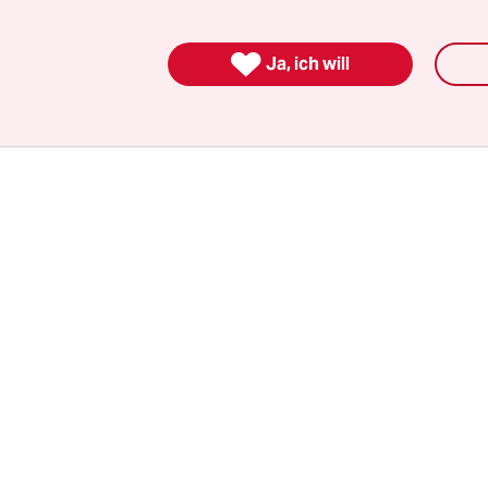
er, warme Winterwochen, gefolgt von Frost, sow
t, gefolgt von Starkregen und Hagel. Für Südspa

Ja, ich will
Meteorologen ein subtropisches Klima voraus. A
erden vermutlich versteppen.