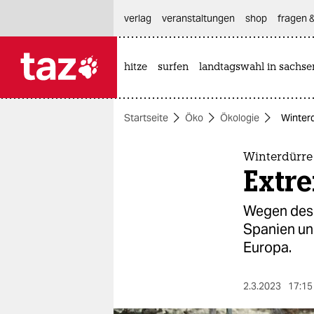
hautnavigation anspringen
hauptinhalt anspringen
footer anspringen
verlag
veranstaltungen
shop
fragen &
hitze
surfen
landtagswahl in sachse

taz zahl ich
taz zahl ich
Startseite
Öko
Ökologie
Winterd
themen
politik
Winterdürre
Extre
öko
Wegen des 
gesellschaft
Spanien und
Europa.
kultur
sport
2.3.2023
17:15