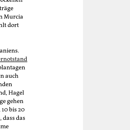
träge
en Murcia
lt dort
paniens.
ernotstand
tplantagen
rn auch
enden
nd, Hagel
äge gehen
 10 bis 20
, dass das
ume